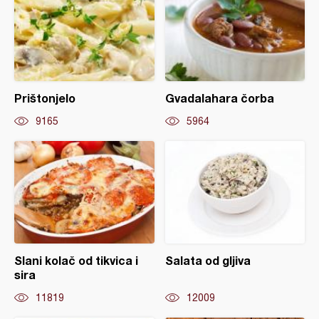
Prištonjelo
Gvadalahara čorba
9165
5964
Slani kolač od tikvica i
Salata od gljiva
sira
11819
12009