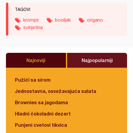
TAGOVI
krompir
bosiljak
origano
svinjetina
Najnoviji
Najpopularniji
Pužići sa sirom
Jednostavna, osvežavajuća salata
Brownies sa jagodama
Hladni čokoladni dezert
Punjeni cvetovi tikvica