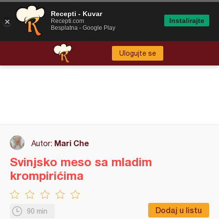
Recepti - Kuvar
Instalirajte
Recepti.com
Besplatna - Google Play
Ulogujte se
Mari Che
Autor:
Svinjsko meso sa mladim
krompirićima
Dodaj u listu
90 min