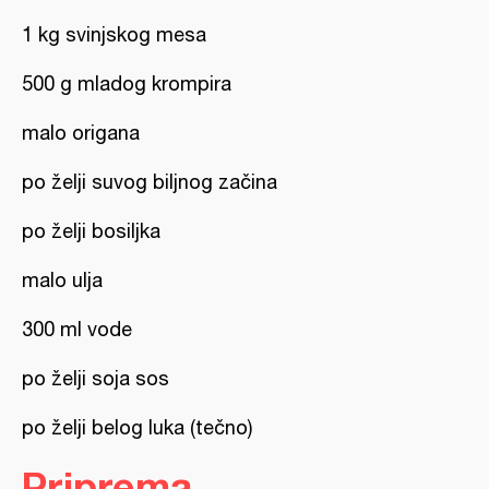
1 kg svinjskog mesa
500 g mladog krompira
malo origana
po želji suvog biljnog začina
po želji bosiljka
malo ulja
300 ml vode
po želji soja sos
po želji belog luka (tečno)
Priprema