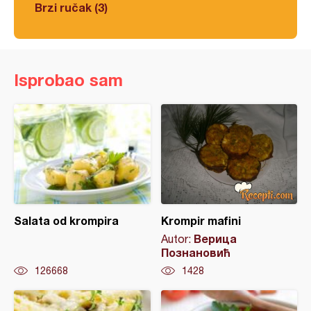
Brzi ručak (3)
Isprobao sam
Salata od krompira
Krompir mafini
Верица
Autor:
Познановић
126668
1428