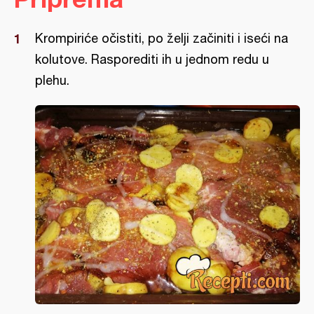
Krompiriće očistiti, po želji začiniti i iseći na
kolutove. Rasporediti ih u jednom redu u
plehu.