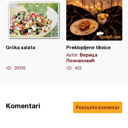
Grčka salata
Preklopljene tikvice
Верица
Autor:
Познановић
30335
422
Komentari
Postavite komentar