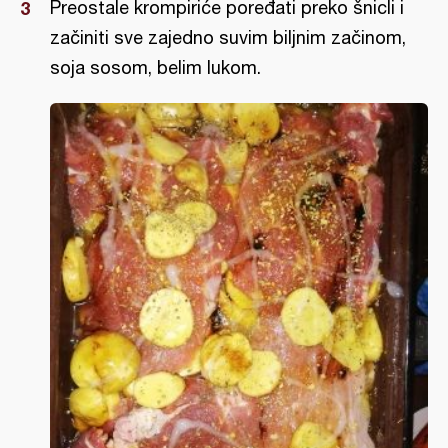
Preostale krompiriće poređati preko šnicli i
začiniti sve zajedno suvim biljnim začinom,
soja sosom, belim lukom.