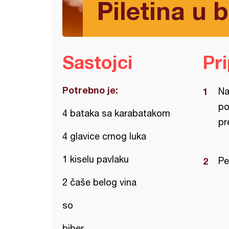
Piletina u 
Sastojci
Pr
Potrebno je:
Na
po
4 bataka sa karabatakom
pr
4 glavice crnog luka
1 kiselu pavlaku
Pe
2 čaše belog vina
so
biber