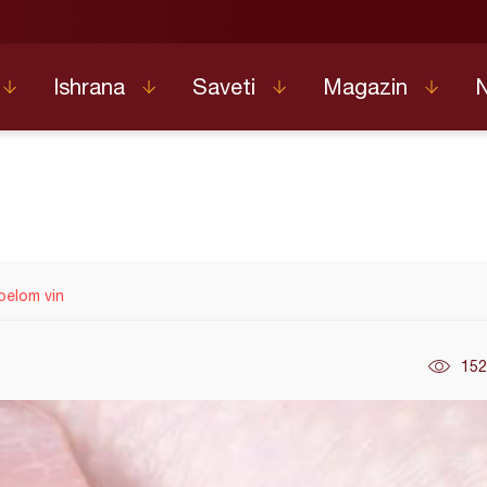
Ishrana
Saveti
Magazin
 belom vin
152