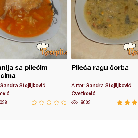
nija sa pilećim
Pileća ragu čorba
acima
Sandra Stojiljković
Sandra Stojiljković
Autor:
ović
Cvetković
038
8603