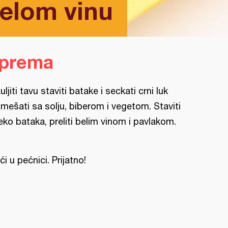
belom vinu
iprema
uljiti tavu staviti batake i seckati crni luk
mešati sa solju, biberom i vegetom. Staviti
eko bataka, preliti belim vinom i pavlakom.
ći u pećnici. Prijatno!