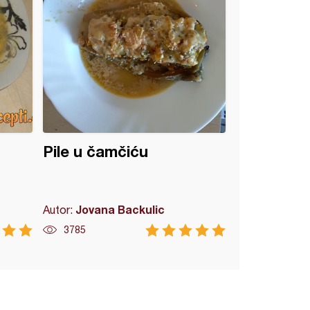
Pile u čamčiću
Jovana Backulic
Autor:
3785