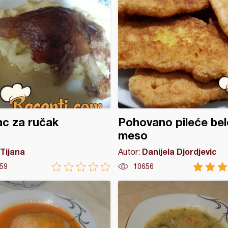
c za ručak
Pohovano pileće bel
meso
Tijana
Danijela Djordjevic
Autor:
59
10656