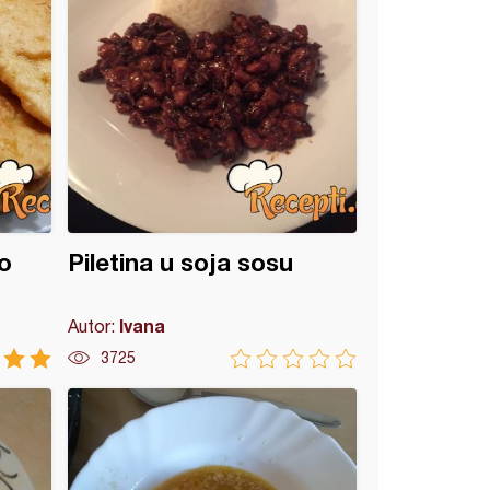
o
Piletina u soja sosu
Ivana
Autor:
3725