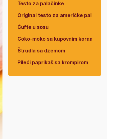
Testo za palačinke
Original testo za američke palačinke
Ćufte u sosu
Čoko-moko sa kupovnim korama
Štrudla sa džemom
Pileći paprikaš sa krompirom