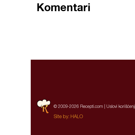
Komentari
© 2009-2026 Recepti.com |
Uslovi korišćen
Site by:
HALO