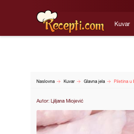
Kuvar
Naslovna
Kuvar
Glavna jela
Piletina u
Autor: Ljiljana Miojević