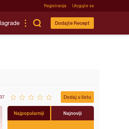
Registracija
Ulogujte se
Nagrade
Dodajte Recept
Dodaj u listu
37
Najpopularniji
Najnoviji