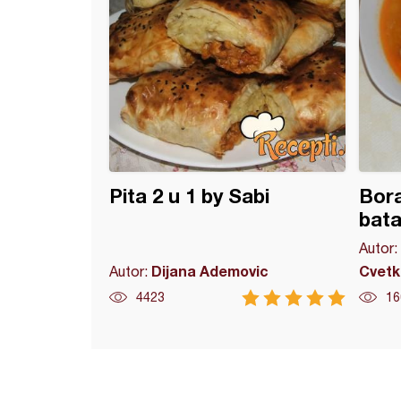
Pita 2 u 1 by Sabi
Bora
bat
Autor:
Dijana Ademovic
Cvetk
Autor:
4423
16