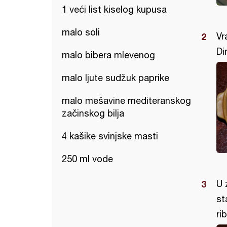
1 veći list kiselog kupusa
malo soli
Vr
Di
malo bibera mlevenog
malo ljute sudžuk paprike
malo mešavine mediteranskog
začinskog bilja
4 kašike svinjske masti
250 ml vode
U 
st
ri