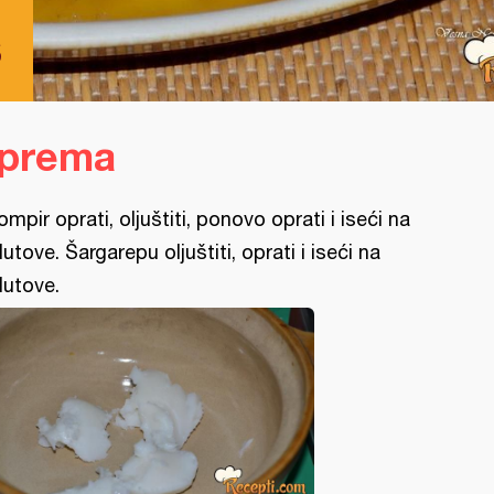
s
iprema
ompir oprati, oljuštiti, ponovo oprati i iseći na
lutove. Šargarepu oljuštiti, oprati i iseći na
lutove.