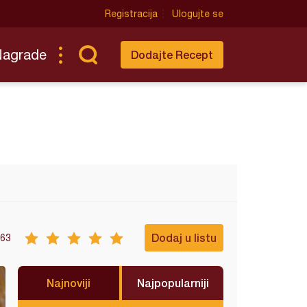
Registracija
Ulogujte se
Nagrade
Dodajte Recept
Dodaj u listu
63
Najnoviji
Najpopularniji