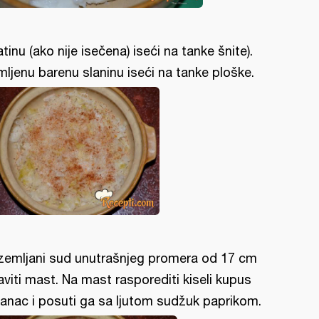
atinu (ako nije isečena) iseći na tanke šnite).
mljenu barenu slaninu iseći na tanke ploške.
zemljani sud unutrašnjeg promera od 17 cm
aviti mast. Na mast rasporediti kiseli kupus
banac i posuti ga sa ljutom sudžuk paprikom.