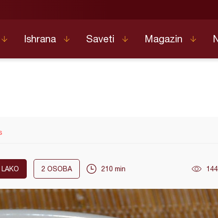
Ishrana
Saveti
Magazin
s
LAKO
2
OSOBA
210 min
144