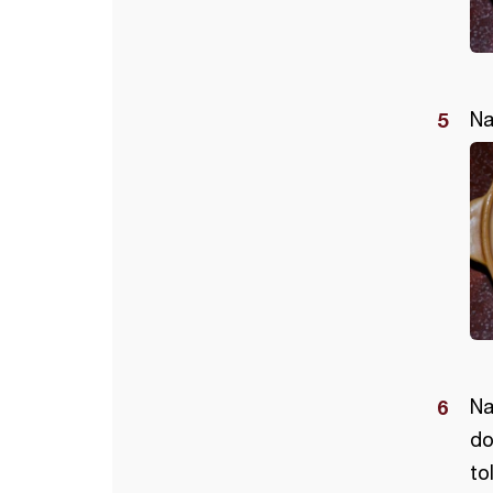
Na
Na
do
to