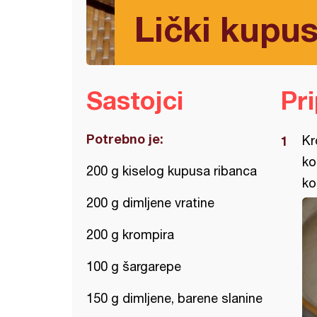
Lički kupu
Sastojci
Pr
Potrebno je:
Kr
ko
200 g kiselog kupusa ribanca
ko
200 g dimljene vratine
200 g krompira
100 g šargarepe
150 g dimljene, barene slanine