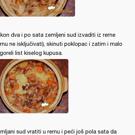
kon dva i po sata zemljeni sud izvaditi iz rerne
ernu ne isključivati), skinuti poklopac i zatim i malo
goreli list kiselog kupusa.
mljani sud vratiti u rernu i peći još pola sata da