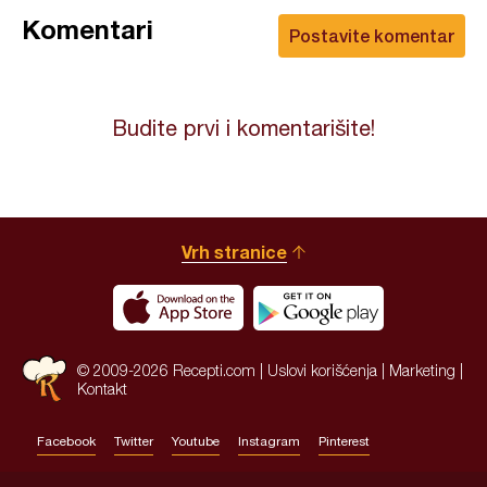
Komentari
Postavite komentar
Budite prvi i komentarišite!
Vrh stranice
© 2009-2026 Recepti.com |
Uslovi korišćenja
|
Marketing
|
Kontakt
Facebook
Twitter
Youtube
Instagram
Pinterest
Site by:
HALO