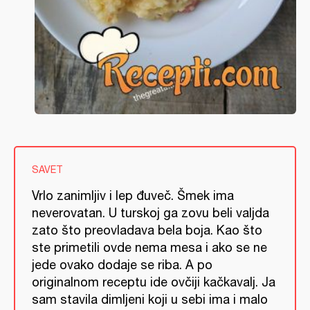
SAVET
Vrlo zanimljiv i lep đuveč. Šmek ima
neverovatan. U turskoj ga zovu beli valjda
zato što preovladava bela boja. Kao što
ste primetili ovde nema mesa i ako se ne
jede ovako dodaje se riba. A po
originalnom receptu ide ovčiji kačkavalj. Ja
sam stavila dimljeni koji u sebi ima i malo