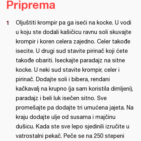
Priprema
Oljuštiti krompir pa ga iseći na kocke. U vodi
u koju ste dodali kašičicu ravnu soli skuvajte
krompir i koren celera zajedno. Celer takođe
isecite. U drugi sud stavite pirinač koji ćete
takođe obariti. Iseckajte paradajz na sitne
kocke. U neki sud stavite krompir, celer i
pirinač. Dodajte soli i bibera, rendani
kačkavalj na krupno (ja sam koristila dimljeni),
paradajz i beli luk isečen sitno. Sve
promešajte pa dodajte tri umućena jajeta. Na
kraju dodajte ulje od susama i majčinu
dušicu. Kada ste sve lepo sjedinili izručite u
vatrostalni pekač. Peče se na 250 stepeni