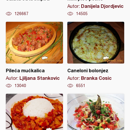
Danijela Djordjevic
Autor:
126667
14505
Pileća mućkalica
Caneloni bolonjez
Ljiljana Stankovic
Branka Cosic
Autor:
Autor:
13040
6551