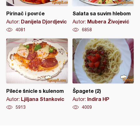
Pirinač i povrće
Salata sa suvim hlebom
Danijela Djordjevic
Mubera Živojević
Autor:
Autor:
4081
6858
Pileće šnicle s kulenom
Špagete (2)
Ljiljana Stankovic
Indira HP
Autor:
Autor:
5913
4009