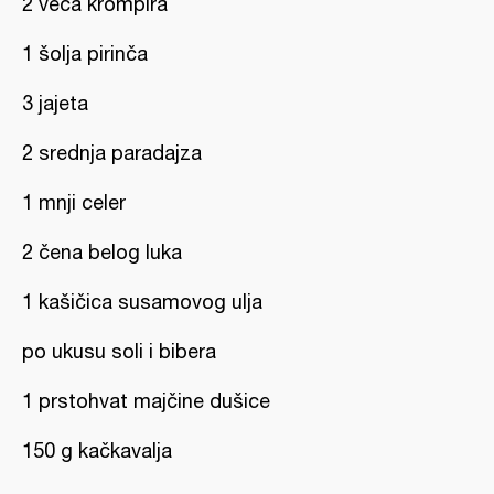
2 veća krompira
1 šolja pirinča
3 jajeta
2 srednja paradajza
1 mnji celer
2 čena belog luka
1 kašičica susamovog ulja
po ukusu soli i bibera
1 prstohvat majčine dušice
150 g kačkavalja