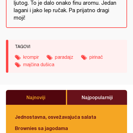
ljutog. To je dalo onako finu aromu. Jedan
lagani i jako lep ručak. Pa prijatno dragi
moji!
TAGOVI
krompir
paradajz
pirinač
majčina dušica
Najnoviji
Najpopularniji
Jednostavna, osvežavajuća salata
Brownies sa jagodama