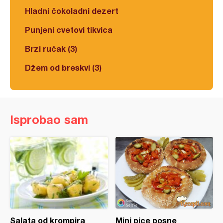
Hladni čokoladni dezert
Punjeni cvetovi tikvica
Brzi ručak (3)
Džem od breskvi (3)
Isprobao sam
Salata od krompira
Mini pice posne