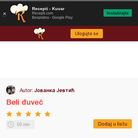
Recepti - Kuvar
Instalirajte
Recepti.com
Besplatna - Google Play
Ulogujte se
Јованка Јевтић
Autor:
Beli đuveč
Dodaj u listu
50 min