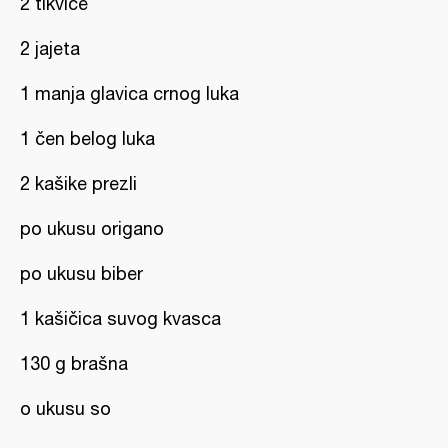
2 tikvice
2 jajeta
1 manja glavica crnog luka
1 čen belog luka
2 kašike prezli
po ukusu origano
po ukusu biber
1 kašičica suvog kvasca
130 g brašna
o ukusu so