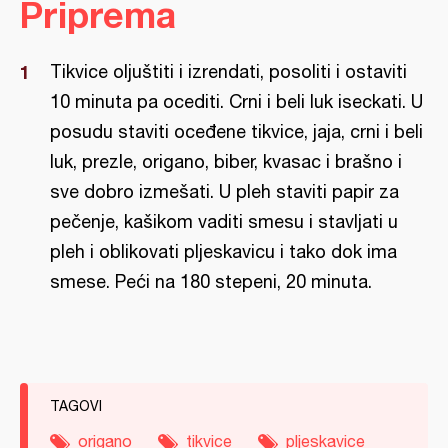
Priprema
Tikvice oljuštiti i izrendati, posoliti i ostaviti
10 minuta pa ocediti. Crni i beli luk iseckati. U
posudu staviti oceđene tikvice, jaja, crni i beli
luk, prezle, origano, biber, kvasac i brašno i
sve dobro izmešati. U pleh staviti papir za
pečenje, kašikom vaditi smesu i stavljati u
pleh i oblikovati pljeskavicu i tako dok ima
smese. Peći na 180 stepeni, 20 minuta.
TAGOVI
origano
tikvice
pljeskavice