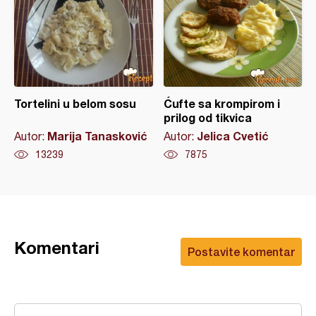
Tortelini u belom sosu
Ćufte sa krompirom i
prilog od tikvica
Marija Tanasković
Jelica Cvetić
Autor:
Autor:
13239
7875
Komentari
Postavite komentar