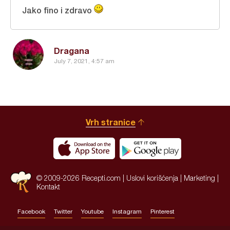
Jako fino i zdravo
Dragana
July 7, 2021, 4:57 am
Vrh stranice
© 2009-2026 Recepti.com |
Uslovi korišćenja
|
Marketing
|
Kontakt
Facebook
Twitter
Youtube
Instagram
Pinterest