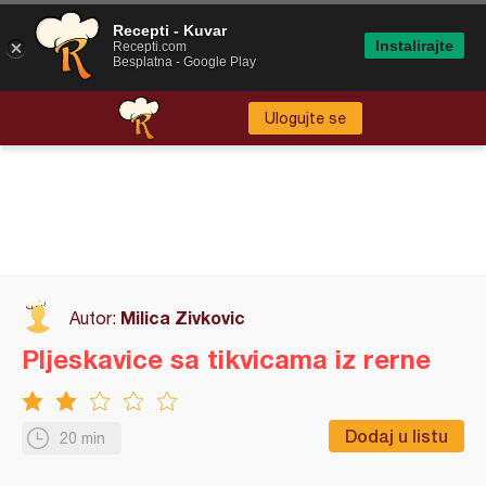
Recepti - Kuvar
Instalirajte
Recepti.com
Besplatna - Google Play
Ulogujte se
Milica Zivkovic
Autor:
Pljeskavice sa tikvicama iz rerne
Dodaj u listu
20 min