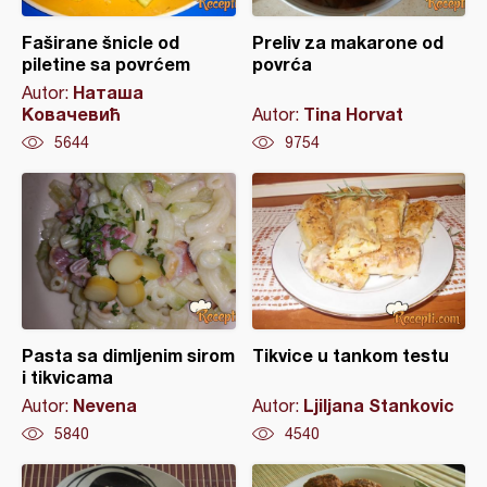
Faširane šnicle od
Preliv za makarone od
piletine sa povrćem
povrća
Наташа
Autor:
Ковачевић
Tina Horvat
Autor:
5644
9754
Pasta sa dimljenim sirom
Tikvice u tankom testu
i tikvicama
Nevena
Ljiljana Stankovic
Autor:
Autor:
5840
4540