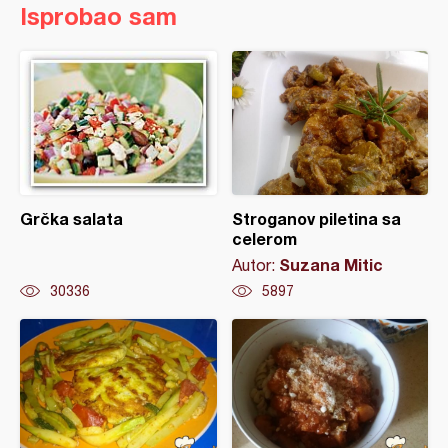
Isprobao sam
Grčka salata
Stroganov piletina sa
celerom
Suzana Mitic
Autor:
30336
5897