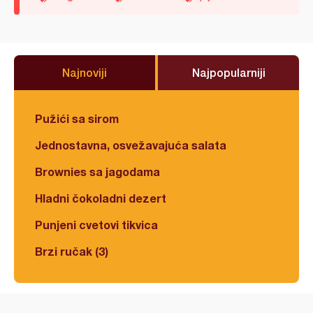
Najnoviji
Najpopularniji
Pužići sa sirom
Jednostavna, osvežavajuća salata
Brownies sa jagodama
Hladni čokoladni dezert
Punjeni cvetovi tikvica
Brzi ručak (3)