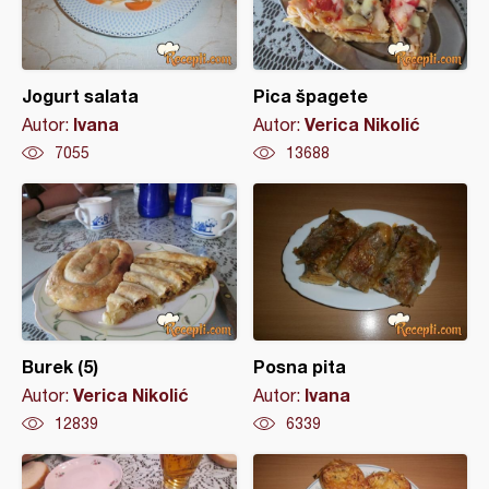
Jogurt salata
Pica špagete
Ivana
Verica Nikolić
Autor:
Autor:
7055
13688
Burek (5)
Posna pita
Verica Nikolić
Ivana
Autor:
Autor:
12839
6339