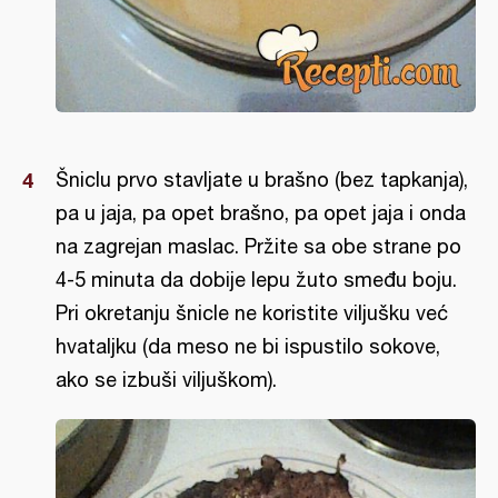
Šniclu prvo stavljate u brašno (bez tapkanja),
pa u jaja, pa opet brašno, pa opet jaja i onda
na zagrejan maslac. Pržite sa obe strane po
4-5 minuta da dobije lepu žuto smeđu boju.
Pri okretanju šnicle ne koristite viljušku već
hvataljku (da meso ne bi ispustilo sokove,
ako se izbuši viljuškom).