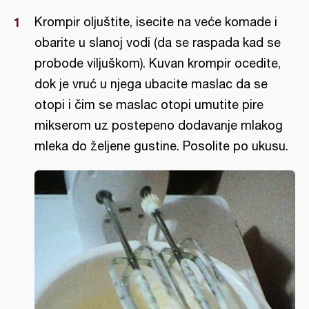
Krompir oljuštite, isecite na veće komade i
obarite u slanoj vodi (da se raspada kad se
probode viljuškom). Kuvan krompir ocedite,
dok je vruć u njega ubacite maslac da se
otopi i čim se maslac otopi umutite pire
mikserom uz postepeno dodavanje mlakog
mleka do željene gustine. Posolite po ukusu.