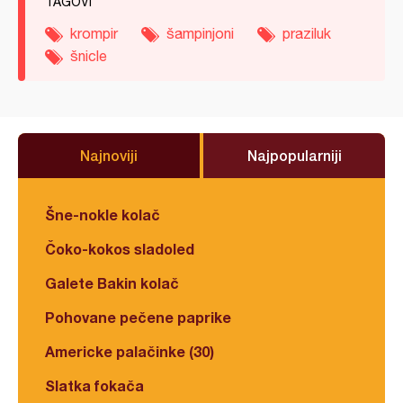
TAGOVI
krompir
šampinjoni
praziluk
šnicle
Najnoviji
Najpopularniji
Šne-nokle kolač
Čoko-kokos sladoled
Galete Bakin kolač
Pohovane pečene paprike
Americke palačinke (30)
Slatka fokača