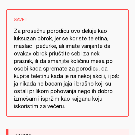
SAVET
Za prosečnu porodicu ovo deluje kao
luksuzan obrok, jer se koriste teletina,
maslac i pečurke, ali imate varijante da
ovakav obrok priuštite sebi za neki
praznik, ili da smanjite količinu mesa po
osobi kada spremate za porodicu, da
kupite teletinu kada je na nekoj akciji, i još:
ja nikada ne bacam jaja i brašno koji su
ostali prilikom pohovanja nego ih dobro
izmešam i ispržim kao kajganu koju
iskoristim za večeru.