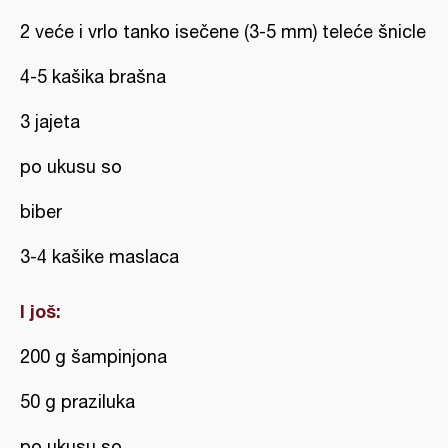
2 veće i vrlo tanko isečene (3-5 mm) teleće šnicle
4-5 kašika brašna
3 jajeta
po ukusu so
biber
3-4 kašike maslaca
I još:
200 g šampinjona
50 g praziluka
po ukusu so