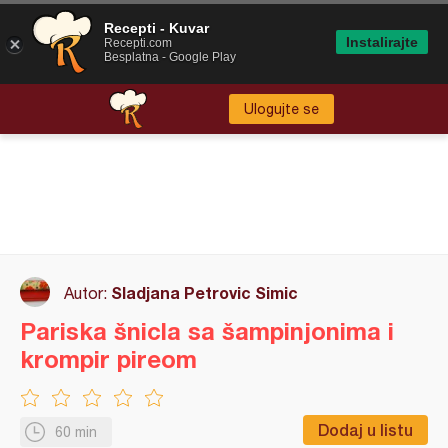
Recepti - Kuvar
Instalirajte
Recepti.com
Besplatna - Google Play
Ulogujte se
Sladjana Petrovic Simic
Autor:
Pariska šnicla sa šampinjonima i
krompir pireom
Dodaj u listu
60 min