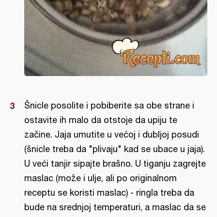
Šnicle posolite i pobiberite sa obe strane i
ostavite ih malo da otstoje da upiju te
začine. Jaja umutite u većoj i dubljoj posudi
(šnicle treba da "plivaju" kad se ubace u jaja).
U veći tanjir sipajte brašno. U tiganju zagrejte
maslac (može i ulje, ali po originalnom
receptu se koristi maslac) - ringla treba da
bude na srednjoj temperaturi, a maslac da se