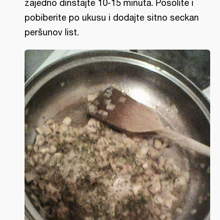
zajedno dinstajte 10-15 minuta. Posolite i
pobiberite po ukusu i dodajte sitno seckan
peršunov list.