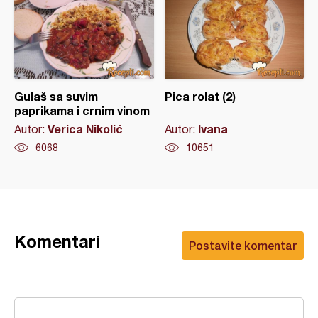
Gulaš sa suvim
Pica rolat (2)
paprikama i crnim vinom
Verica Nikolić
Ivana
Autor:
Autor:
6068
10651
Komentari
Postavite komentar