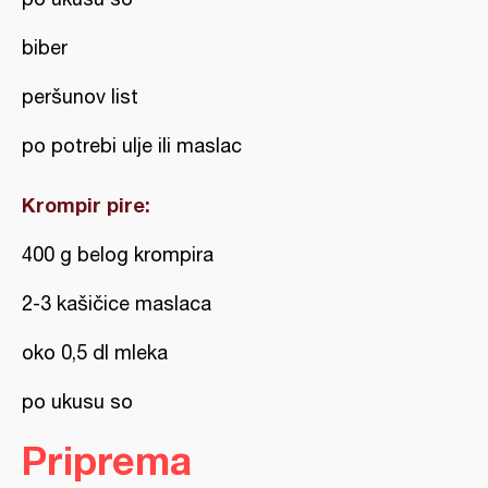
biber
peršunov list
po potrebi ulje ili maslac
Krompir pire:
400 g belog krompira
2-3 kašičice maslaca
oko 0,5 dl mleka
po ukusu so
Priprema