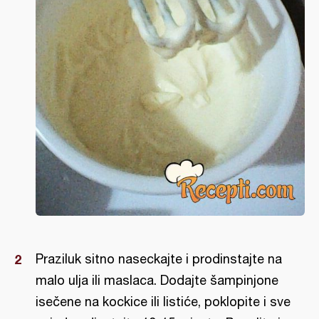
Praziluk sitno naseckajte i prodinstajte na
malo ulja ili maslaca. Dodajte šampinjone
isečene na kockice ili listiće, poklopite i sve