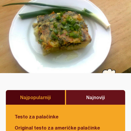
Najpopularniji
Najnoviji
Testo za palačinke
Original testo za američke palačinke