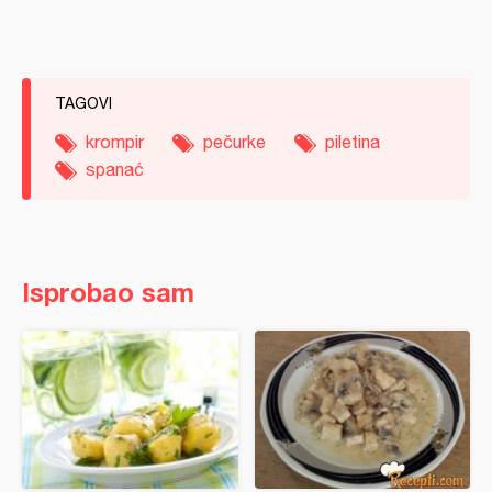
TAGOVI
krompir
pečurke
piletina
spanać
Isprobao sam