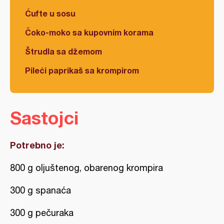
Ćufte u sosu
Čoko-moko sa kupovnim korama
Štrudla sa džemom
Pileći paprikaš sa krompirom
Sastojci
Potrebno je:
800 g oljuštenog, obarenog krompira
300 g spanaća
300 g pečuraka