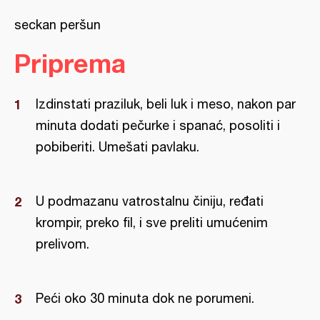
seckan peršun
Priprema
Izdinstati praziluk, beli luk i meso, nakon par
minuta dodati pečurke i spanać, posoliti i
pobiberiti. Umešati pavlaku.
U podmazanu vatrostalnu činiju, ređati
krompir, preko fil, i sve preliti umućenim
prelivom.
Peći oko 30 minuta dok ne porumeni.