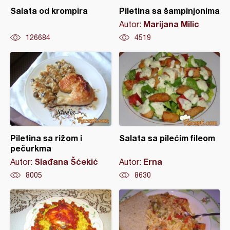
Salata od krompira
Piletina sa šampinjonima
Marijana Milic
Autor:
126684
4519
Piletina sa rižom i
Salata sa pilećim fileom
pečurkma
Slađana Šćekić
Erna
Autor:
Autor:
8005
8630