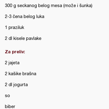
300 g seckanog belog mesa (može i šunka)
2-3 čena belog luka
1 praziluk
2 dl kisele pavlake
Za preliv:
2 jajeta
2 kašike brašna
2 dl jogurta
so
biber