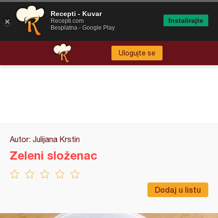
Recepti - Kuvar
Instalirajte
Recepti.com
Besplatna - Google Play
Ulogujte se
Autor: Julijana Krstin
Zeleni složenac
Dodaj u listu