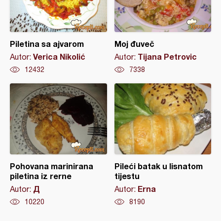
Piletina sa ajvarom
Moj đuveč
Verica Nikolić
Tijana Petrovic
Autor:
Autor:
12432
7338
Pohovana marinirana
Pileći batak u lisnatom
piletina iz rerne
tijestu
Д
Erna
Autor:
Autor:
10220
8190