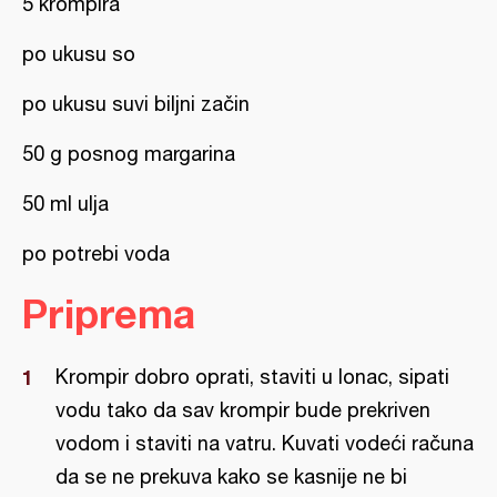
5 krompira
po ukusu so
po ukusu suvi biljni začin
50 g posnog margarina
50 ml ulja
po potrebi voda
Priprema
Krompir dobro oprati, staviti u lonac, sipati
vodu tako da sav krompir bude prekriven
vodom i staviti na vatru. Kuvati vodeći računa
da se ne prekuva kako se kasnije ne bi