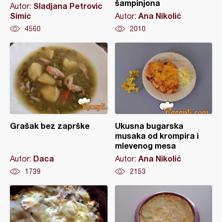
šampinjona
Sladjana Petrovic
Autor:
Simic
Ana Nikolić
Autor:
4560
2010
Grašak bez zaprške
Ukusna bugarska
musaka od krompira i
mlevenog mesa
Daca
Ana Nikolić
Autor:
Autor:
1739
2153