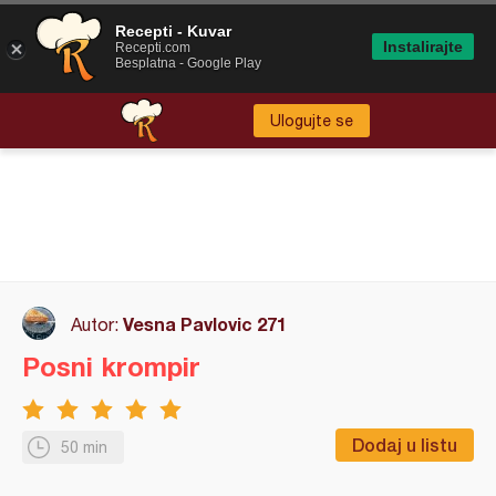
Recepti - Kuvar
Instalirajte
Recepti.com
Besplatna - Google Play
Ulogujte se
Vesna Pavlovic 271
Autor:
Posni krompir
Dodaj u listu
50 min