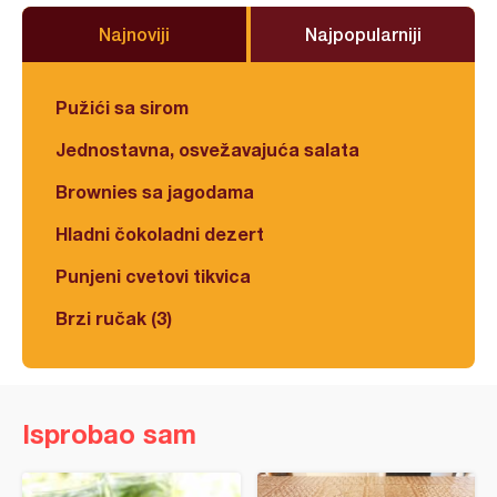
Najnoviji
Najpopularniji
Pužići sa sirom
Jednostavna, osvežavajuća salata
Brownies sa jagodama
Hladni čokoladni dezert
Punjeni cvetovi tikvica
Brzi ručak (3)
Isprobao sam