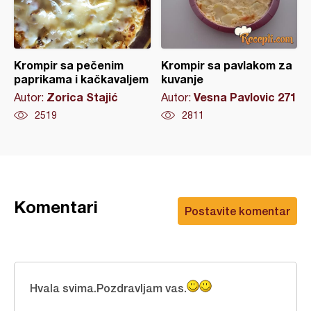
Krompir sa pečenim
Krompir sa pavlakom za
paprikama i kačkavaljem
kuvanje
Zorica Stajić
Vesna Pavlovic 271
Autor:
Autor:
2519
2811
Komentari
Postavite komentar
Hvala svima.Pozdravljam vas.