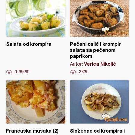
Salata od krompira
Pečeni oslić i krompir
salata sa pečenom
paprikom
Verica Nikolić
Autor:
126669
2330
Francuska musaka (2)
Složenac od krompira i