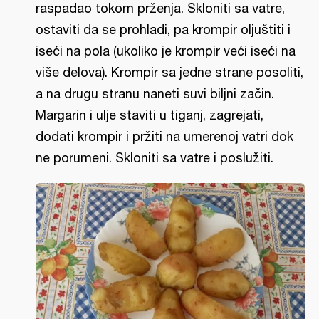
raspadao tokom prženja. Skloniti sa vatre,
ostaviti da se prohladi, pa krompir oljuštiti i
iseći na pola (ukoliko je krompir veći iseći na
više delova). Krompir sa jedne strane posoliti,
a na drugu stranu naneti suvi biljni začin.
Margarin i ulje staviti u tiganj, zagrejati,
dodati krompir i pržiti na umerenoj vatri dok
ne porumeni. Skloniti sa vatre i poslužiti.