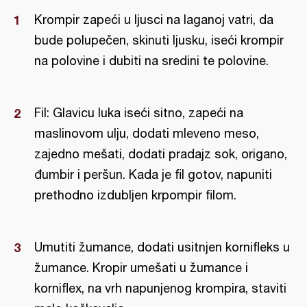
Krompir zapeći u ljusci na laganoj vatri, da
bude polupečen, skinuti ljusku, iseći krompir
na polovine i dubiti na sredini te polovine.
Fil: Glavicu luka iseći sitno, zapeći na
maslinovom ulju, dodati mleveno meso,
zajedno mešati, dodati pradajz sok, origano,
đumbir i peršun. Kada je fil gotov, napuniti
prethodno izdubljen krpompir filom.
Umutiti žumance, dodati usitnjen kornifleks u
žumance. Kropir umešati u žumance i
korniflex, na vrh napunjenog krompira, staviti