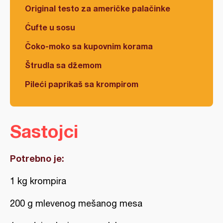
Original testo za američke palačinke
Ćufte u sosu
Čoko-moko sa kupovnim korama
Štrudla sa džemom
Pileći paprikaš sa krompirom
Sastojci
Potrebno je:
1 kg krompira
200 g mlevenog mešanog mesa