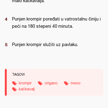
malo kačkavalja.
Punjen krompir poređati u vatrostalnu činiju i
peći na 180 stepeni 40 minuta.
Punjen krompir služiti uz pavlaku.
TAGOVI
krompir
origano
meso
kačkavalj