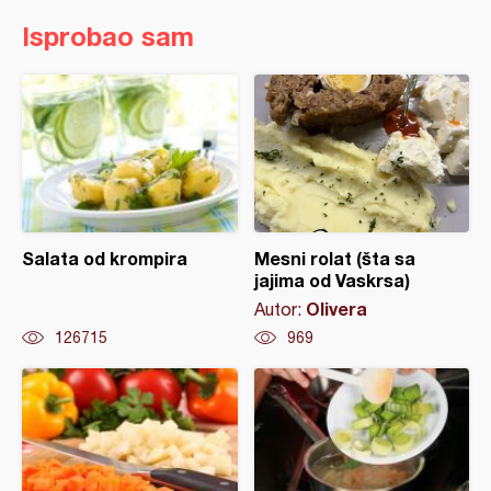
Isprobao sam
Salata od krompira
Mesni rolat (šta sa
jajima od Vaskrsa)
Olivera
Autor:
126715
969