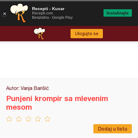
Recepti - Kuvar
Instalirajte
Recepti.com
Besplatna - Google Play
Ulogujte se
Autor: Vanja Barišić
Punjeni krompir sa mlevenim
mesom
Dodaj u listu