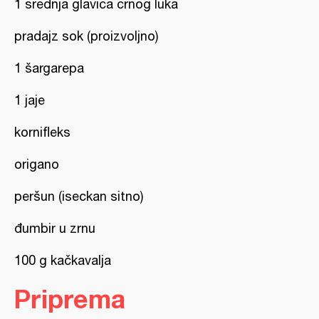
1 srednja glavica crnog luka
pradajz sok (proizvoljno)
1 šargarepa
1 jaje
kornifleks
origano
peršun (iseckan sitno)
đumbir u zrnu
100 g kačkavalja
Priprema