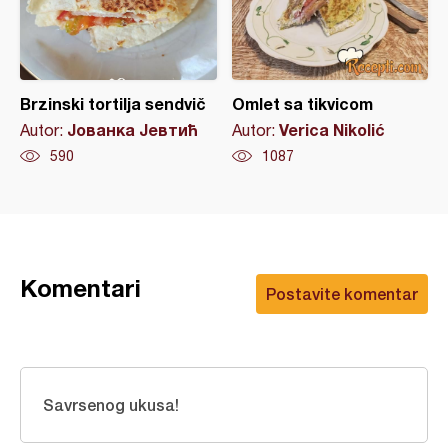
Brzinski tortilja sendvič
Omlet sa tikvicom
Јованка Јевтић
Verica Nikolić
Autor:
Autor:
590
1087
Komentari
Postavite komentar
Savrsenog ukusa!