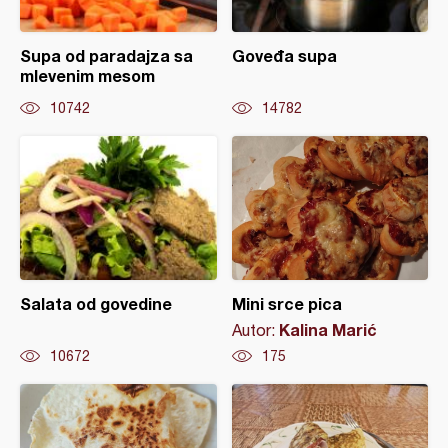
Supa od paradajza sa
Goveđa supa
mlevenim mesom
10742
14782
Salata od govedine
Mini srce pica
Kalina Marić
Autor:
10672
175