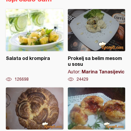
Salata od krompira
Prokelj sa belim mesom
u sosu
Marina Tanasijevic
Autor:
126698
24429