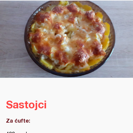
Sastojci
Za ćufte: