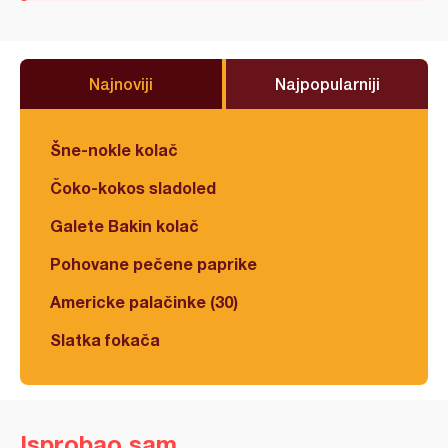
Najnoviji
Najpopularniji
Šne-nokle kolač
Čoko-kokos sladoled
Galete Bakin kolač
Pohovane pečene paprike
Americke palačinke (30)
Slatka fokača
Isprobao sam