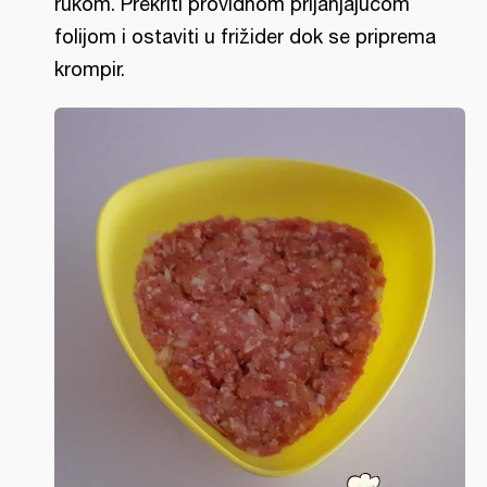
rukom. Prekriti providnom prijanjajućom
folijom i ostaviti u frižider dok se priprema
krompir.