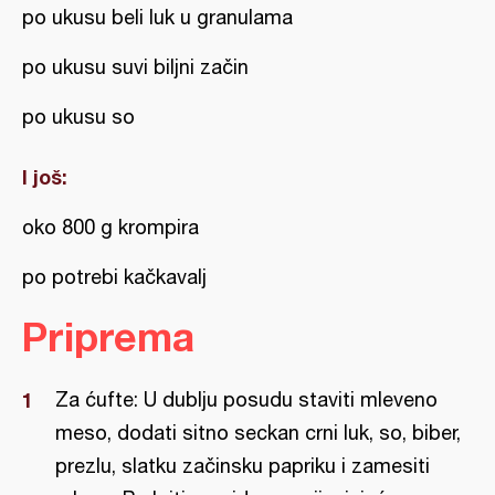
po ukusu beli luk u granulama
po ukusu suvi biljni začin
po ukusu so
I još:
oko 800 g krompira
po potrebi kačkavalj
Priprema
Za ćufte: U dublju posudu staviti mleveno
meso, dodati sitno seckan crni luk, so, biber,
prezlu, slatku začinsku papriku i zamesiti