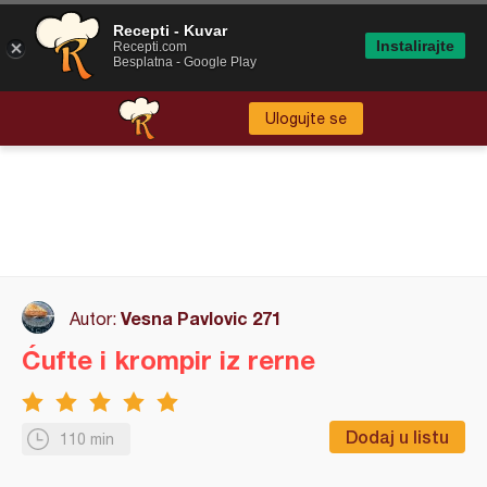
Recepti - Kuvar
Instalirajte
Recepti.com
Besplatna - Google Play
Ulogujte se
Vesna Pavlovic 271
Autor:
Ćufte i krompir iz rerne
Dodaj u listu
110 min