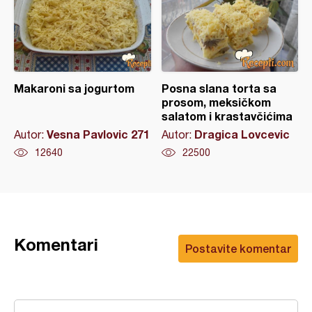
Makaroni sa jogurtom
Posna slana torta sa
prosom, meksičkom
salatom i krastavčićima
Vesna Pavlovic 271
Dragica Lovcevic
Autor:
Autor:
12640
22500
Komentari
Postavite komentar