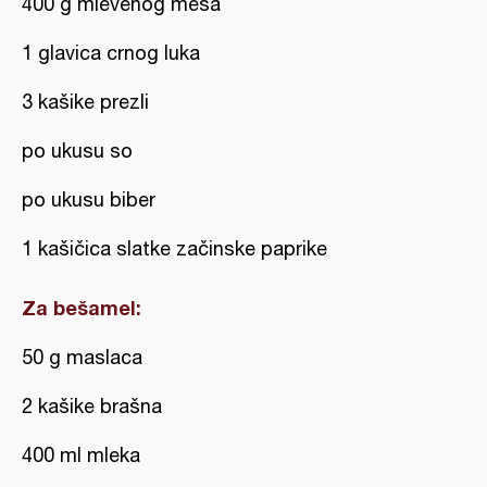
400 g mlevenog mesa
1 glavica crnog luka
3 kašike prezli
po ukusu so
po ukusu biber
1 kašičica slatke začinske paprike
Za bešamel:
50 g maslaca
2 kašike brašna
400 ml mleka