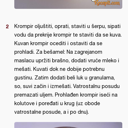
Krompir oljuštiti, oprati, staviti u šerpu, sipati
vodu da prekrije krompir te staviti da se kuva.
Kuvan krompir ocediti i ostaviti da se
prohladi. Za bešamel: Na zagrejanom
maslacu upržiti brašno, dodati vruće mleko i
mešati. Kuvati dok ne dobije potrebnu
gustinu. Zatim dodati beli luk u granulama,
so, suvi začin i izmešati. Vatrostalnu posudu
premazati uljem. Prohlađen krompir iseći na
kolutove i poređati u krug (uz obode
vatrostalne posude, a i po dnu).