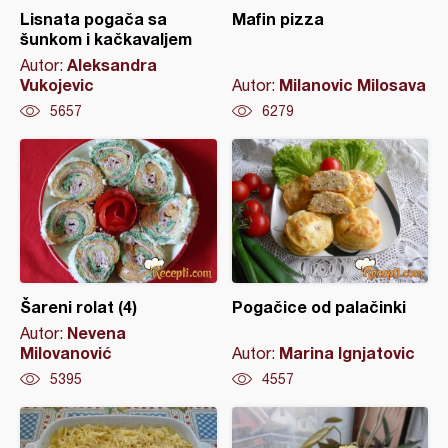
Lisnata pogača sa
Mafin pizza
šunkom i kačkavaljem
Aleksandra
Autor:
Vukojevic
Milanovic Milosava
Autor:
5657
6279
Šareni rolat (4)
Pogačice od palačinki
Nevena
Autor:
Milovanović
Marina Ignjatovic
Autor:
5395
4557