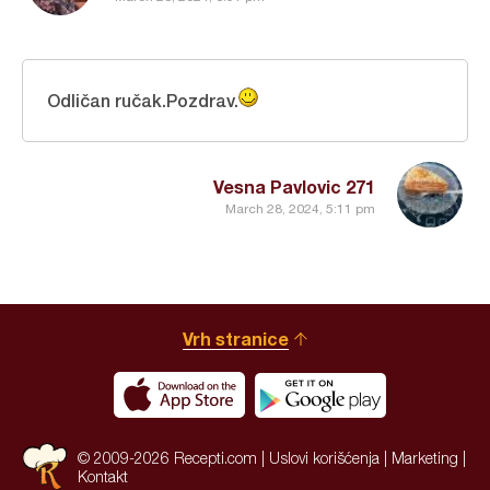
Odličan ručak.Pozdrav.
Vesna Pavlovic 271
March 28, 2024, 5:11 pm
Vrh stranice
© 2009-2026 Recepti.com |
Uslovi korišćenja
|
Marketing
|
Kontakt