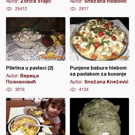
Zorica Stajić
Snezana Radlovic
Autor:
Autor:
25412
2917
Piletina u pavlaci (2)
Punjene babure hlebom
sa pavlakom za kuvanje
Верица
Autor:
Познановић
Snežana Knežević
Autor:
3016
4134