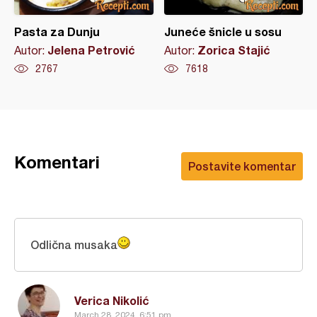
Pasta za Dunju
Juneće šnicle u sosu
Jelena Petrović
Zorica Stajić
Autor:
Autor:
2767
7618
Komentari
Postavite komentar
Odlična musaka
Verica Nikolić
March 28, 2024, 6:51 pm