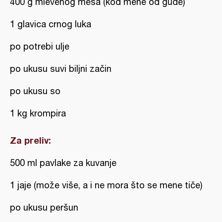
400 g mlevenog mesa (kod mene od gude)
1 glavica crnog luka
po potrebi ulje
po ukusu suvi biljni začin
po ukusu so
1 kg krompira
Za preliv:
500 ml pavlake za kuvanje
1 jaje (može više, a i ne mora što se mene tiče)
po ukusu peršun