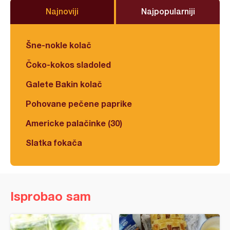
Najnoviji
Najpopularniji
Šne-nokle kolač
Čoko-kokos sladoled
Galete Bakin kolač
Pohovane pečene paprike
Americke palačinke (30)
Slatka fokača
Isprobao sam