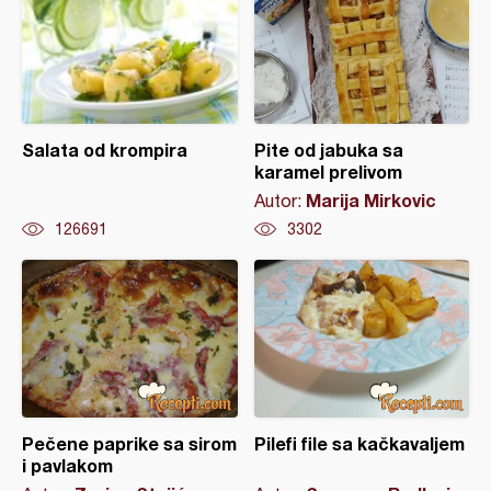
Salata od krompira
Pite od jabuka sa
karamel prelivom
Marija Mirkovic
Autor:
126691
3302
Pečene paprike sa sirom
Pilefi file sa kačkavaljem
i pavlakom