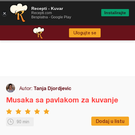
Recepti - Kuvar
Instalirajte
Recepti.com
Besplatna - Google Play
Ulogujte se
Tanja Djordjevic
Autor:
Musaka sa pavlakom za kuvanje
Dodaj u listu
90 min