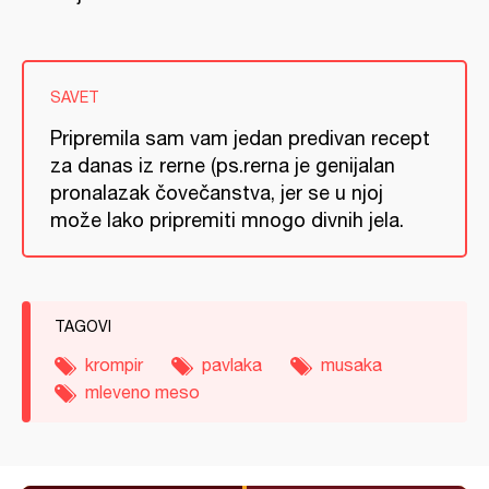
SAVET
Pripremila sam vam jedan predivan recept
za danas iz rerne (ps.rerna je genijalan
pronalazak čovečanstva, jer se u njoj
može lako pripremiti mnogo divnih jela.
TAGOVI
krompir
pavlaka
musaka
mleveno meso