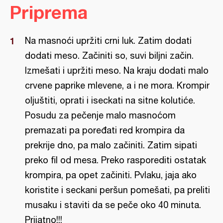
Priprema
Na masnoći upržiti crni luk. Zatim dodati
dodati meso. Začiniti so, suvi biljni začin.
Izmešati i upržiti meso. Na kraju dodati malo
crvene paprike mlevene, a i ne mora. Krompir
oljuštiti, oprati i iseckati na sitne kolutiće.
Posudu za pečenje malo masnoćom
premazati pa poređati red krompira da
prekrije dno, pa malo začiniti. Zatim sipati
preko fil od mesa. Preko rasporediti ostatak
krompira, pa opet začiniti. Pvlaku, jaja ako
koristite i seckani peršun pomešati, pa preliti
musaku i staviti da se peče oko 40 minuta.
Prijatno!!!