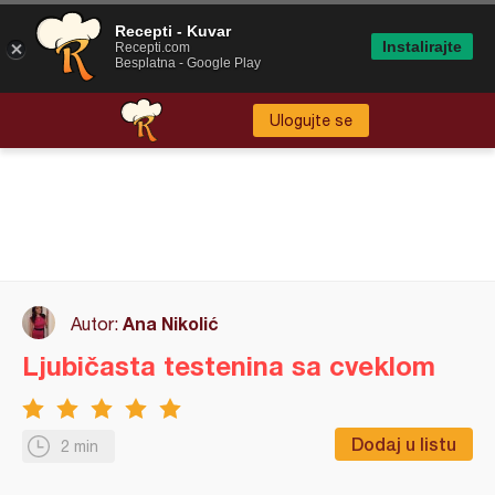
Recepti - Kuvar
Instalirajte
Recepti.com
Besplatna - Google Play
Ulogujte se
Ana Nikolić
Autor:
Ljubičasta testenina sa cveklom
Dodaj u listu
2 min