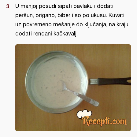
U manjoj posudi sipati pavlaku i dodati
peršun, origano, biber i so po ukusu. Kuvati
uz povremeno mešanje do ključanja, na kraju
dodati rendani kačkavalj.