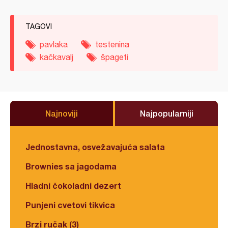
TAGOVI
pavlaka
testenina
kačkavalj
špageti
Najnoviji
Najpopularniji
Jednostavna, osvežavajuća salata
Brownies sa jagodama
Hladni čokoladni dezert
Punjeni cvetovi tikvica
Brzi ručak (3)