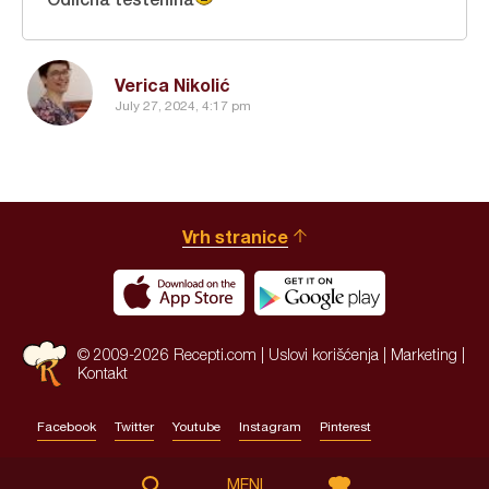
Verica Nikolić
July 27, 2024, 4:17 pm
Vrh stranice
© 2009-2026 Recepti.com |
Uslovi korišćenja
|
Marketing
|
Kontakt
Facebook
Twitter
Youtube
Instagram
Pinterest
Site by:
HALO