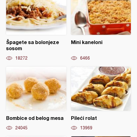
Špagete sa bolonjeze
Mini kaneloni
sosom
18272
6466
Bombice od belog mesa
Pileći rolat
24045
13969