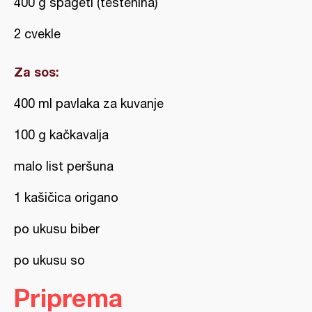
400 g špageti (testenina)
2 cvekle
Za sos:
400 ml pavlaka za kuvanje
100 g kačkavalja
malo list peršuna
1 kašičica origano
po ukusu biber
po ukusu so
Priprema