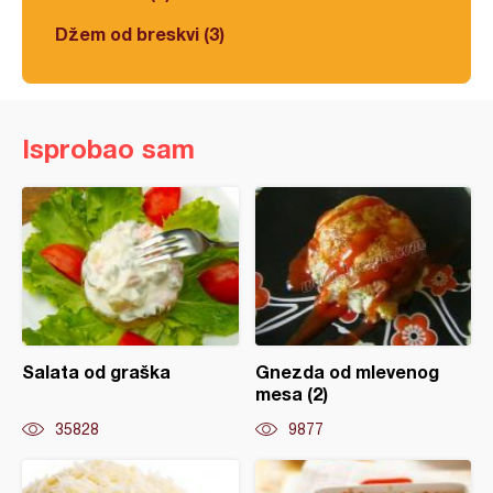
Džem od breskvi (3)
Isprobao sam
Salata od graška
Gnezda od mlevenog
mesa (2)
35828
9877