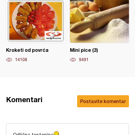
Kroketi od povrća
Mini pice (3)
14108
9491
Komentari
Postavite komentar
Odlična testenina