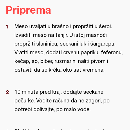
Priprema
Meso uvaljati u brašno i propržiti u šerpi.
Izvaditi meso na tanjir. U istoj masnoći
propržiti slaninicu, seckani luk i šargarepu.
Vratiti meso, dodati crvenu papriku, feferonu,
kečap, so, biber, ruzmarin, naliti pivom i
ostaviti da se krčka oko sat vremena.
10 minuta pred kraj, dodajte seckane
pečurke. Vodite računa da ne zagori, po
potrebi dolivajte, po malo vode.