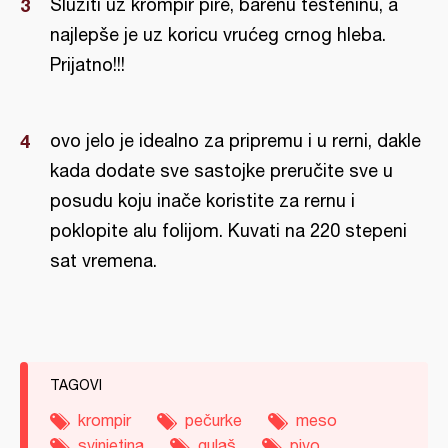
Služiti uz krompir pire, barenu testeninu, a
najlepše je uz koricu vrućeg crnog hleba.
Prijatno!!!
ovo jelo je idealno za pripremu i u rerni, dakle
kada dodate sve sastojke preručite sve u
posudu koju inače koristite za rernu i
poklopite alu folijom. Kuvati na 220 stepeni
sat vremena.
TAGOVI
krompir
pečurke
meso
svinjetina
gulaš
pivo