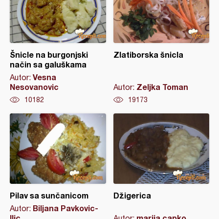
Šnicle na burgonjski
Zlatiborska šnicla
način sa galuškama
Vesna
Autor:
Nesovanovic
Zeljka Toman
Autor:
10182
19173
Pilav sa sunčanicom
Džigerica
Biljana Pavkovic-
Autor:
Ilic
marija capko
Autor: