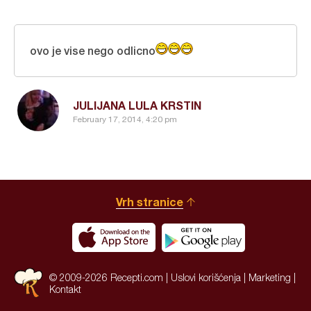
ovo je vise nego odlicno
JULIJANA LULA KRSTIN
February 17, 2014, 4:20 pm
Vrh stranice
© 2009-2026 Recepti.com |
Uslovi korišćenja
|
Marketing
|
Kontakt