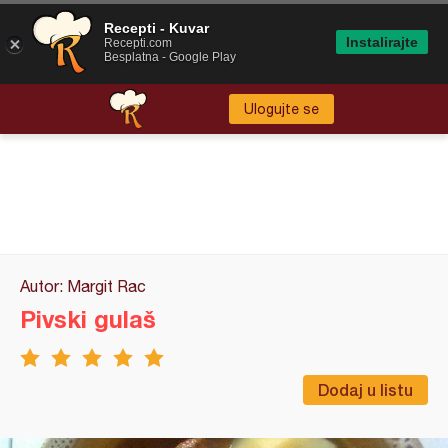
Recepti - Kuvar
Instalirajte
Recepti.com
Besplatna - Google Play
Ulogujte se
Autor: Margit Rac
Pivski gulaš
Dodaj u listu