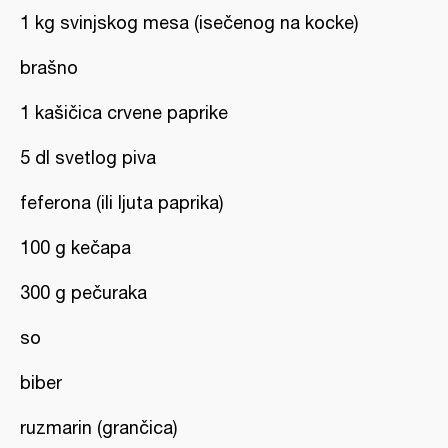
1 kg svinjskog mesa (isečenog na kocke)
brašno
1 kašičica crvene paprike
5 dl svetlog piva
feferona (ili ljuta paprika)
100 g kečapa
300 g pečuraka
so
biber
ruzmarin (grančica)