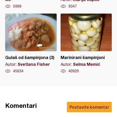
5999
9347
Gulaš od šampinjona (3)
Marinirani šampinjoni
Svetlana Fisher
Selma Memić
Autor:
Autor:
45634
40920
Komentari
Postavite komentar