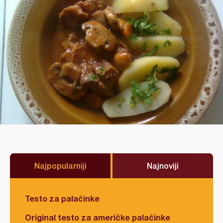
Najpopularniji
Najnoviji
Testo za palačinke
Original testo za američke palačinke