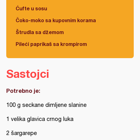
Ćufte u sosu
Čoko-moko sa kupovnim korama
Štrudla sa džemom
Pileći paprikaš sa krompirom
Sastojci
Potrebno je:
100 g seckane dimljene slanine
1 velika glavica crnog luka
2 šargarepe