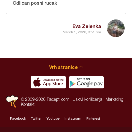
Odlican posni rucak
Eva Zelenka
March 1, 2026, 8:51 pm
Vrh stranice
© 2009-2026 Recepti.com |
Uslovi korišćenja
|
Marketing
|
Kontakt
Facebook
Twitter
Youtube
Instagram
Pinterest
Site by:
HALO