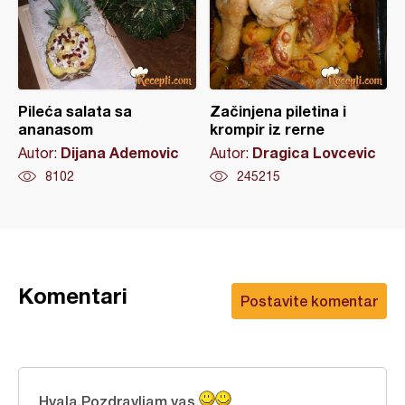
Pileća salata sa
Začinjena piletina i
ananasom
krompir iz rerne
Dijana Ademovic
Dragica Lovcevic
Autor:
Autor:
8102
245215
Komentari
Postavite komentar
Hvala.Pozdravljam vas.