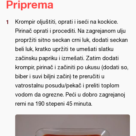
Priprema
Krompir oljuštiti, oprati i iseći na kockice.
Pirinač oprati i procediti. Na zagrejanom ulju
propržiti sitno seckan crni luk, dodati seckan
beli luk, kratko upržiti te umešati slatku
začinsku papriku i izmešati. Zatim dodati
krompir, pirinač i začiniti po ukusu (dodati so,
biber i suvi biljni začin) te preručiti u
vatrostalnu posudu/pekač i preliti toplom
vodom da ogrezne. Peći u dobro zagrejanoj
rerni na 190 stepeni 45 minuta.