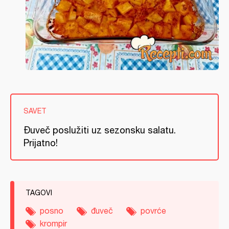
SAVET
Đuveč poslužiti uz sezonsku salatu.
Prijatno!
TAGOVI
posno
đuveč
povrće
krompir