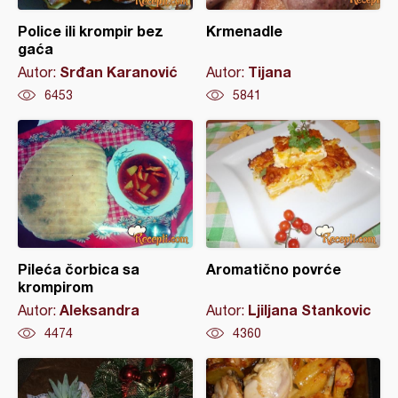
Police ili krompir bez
Krmenadle
gaća
Srđan Karanović
Tijana
Autor:
Autor:
6453
5841
Pileća čorbica sa
Aromatično povrće
krompirom
Aleksandra
Ljiljana Stankovic
Autor:
Autor:
4474
4360