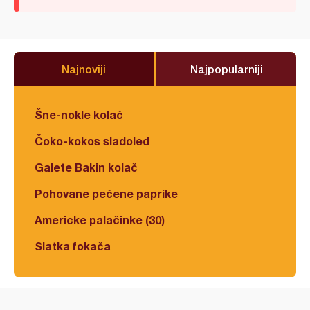
Najnoviji
Najpopularniji
Šne-nokle kolač
Čoko-kokos sladoled
Galete Bakin kolač
Pohovane pečene paprike
Americke palačinke (30)
Slatka fokača