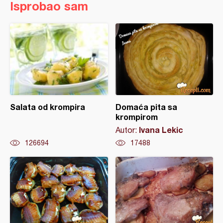
Isprobao sam
Salata od krompira
Domaća pita sa
krompirom
Ivana Lekic
Autor:
126694
17488