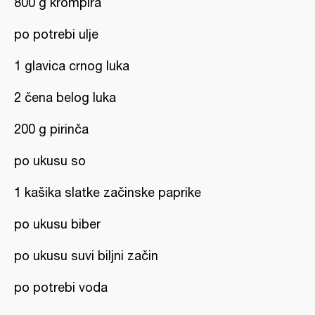
800 g krompira
po potrebi ulje
1 glavica crnog luka
2 čena belog luka
200 g pirinča
po ukusu so
1 kašika slatke začinske paprike
po ukusu biber
po ukusu suvi biljni začin
po potrebi voda