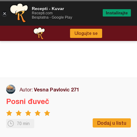
Recepti - Kuvar
Instalirajte
Recepti.com
Besplatna - Google Play
Ulogujte se
Vesna Pavlovic 271
Autor:
Posni đuveč
Dodaj u listu
70 min