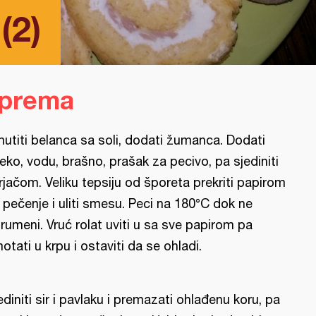
(2)
iprema
utiti belanca sa soli, dodati žumanca. Dodati
eko, vodu, brašno, prašak za pecivo, pa sjediniti
rjačom. Veliku tepsiju od šporeta prekriti papirom
 pečenje i uliti smesu. Peci na 180°C dok ne
rumeni. Vruć rolat uviti u sa sve papirom pa
otati u krpu i ostaviti da se ohladi.
ediniti sir i pavlaku i premazati ohlađenu koru, pa