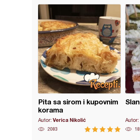
ste njoke
Pita sa sirom i kupovnim
Slan
korama
Verica Nikolić
Autor:
Autor:
2083
18