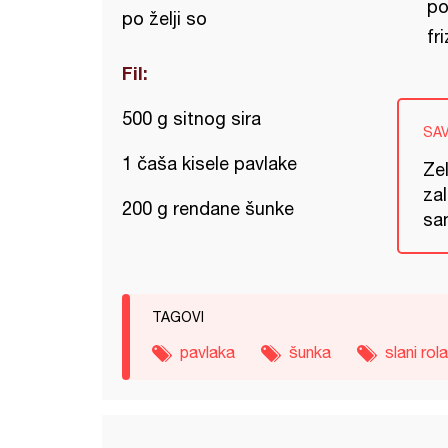
po
po želji so
fr
Fil:
500 g sitnog sira
SA
1 čaša kisele pavlake
Zel
za
200 g rendane šunke
sam
TAGOVI
pavlaka
šunka
slani rola