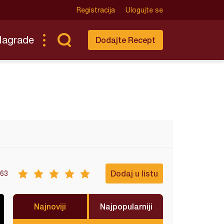
Registracija
Ulogujte se
Nagrade
Dodajte Recept
Dodaj u listu
63
Najnoviji
Najpopularniji