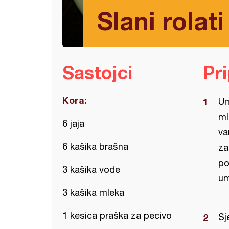
Slani rolati 
Sastojci
Pr
Kora:
Um
ml
6 jaja
va
6 kašika brašna
za
po
3 kašika vode
um
3 kašika mleka
1 kesica praška za pecivo
Sj