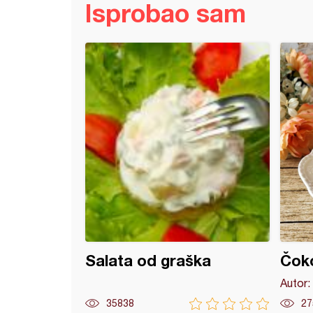
Isprobao sam
nina iz rerne
Salata od graška
Čok
Autor:
35838
27