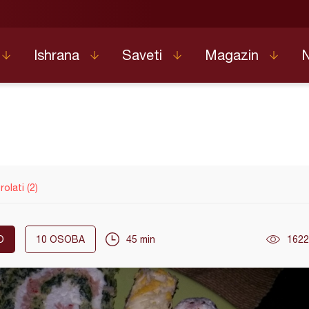
Ishrana
Saveti
Magazin
rolati (2)
O
10
OSOBA
45 min
1622