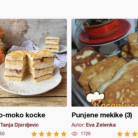
o-moko kocke
Punjene mekike (3)
Tanja Djordjevic
Eva Zelenka
Autor:
50
1720