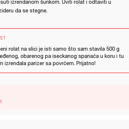
suti izrendanom šunkom. Uviti rolat i odtaviti u
izideru da se stegne.
VET
eni rolat na slici je isti samo što sam stavila 500 g
leđenog, obarenog pa iseckanog spanaća u koru i tu
 izrendala parizer sa povrćem. Prijatno!
t