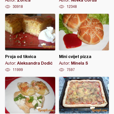
Autor:
Autor:
30918
12348
Proja od tikvica
Mini cvijet pizza
Aleksandra Dodić
Minela S
Autor:
Autor:
11999
7597