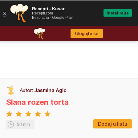
Recepti - Kuvar
Instalirajte
Recepti.com
Besplatna - Google Play
Ulogujte se
Jasmina Agic
Autor:
Slana rozen torta
Dodaj u listu
30 min