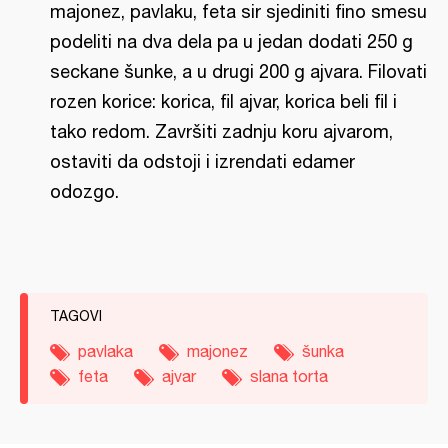
majonez, pavlaku, feta sir sjediniti fino smesu
podeliti na dva dela pa u jedan dodati 250 g
seckane šunke, a u drugi 200 g ajvara. Filovati
rozen korice: korica, fil ajvar, korica beli fil i
tako redom. Završiti zadnju koru ajvarom,
ostaviti da odstoji i izrendati edamer
odozgo.
TAGOVI
pavlaka
majonez
šunka
feta
ajvar
slana torta