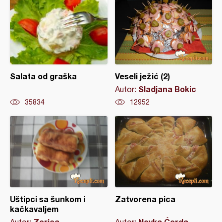
Salata od graška
Veseli ježić (2)
Sladjana Bokic
Autor:
35834
12952
Uštipci sa šunkom i
Zatvorena pica
kačkavaljem
Zorica
Novka Ćorda