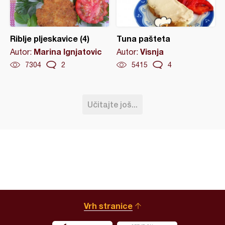
Riblje pljeskavice (4)
Tuna pašteta
Marina Ignjatovic
Visnja
Autor:
Autor:
7304
2
5415
4
Učitajte još...
Vrh stranice