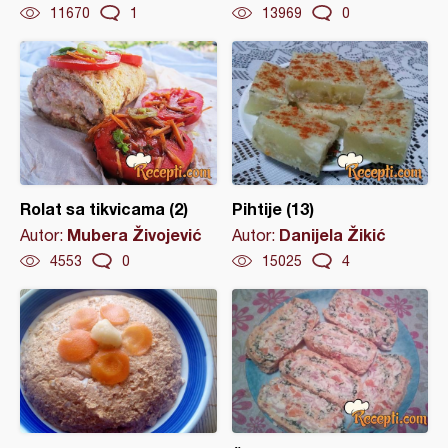
11670
1
13969
0
Rolat sa tikvicama (2)
Pihtije (13)
Mubera Živojević
Danijela Žikić
Autor:
Autor:
4553
0
15025
4