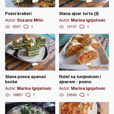
Posni krekeri
Slana ajvar torta (2)
Suzana Mitic
Marina Ignjatovic
Autor:
Autor:
6561
1
10137
1
Slane posne spanać
Rolat sa tunjevinom i
kocke
ajvarom - posno
Marina Ignjatovic
Marina Ignjatovic
Autor:
Autor:
18897
1
24646
1