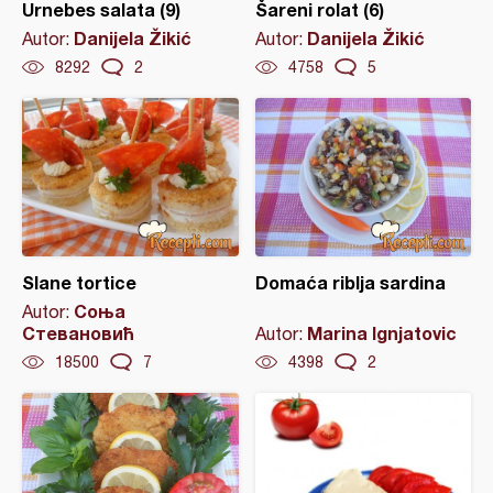
Urnebes salata (9)
Šareni rolat (6)
Danijela Žikić
Danijela Žikić
Autor:
Autor:
8292
2
4758
5
Slane tortice
Domaća riblja sardina
Соња
Autor:
Стевановић
Marina Ignjatovic
Autor:
18500
7
4398
2