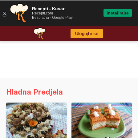
Recepti - Kuvar
Instalirajte
Recepti.com
Besplatna - Google Play
Ulogujte se
Hladna Predjela