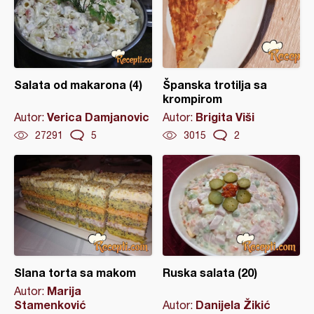
Salata od makarona (4)
Španska trotilja sa
krompirom
Verica Damjanovic
Brigita Viši
Autor:
Autor:
27291
5
3015
2
Slana torta sa makom
Ruska salata (20)
Marija
Autor:
Stamenković
Danijela Žikić
Autor: