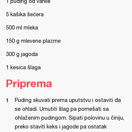
1 puding od vanile
5 kašika šećera
500 ml mleka
150 g mlevene plazme
300 g jagoda
1 kesica šlaga
Priprema
Puding skuvati prema uputstvu i ostaviti da
se ohladi. Umutiti šlag pa pomešati sa
ohlaženim pudingom. Sipati polovinu u činiju,
preko staviti keks i jagode pa ostatak