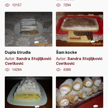
12157
7294
Dupla štrudla
Šam kocke
Sandra Stojiljković
Sandra Stojiljković
Autor:
Autor:
Cvetković
Cvetković
14264
4389