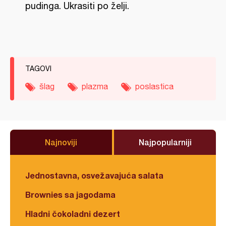
pudinga. Ukrasiti po želji.
TAGOVI
šlag
plazma
poslastica
Najnoviji
Najpopularniji
Jednostavna, osvežavajuća salata
Brownies sa jagodama
Hladni čokoladni dezert