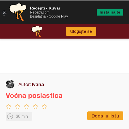
Recepti - Kuvar
Instalirajte
Recepti.com
Besplatna - Google Play
Ulogujte se
Ivana
Autor:
Voćna poslastica
Dodaj u listu
30 min