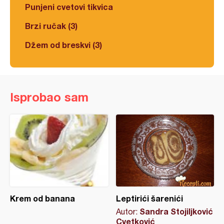
Punjeni cvetovi tikvica
Brzi ručak (3)
Džem od breskvi (3)
Isprobao sam
Krem od banana
Leptirići šarenići
Sandra Stojiljković
Autor:
Cvetković