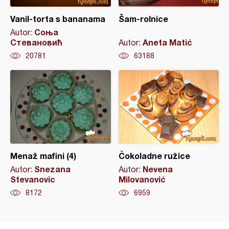
Vanil-torta s bananama
Šam-rolnice
Соња
Autor:
Стевановић
Aneta Matić
Autor:
20781
63188
Menaž mafini (4)
Čokoladne ružice
Snezana
Nevena
Autor:
Autor:
Stevanovic
Milovanović
8172
6959