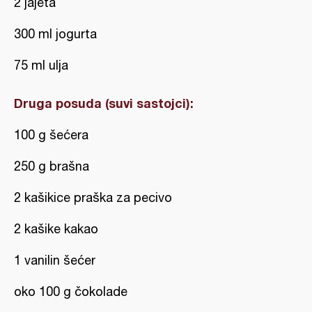
2 jajeta
300 ml jogurta
75 ml ulja
Druga posuda (suvi sastojci):
100 g šećera
250 g brašna
2 kašikice praška za pecivo
2 kašike kakao
1 vanilin šećer
oko 100 g čokolade