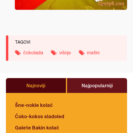
TAGOVI
čokolada
višnje
mafini
Najnoviji
Najpopularniji
Šne-nokle kolač
Čoko-kokos sladoled
Galete Bakin kolač