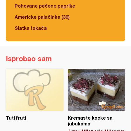
Pohovane pečene paprike
Americke palačinke (30)
Slatka fokača
Isprobao sam
Tuti fruti
Kremaste kocke sa
jabukama