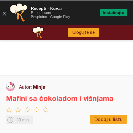
Recepti - Kuvar
Instalirajte
Recepti.com
Besplatna - Google Play
Ulogujte se
Minja
Autor:
Mafini sa čokoladom i višnjama
Dodaj u listu
30 min