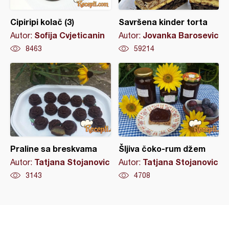
Cipiripi kolač (3)
Savršena kinder torta
Sofija Cvjeticanin
Jovanka Barosevic
Autor:
Autor:
8463
59214
Praline sa breskvama
Šljiva čoko-rum džem
Tatjana Stojanovic
Tatjana Stojanovic
Autor:
Autor:
3143
4708