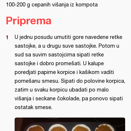
100-200 g cepanih višanja iz kompota
Priprema
U jednu posudu umutiti gore navedene retke
sastojke, a u drugu suve sastojke. Potom u
sud sa suvim sastojcima sipati retke
sastojke i dobro promešati. U kalupe
poredjati papirne korpice i kašikom vaditi
pomešanu smesu. Sipati do polovine korpica,
zatim u svaku korpicu ubadati po malo
višanja i seckane čokolade, pa ponovo sipati
ostatak smese.