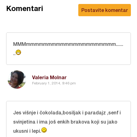
Komentari
Postavite komentar
MMMmmmmmmmmmmmmmmmmmmmmm......
..
Valeria Molnar
February 1, 2014, 9:46 pm
Jes višnje i čokolada,bosiljak i paradajz ,senf i
svinjetina i ima još enkih brakova koji su jako
ukusni i lepi.