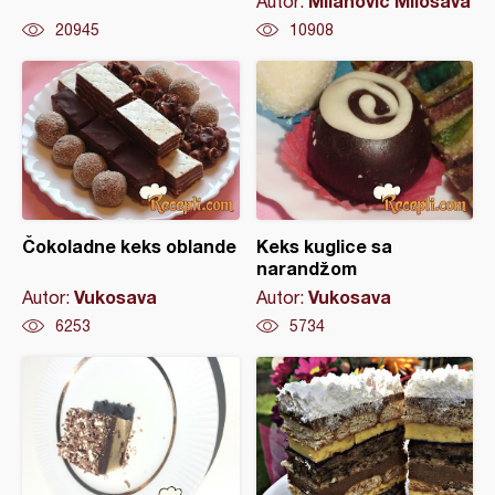
Milanovic Milosava
Autor:
20945
10908
Čokoladne keks oblande
Keks kuglice sa
narandžom
Vukosava
Vukosava
Autor:
Autor:
6253
5734