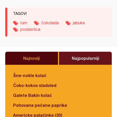
TAGOVI
rum
čokolada
jabuke
poslastica
Najnoviji
Najpopularniji
Šne-nokle kolač
Čoko-kokos sladoled
Galete Bakin kolač
Pohovane pečene paprike
Americke palačinke (30)