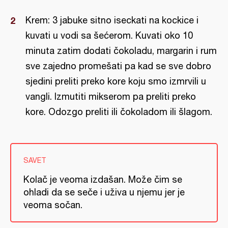
Krem: 3 jabuke sitno iseckati na kockice i
kuvati u vodi sa šećerom. Kuvati oko 10
minuta zatim dodati čokoladu, margarin i rum
sve zajedno promešati pa kad se sve dobro
sjedini preliti preko kore koju smo izmrvili u
vangli. Izmutiti mikserom pa preliti preko
kore. Odozgo preliti ili čokoladom ili šlagom.
SAVET
Kolač je veoma izdašan. Može čim se
ohladi da se seče i uživa u njemu jer je
veoma sočan.