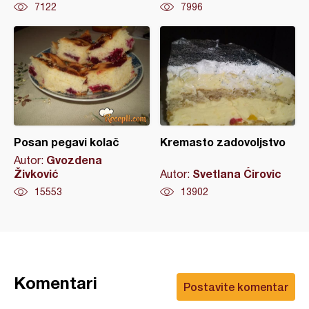
7122
7996
Posan pegavi kolač
Kremasto zadovoljstvo
Gvozdena
Autor:
Živković
Svetlana Ćirovic
Autor:
15553
13902
Komentari
Postavite komentar