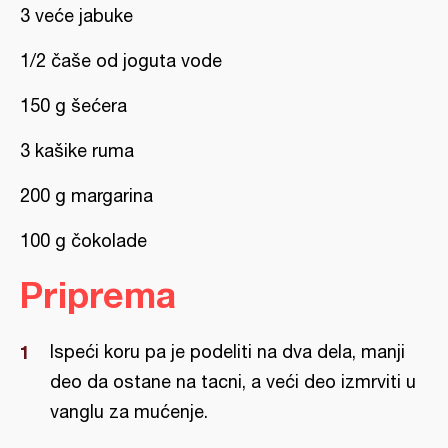
3 veće jabuke
1/2 čaše od joguta vode
150 g šećera
3 kašike ruma
200 g margarina
100 g čokolade
Priprema
Ispeći koru pa je podeliti na dva dela, manji
deo da ostane na tacni, a veći deo izmrviti u
vanglu za mućenje.