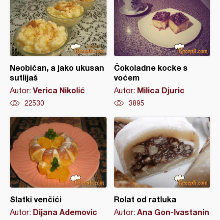
Neobičan, a jako ukusan
Čokoladne kocke s
sutlijaš
voćem
Verica Nikolić
Milica Djuric
Autor:
Autor:
22530
3895
Slatki venčići
Rolat od ratluka
Dijana Ademovic
Ana Gon-Ivastanin
Autor:
Autor: