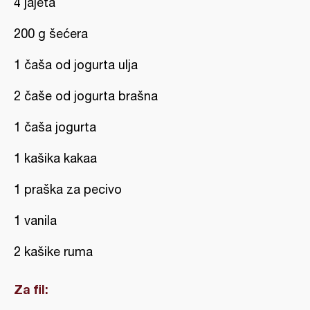
4 jajeta
200 g šećera
1 čaša od jogurta ulja
2 čaše od jogurta brašna
1 čaša jogurta
1 kašika kakaa
1 praška za pecivo
1 vanila
2 kašike ruma
Za fil: