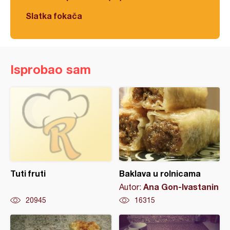
Slatka fokača
Isprobao sam
Tuti fruti
Baklava u rolnicama
Ana Gon-Ivastanin
Autor:
20945
16315