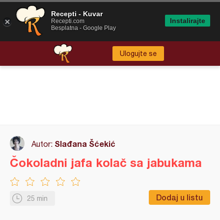
Recepti - Kuvar
Instalirajte
Recepti.com
Besplatna - Google Play
Ulogujte se
Slađana Šćekić
Autor:
Čokoladni jafa kolač sa jabukama
Dodaj u listu
25 min