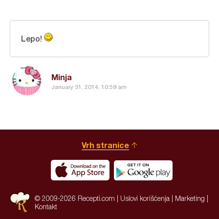
Lepo!
Minja
January 31, 2014, 10:59 am
Vrh stranice
© 2009-2026 Recepti.com |
Uslovi korišćenja
|
Marketing
|
Kontakt