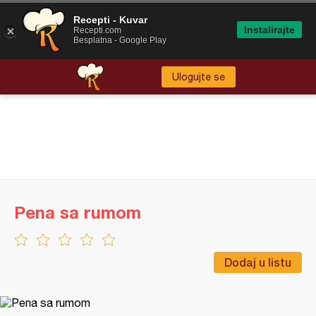
Recepti - Kuvar
Instalirajte
Recepti.com
Besplatna - Google Play
Ulogujte se
Pena sa rumom
Dodaj u listu