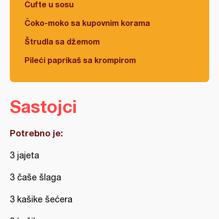
Ćufte u sosu
Čoko-moko sa kupovnim korama
Štrudla sa džemom
Pileći paprikaš sa krompirom
Sastojci
Potrebno je:
3 jajeta
3 čaše šlaga
3 kašike šećera