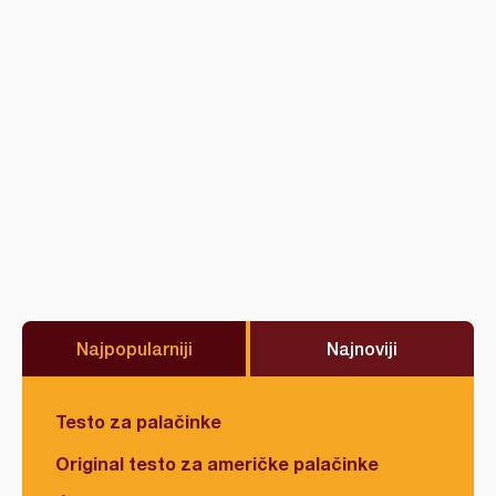
Najpopularniji
Najnoviji
Testo za palačinke
Original testo za američke palačinke