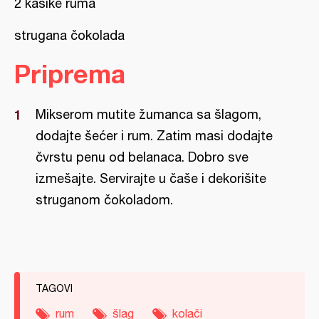
2 kašike ruma
strugana čokolada
Priprema
Mikserom mutite žumanca sa šlagom,
dodajte šećer i rum. Zatim masi dodajte
čvrstu penu od belanaca. Dobro sve
izmešajte. Servirajte u čaše i dekorišite
struganom čokoladom.
TAGOVI
rum
šlag
kolači