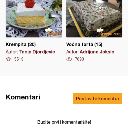
Krempita (20)
Voćna torta (15)
Tanja Djordjevic
Adrijana Joksic
Autor:
Autor:
5513
7093
Komentari
Postavite komentar
Budite prvi i komentarišite!