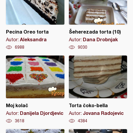
Pecina Oreo torta
Šeherezada torta (10)
Aleksandra
Dana Drobnjak
Autor:
Autor:
6988
9030
Moj kolač
Torta čoko-bella
Danijela Djordjevic
Jovana Radojevic
Autor:
Autor:
3618
4384