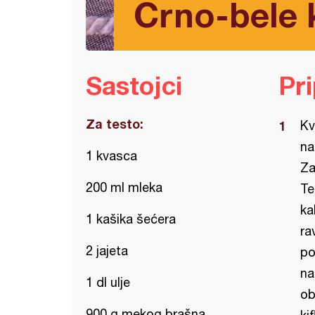
Crno-bele k
Sastojci
Pr
Za testo:
Kv
na
1 kvasca
Za
200 ml mleka
Te
ka
1 kašika šećera
ra
2 jajeta
po
na
1 dl ulje
ob
900 g mekog brašna