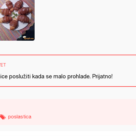
VET
lice poslužiti kada se malo prohlade. Prijatno!
poslastica