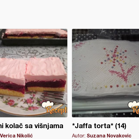
i kolač sa višnjama
*Jaffa torta* (14)
Verica Nikolić
Suzana Novakovic
Autor: