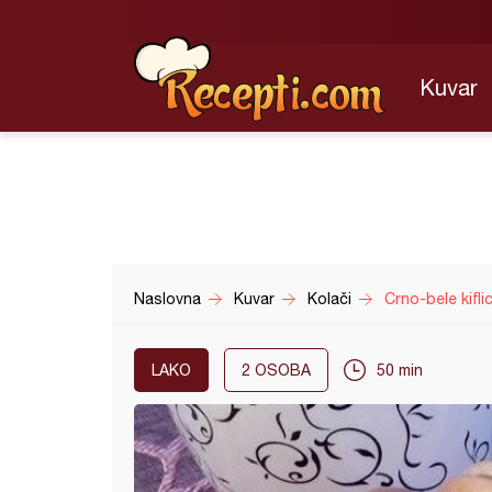
Kuvar
Naslovna
Kuvar
Kolači
Crno-bele kifli
LAKO
2
OSOBA
50 min