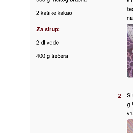
ki
te
2 kašike kakao
na
Za sirup:
2 dl vode
400 g šećera
Si
g 
vr