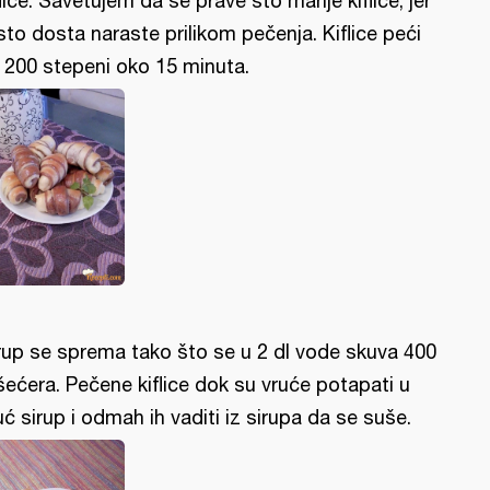
flice. Savetujem da se prave što manje kiflice, jer
sto dosta naraste prilikom pečenja. Kiflice peći
 200 stepeni oko 15 minuta.
rup se sprema tako što se u 2 dl vode skuva 400
šećera. Pečene kiflice dok su vruće potapati u
uć sirup i odmah ih vaditi iz sirupa da se suše.