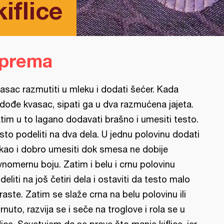
iflice
iprema
asac razmutiti u mleku i dodati šećer. Kada
dođe kvasac, sipati ga u dva razmućena jajeta.
tim u to lagano dodavati brašno i umesiti testo.
sto podeliti na dva dela. U jednu polovinu dodati
kao i dobro umesiti dok smesa ne dobije
vnomernu boju. Zatim i belu i crnu polovinu
deliti na još četiri dela i ostaviti da testo malo
raste. Zatim se slaže crna na belu polovinu ili
rnuto, razvija se i seče na troglove i rola se u