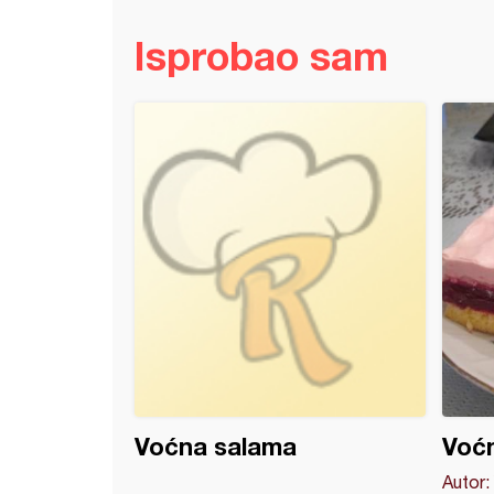
Isprobao sam
 od narandže
Voćna salama
Voćn
Autor: