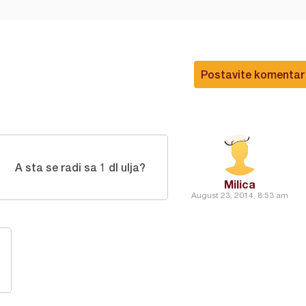
Postavite komentar
A sta se radi sa 1 dl ulja?
Milica
August 23, 2014, 8:53 am