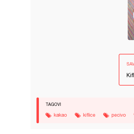
SA
Kif
TAGOVI
kakao
kiflice
pecivo