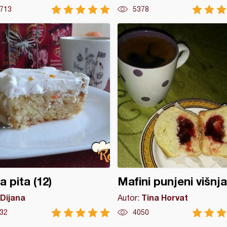
713
5378
a pita (12)
Mafini punjeni višnj
Dijana
Tina Horvat
Autor:
32
4050