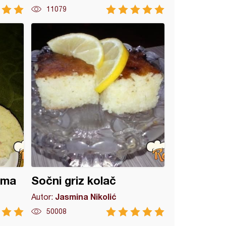
11079
ama
Sočni griz kolač
Jasmina Nikolić
Autor:
50008