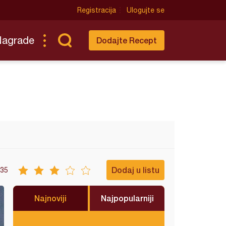
Registracija
Ulogujte se
Nagrade
Dodajte Recept
Dodaj u listu
35
Najnoviji
Najpopularniji