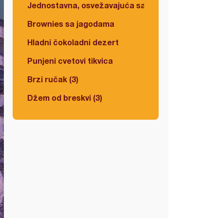
Jednostavna, osvežavajuća salata
Brownies sa jagodama
Hladni čokoladni dezert
Punjeni cvetovi tikvica
Brzi ručak (3)
Džem od breskvi (3)