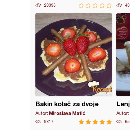
20336
40
 griz kolač
Bakin kolač za dvoje
Lenj
Miroslava Matić
Autor:
Autor:
9817
65