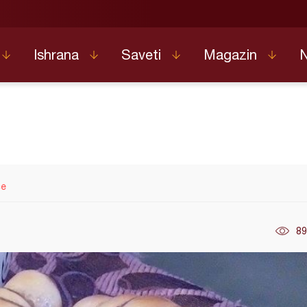
Ishrana
Saveti
Magazin
ce
89