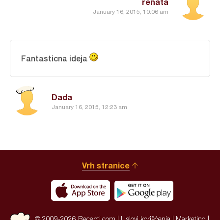
renata
January 16, 2015, 10:06 am
Fantasticna ideja
Dada
January 16, 2015, 12:23 am
Vrh stranice
© 2009-2026 Recepti.com |
Uslovi korišćenja
|
Marketing
|