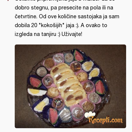
dobro stegnu, pa presecite na pola ili na
četvrtine. Od ove količine sastojaka ja sam
dobila 20 "kokošijih" jaja :). A ovako to
izgleda na tanjiru :) Uživajte!