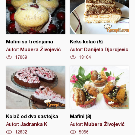
Mafini sa trešnjama
Keks kolač (5)
Mubera Živojević
Danijela Djordjevic
Autor:
Autor:
17069
18104
Kolač od dva sastojka
Mafini (8)
Jadranka K
Mubera Živojević
Autor:
Autor:
12632
5056