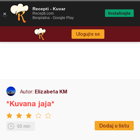
Recepti - Kuvar
Instalirajte
Recepti.com
Besplatna - Google Play
Ulogujte se
Elizabeta KM
Autor:
*Kuvana jaja*
Dodaj u listu
60 min