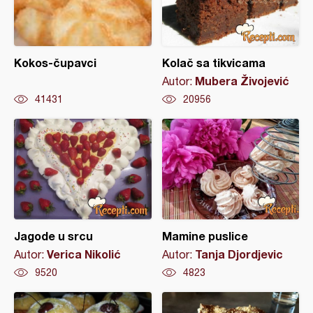
Kokos-čupavci
Kolač sa tikvicama
Mubera Živojević
Autor:
41431
20956
Jagode u srcu
Mamine puslice
Verica Nikolić
Tanja Djordjevic
Autor:
Autor:
9520
4823