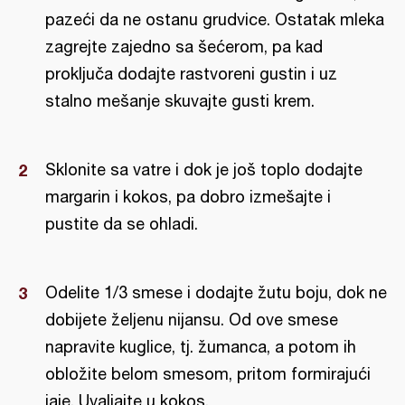
pazeći da ne ostanu grudvice. Ostatak mleka
zagrejte zajedno sa šećerom, pa kad
proključa dodajte rastvoreni gustin i uz
stalno mešanje skuvajte gusti krem.
Sklonite sa vatre i dok je još toplo dodajte
margarin i kokos, pa dobro izmešajte i
pustite da se ohladi.
Odelite 1/3 smese i dodajte žutu boju, dok ne
dobijete željenu nijansu. Od ove smese
napravite kuglice, tj. žumanca, a potom ih
obložite belom smesom, pritom formirajući
jaje. Uvaljajte u kokos.