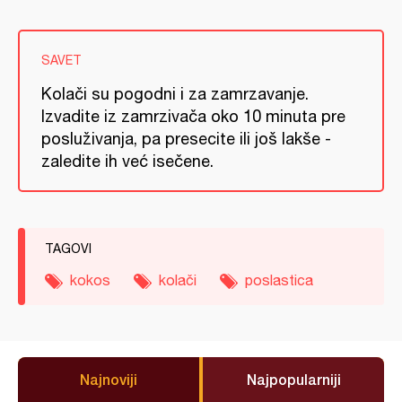
SAVET
Kolači su pogodni i za zamrzavanje.
Izvadite iz zamrzivača oko 10 minuta pre
posluživanja, pa presecite ili još lakše -
zaledite ih već isečene.
TAGOVI
kokos
kolači
poslastica
Najnoviji
Najpopularniji