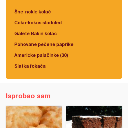
Šne-nokle kolač
Čoko-kokos sladoled
Galete Bakin kolač
Pohovane pečene paprike
Americke palačinke (30)
Slatka fokača
Isprobao sam