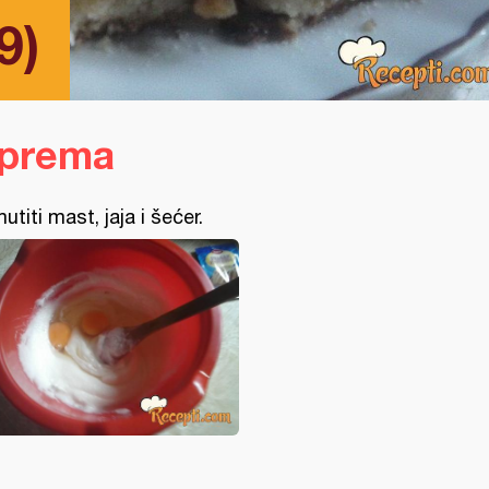
9)
iprema
utiti mast, jaja i šećer.