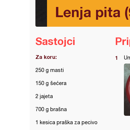
Lenja pita (
Sastojci
Pr
Za koru:
Um
250 g masti
150 g šećera
2 jajeta
700 g brašna
1 kesica praška za pecivo