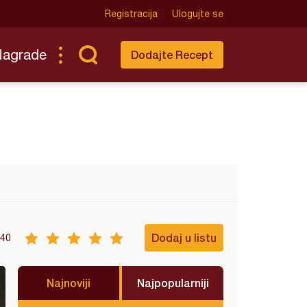
Registracija
Ulogujte se
Nagrade
Dodajte Recept
Dodaj u listu
40
Najnoviji
Najpopularniji