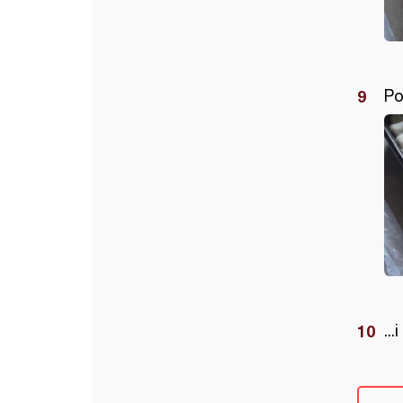
Po
..