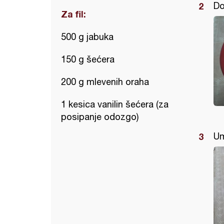
Do
Za fil:
500 g jabuka
150 g šećera
200 g mlevenih oraha
1 kesica vanilin šećera (za
posipanje odozgo)
Um