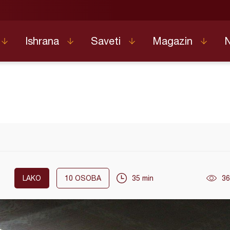
Ishrana
Saveti
Magazin
LAKO
10
OSOBA
35 min
36