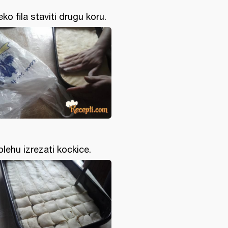
eko fila staviti drugu koru.
plehu izrezati kockice.