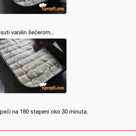
suti vanilin šećerom...
.i peći na 180 stepeni oko 30 minuta.