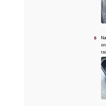
Na
or
ra