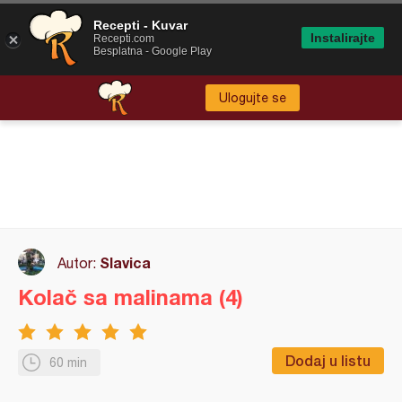
Recepti - Kuvar
Instalirajte
Recepti.com
Besplatna - Google Play
Ulogujte se
Slavica
Autor:
Kolač sa malinama (4)
Dodaj u listu
60 min