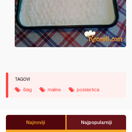
TAGOVI
šlag
maline
poslastica
Najnoviji
Najpopularniji