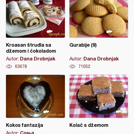
Kroasan štrudla sa
Gurabije (9)
džemom i čokoladom
Dana Drobnjak
Dana Drobnjak
Autor:
Autor:
63678
71052
Kokos fantazija
Kolač s džemom
Соња
Autor: