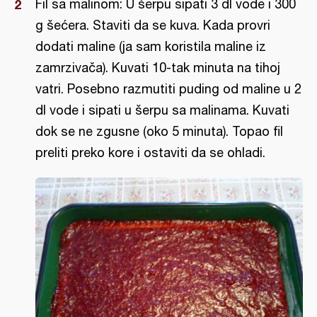
Fil sa malinom: U šerpu sipati 3 dl vode i 300
g šećera. Staviti da se kuva. Kada provri
dodati maline (ja sam koristila maline iz
zamrzivača). Kuvati 10-tak minuta na tihoj
vatri. Posebno razmutiti puding od maline u 2
dl vode i sipati u šerpu sa malinama. Kuvati
dok se ne zgusne (oko 5 minuta). Topao fil
preliti preko kore i ostaviti da se ohladi.