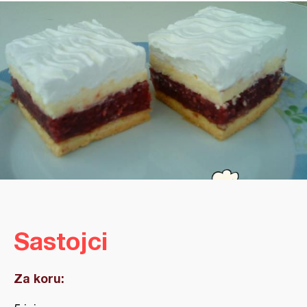
Sastojci
Za koru: