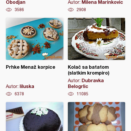
Obodjan
Milena Marinkovic
Autor:
3586
2908
Prhke Menaž korpice
Kolač sa batatom
(slatkim krompiro)
Dubravka
Autor:
liluska
Belogrlic
Autor:
6378
11085