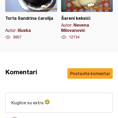
Torta Sandrina čarolija
Šareni keksići
Nevena
Autor:
liluska
Milovanović
Autor:
9807
12134
Komentari
Postavite komentar
Kuglice su extra