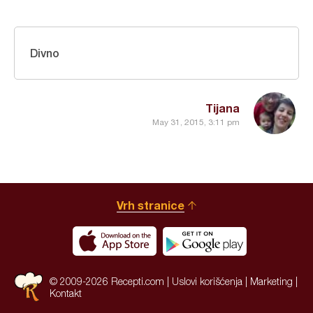
Divno
Tijana
May 31, 2015, 3:11 pm
Vrh stranice
© 2009-2026 Recepti.com |
Uslovi korišćenja
|
Marketing
|
Kontakt