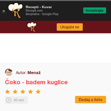
Recepti - Kuvar
Instalirajte
Recepti.com
Besplatna - Google Play
Ulogujte se
Menaž
Autor:
Čoko - badem kuglice
Dodaj u listu
40 min