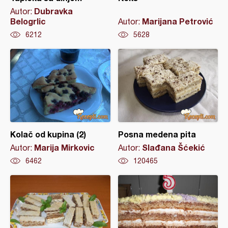
Dubravka
Autor:
Belogrlic
Marijana Petrović
Autor:
6212
5628
Kolač od kupina (2)
Posna medena pita
Marija Mirkovic
Slađana Šćekić
Autor:
Autor:
6462
120465