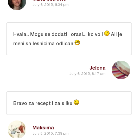
July 6, 2015, 9:34 pm
Hvala.. Mogu se dodati i orasi... ko voli
Ali je
meni sa lesnicima odlican
Jelena
July 6, 2015, 8:17 am
Bravo za recept i za sliku
Maksima
July 5, 2015, 7:39 pm