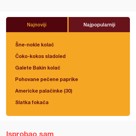
Najnoviji
Najpopularniji
Šne-nokle kolač
Čoko-kokos sladoled
Galete Bakin kolač
Pohovane pečene paprike
Americke palačinke (30)
Slatka fokača
Isprobao sam