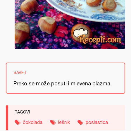
SAVET
Preko se može posuti i mlevena plazma.
TAGOVI
čokolada
lešnik
poslastica