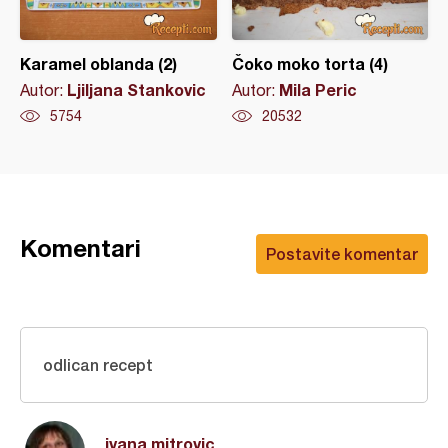
Karamel oblanda (2)
Čoko moko torta (4)
Ljiljana Stankovic
Mila Peric
Autor:
Autor:
5754
20532
Komentari
Postavite komentar
odlican recept
ivana mitrovic