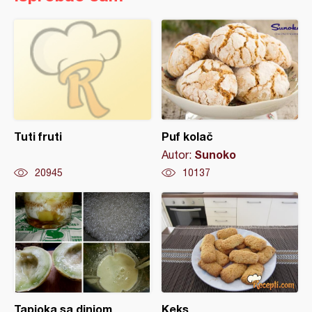
Tuti fruti
Puf kolač
Sunoko
Autor:
20945
10137
Tapioka sa dinjom
Keks