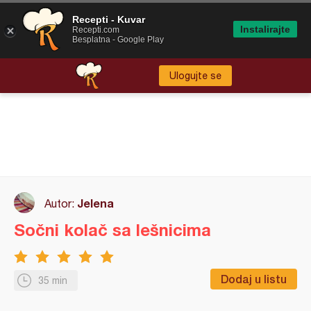
Recepti - Kuvar
Instalirajte
Recepti.com
Besplatna - Google Play
Ulogujte se
Jelena
Autor:
Sočni kolač sa lešnicima
Dodaj u listu
35 min