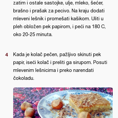
zatim i ostale sastojke, ulje, mleko, šećer,
brašno i prašak za pecivo. Na kraju dodati
mleveni lešnik i promešati kašikom. Uliti u
pleh obložen pek papirom, i peći na 180 C,
oko 20-25 minuta.
Kada je kolač pečen, pažljivo skinuti pek
papir, iseći kolač i preliti ga sirupom. Posuti
mlevenim lešnicima i preko narendati
čokoladu.