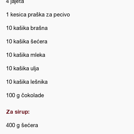
4 jajeta
1 kesica praška za pecivo
10 kašika brašna
10 kašika šećera
10 kašika mleka
10 kašika ulja
10 kašika lešnika
100 g čokolade
Za sirup:
400 g šećera