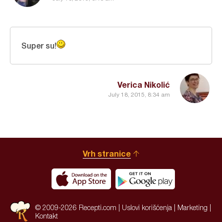
Super su!
Verica Nikolić
July 18, 2015, 8:34 am
Vrh stranice
© 2009-2026 Recepti.com |
Uslovi korišćenja
|
Marketing
|
Kontakt