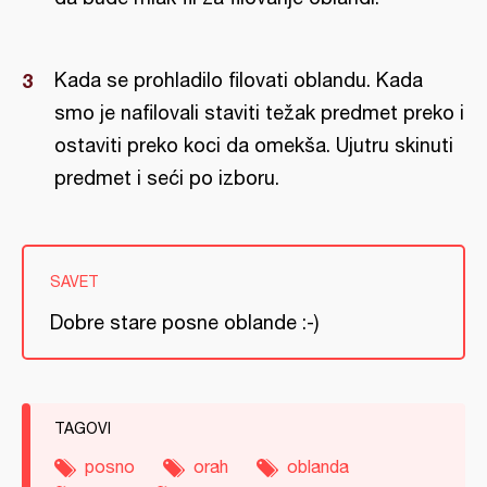
Kada se prohladilo filovati oblandu. Kada
smo je nafilovali staviti težak predmet preko i
ostaviti preko koci da omekša. Ujutru skinuti
predmet i seći po izboru.
SAVET
Dobre stare posne oblande :-)
TAGOVI
posno
orah
oblanda