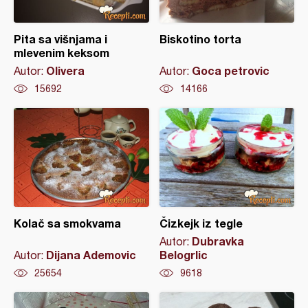
Pita sa višnjama i
Biskotino torta
mlevenim keksom
Olivera
Goca petrovic
Autor:
Autor:
15692
14166
Kolač sa smokvama
Čizkejk iz tegle
Dubravka
Autor:
Dijana Ademovic
Belogrlic
Autor:
25654
9618