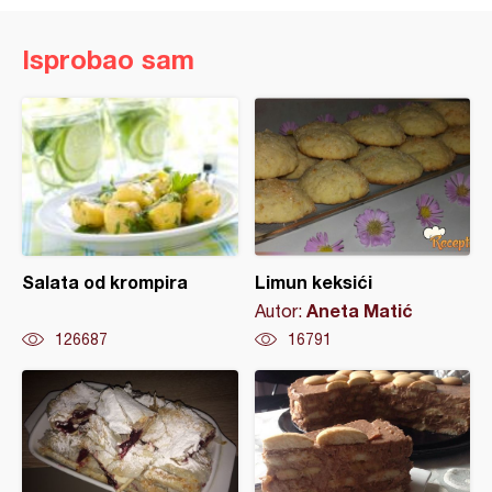
Isprobao sam
Salata od krompira
Limun keksići
Aneta Matić
Autor:
126687
16791