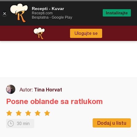
Recepti - Kuvar
Instalirajte
Recepti.com
Besplatna - Google Play
Ulogujte se
Tina Horvat
Autor:
Posne oblande sa ratlukom
Dodaj u listu
30 min