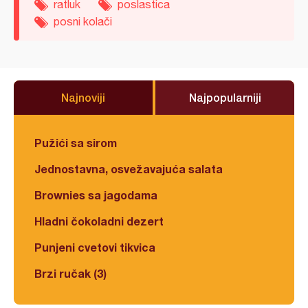
ratluk
poslastica
posni kolači
Najnoviji
Najpopularniji
Pužići sa sirom
Jednostavna, osvežavajuća salata
Brownies sa jagodama
Hladni čokoladni dezert
Punjeni cvetovi tikvica
Brzi ručak (3)