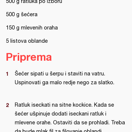
500 g ratluka po izboru
500 g šećera
150 g mlevenih oraha
5 listova oblande
Priprema
Šećer sipati u šerpu i staviti na vatru.
Uspinovati ga malo redje nego za slatko.
Ratluk iseckati na sitne kockice. Kada se
šećer ušpinuje dodati iseckani ratluk i
mlevene orahe. Ostaviti da se prohladi. Treba
da bude mlak fil za filovanje oblandi.