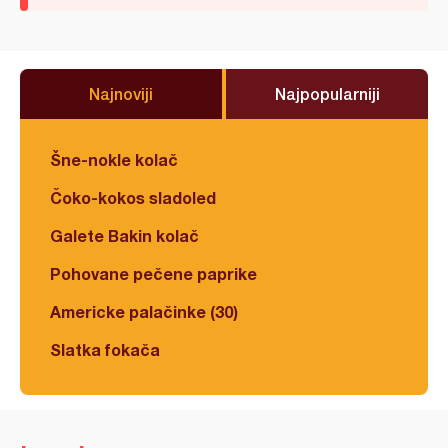
Najnoviji
Najpopularniji
Šne-nokle kolač
Čoko-kokos sladoled
Galete Bakin kolač
Pohovane pečene paprike
Americke palačinke (30)
Slatka fokača