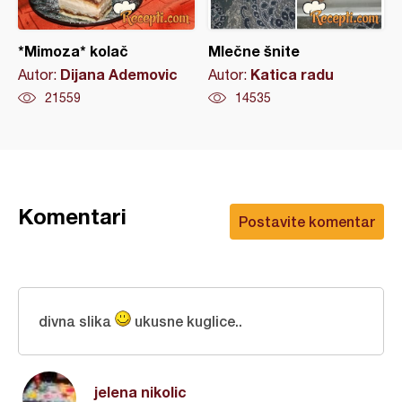
*Mimoza* kolač
Mlečne šnite
Dijana Ademovic
Katica radu
Autor:
Autor:
21559
14535
Komentari
Postavite komentar
divna slika
ukusne kuglice..
jelena nikolic