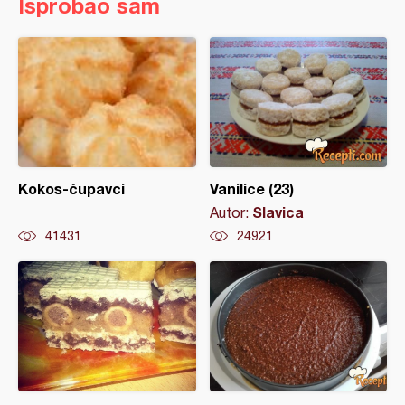
Isprobao sam
Kokos-čupavci
Vanilice (23)
Slavica
Autor:
41431
24921