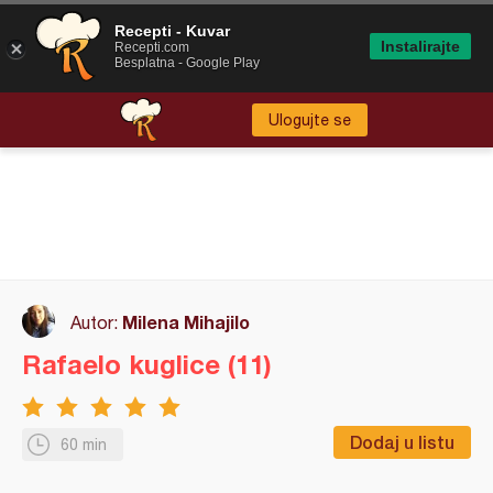
Recepti - Kuvar
Instalirajte
Recepti.com
Besplatna - Google Play
Ulogujte se
Milena Mihajilo
Autor:
Rafaelo kuglice (11)
Dodaj u listu
60 min