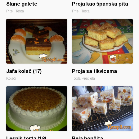
Slane galete
Proja kao španska pita
Pite i Testa
Pite i Testa
Jafa kolač (17)
Proja sa tikvicama
Kolači
Topla Predjela
Lesnik torta (18)
Bela bonžita