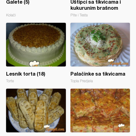
Galete (5)
Uštipci sa tikvicama i
kukurunim brašnom
Kolači
Pite i Testa
Lesnik torta (18)
Palačinke sa tikvicama
Torte
Topla Predjela