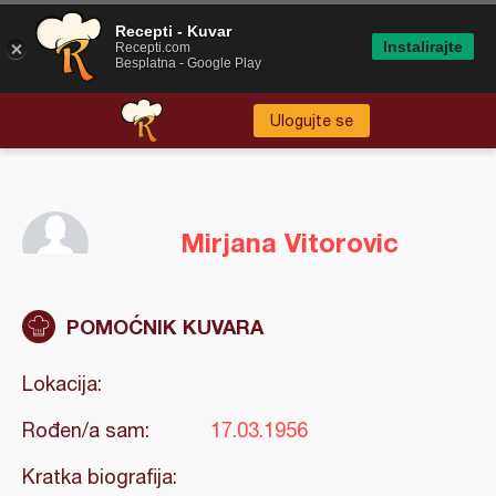
Recepti - Kuvar
Instalirajte
Recepti.com
Besplatna - Google Play
Ulogujte se
Mirjana Vitorovic
POMOĆNIK KUVARA
Lokacija:
Rođen/a sam:
17.03.1956
Kratka biografija: