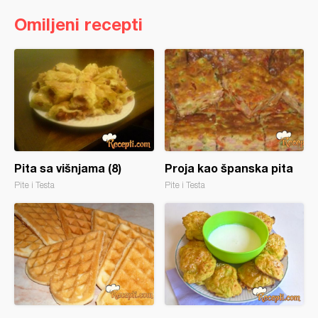
Omiljeni recepti
Pita sa višnjama (8)
Proja kao španska pita
Pite i Testa
Pite i Testa