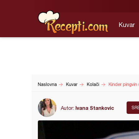
Kuvar
Naslovna
Kuvar
Kolači
Kinder pingvin 
Ivana Stankovic
Autor:
SR