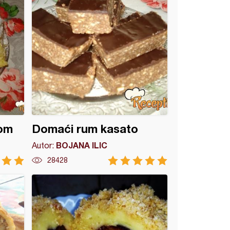
mom
Domaći rum kasato
BOJANA ILIC
Autor:
28428