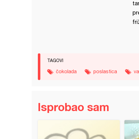
ta
pr
fri
TAGOVI
čokolada
poslastica
va
Isprobao sam
i rum kasato