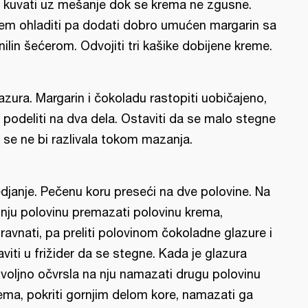
 kuvati uz mešanje dok se krema ne zgusne.
em ohladiti pa dodati dobro umućen margarin sa
nilin šećerom. Odvojiti tri kašike dobijene kreme.
azura. Margarin i čokoladu rastopiti uobičajeno,
 podeliti na dva dela. Ostaviti da se malo stegne
 se ne bi razlivala tokom mazanja.
djanje. Pečenu koru preseći na dve polovine. Na
nju polovinu premazati polovinu krema,
ravnati, pa preliti polovinom čokoladne glazure i
aviti u frižider da se stegne. Kada je glazura
voljno očvrsla na nju namazati drugu polovinu
ema, pokriti gornjim delom kore, namazati ga