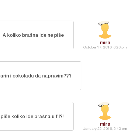
A koliko brašna ide,ne piše
mira
October 17, 2016, 6:26 pm
rin i cokoladu da napravim???
piše koliko ide brašna u fil?!
mira
January 22, 2016, 2:40 pm