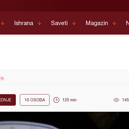
Ishrana
Saveti
Magazin
(4)
EDNJE
10
OSOBA
120 min
145