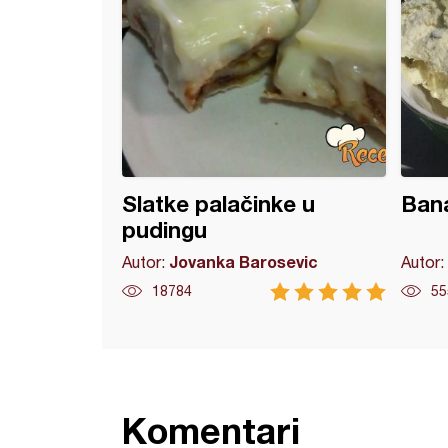
Slatke palačinke u
Bana
pudingu
Jovanka Barosevic
Autor:
Autor:
18784
55
Komentari