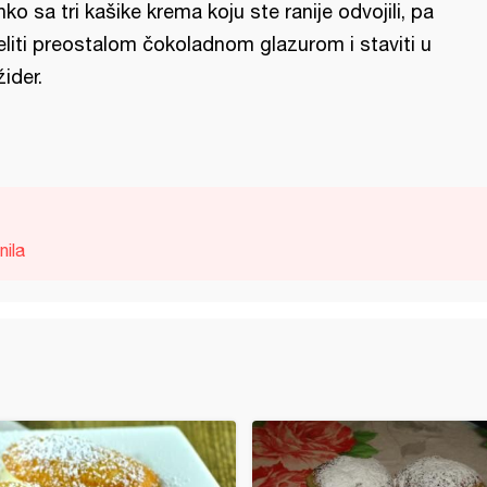
nko sa tri kašike krema koju ste ranije odvojili, pa
eliti preostalom čokoladnom glazurom i staviti u
žider.
nila