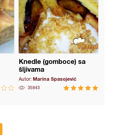
Knedle (gomboce) sa
šljivama
Marina Spasojević
Autor:
35943