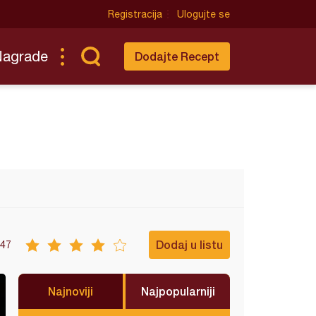
Registracija
Ulogujte se
Nagrade
Dodajte Recept
Dodaj u listu
47
Najnoviji
Najpopularniji