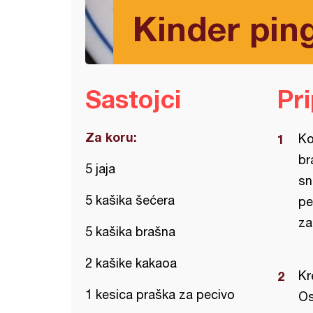
Kinder ping
Sastojci
Pr
Za koru:
Ko
br
5 jaja
sn
5 kašika šećera
pe
za
5 kašika brašna
2 kašike kakaoa
Kr
1 kesica praška za pecivo
Os