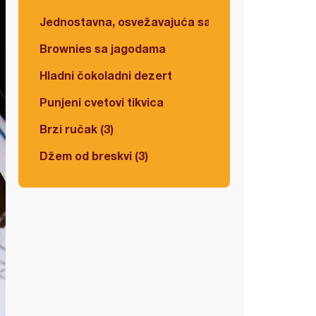
Jednostavna, osvežavajuća salata
Brownies sa jagodama
Hladni čokoladni dezert
Punjeni cvetovi tikvica
Brzi ručak (3)
Džem od breskvi (3)