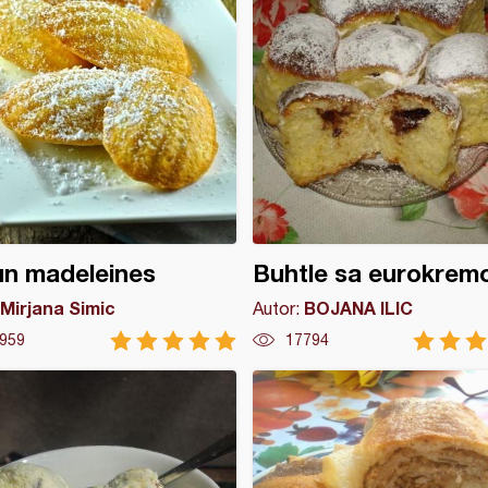
un madeleines
Buhtle sa eurokre
Mirjana Simic
BOJANA ILIC
Autor:
959
17794