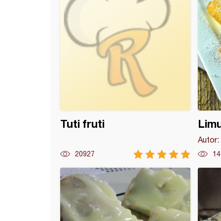
Tuti fruti
Lim
Autor:
20927
14
e (gomboce) sa šljivama