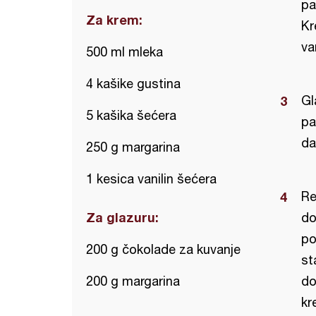
pa
Za krem:
Kr
va
500 ml mleka
4 kašike gustina
Gl
5 kašika šećera
pa
da
250 g margarina
1 kesica vanilin šećera
Re
Za glazuru:
do
po
200 g čokolade za kuvanje
st
200 g margarina
do
kr