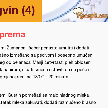
vin (4)
iprema
ra. Žumanca i šećer penasto umutiti i dodati
ašno izmešano sa pecivom i posebno umućen
eg od belanaca. Manji četvrtasti pleh obložen
k papirom, sipati smesu i staviti da se peče u
grejanoj rerni na 180 C - 20 minuta.
em. Gustin pomešati sa malo hladnog mleka.
tatak mleka zakuvati, dodati razmućeno brašno