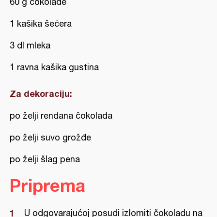
60 g čokolade
1 kašika šećera
3 dl mleka
1 ravna kašika gustina
Za dekoraciju:
po želji rendana čokolada
po želji suvo grožđe
po želji šlag pena
Priprema
U odgovarajućoj posudi izlomiti čokoladu na