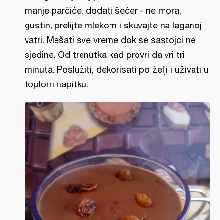
manje parčiće, dodati šećer - ne mora,
gustin, prelijte mlekom i skuvajte na laganoj
vatri. Mešati sve vreme dok se sastojci ne
sjedine. Od trenutka kad provri da vri tri
minuta. Poslužiti, dekorisati po želji i uživati u
toplom napitku.