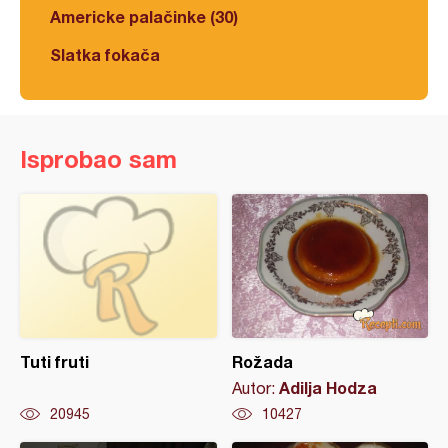
Americke palačinke (30)
Slatka fokača
Isprobao sam
Tuti fruti
Rožada
Adilja Hodza
Autor:
20945
10427