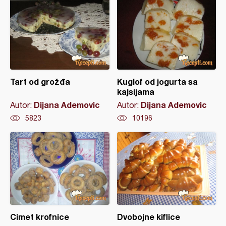
Tart od grožđa
Kuglof od jogurta sa
kajsijama
Dijana Ademovic
Dijana Ademovic
Autor:
Autor:
5823
10196
Cimet krofnice
Dvobojne kiflice