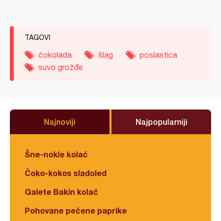
TAGOVI
čokolada
šlag
poslastica
suvo grožđe
Najnoviji
Najpopularniji
Šne-nokle kolač
Čoko-kokos sladoled
Galete Bakin kolač
Pohovane pečene paprike