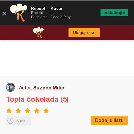
Recepti - Kuvar
Instalirajte
Recepti.com
Besplatna - Google Play
Ulogujte se
Suzana Mitic
Autor:
Topla čokolada (5)
Dodaj u listu
5 min