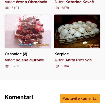
Vesna Obradovic
Katarina Kovač
Autor:
Autor:
5101
6379
Orasnice (3)
Korpice
bojana djurovic
Anita Petrovic
Autor:
Autor:
6263
21347
Komentari
Postavite komentar