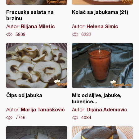
Fracuska salata na
Kolač sa jabukama (21)
brzinu
Biljana Miletic
Helena Simic
Autor:
Autor:
5809
6232
Čips od jabuka
Mix od šljive, jabuke,
lubenice...
Marija Tanasković
Dijana Ademovic
Autor:
Autor:
7746
4084