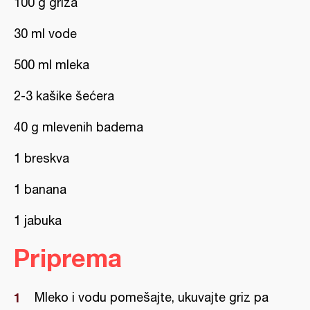
100 g griza
30 ml vode
500 ml mleka
2-3 kašike šećera
40 g mlevenih badema
1 breskva
1 banana
1 jabuka
Priprema
Mleko i vodu pomešajte, ukuvajte griz pa