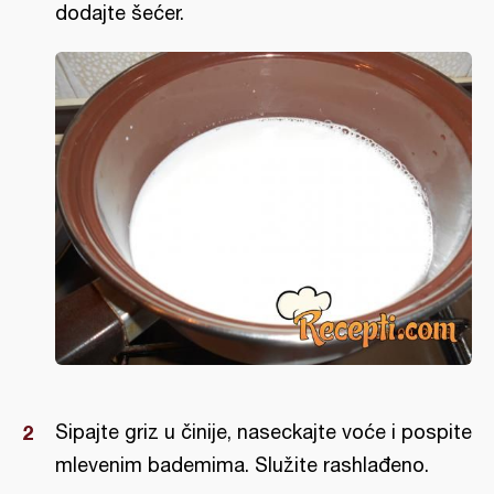
dodajte šećer.
Sipajte griz u činije, naseckajte voće i pospite
mlevenim bademima. Služite rashlađeno.