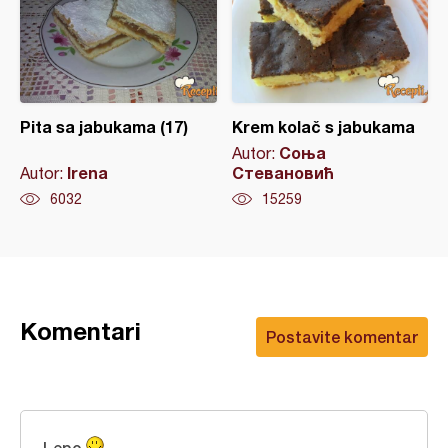
Pita sa jabukama (17)
Krem kolač s jabukama
Соња
Autor:
Irena
Стевановић
Autor:
6032
15259
Komentari
Postavite komentar
Lepo