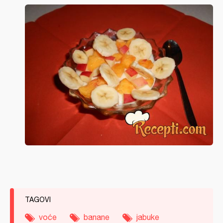
TAGOVI
voće
banane
jabuke