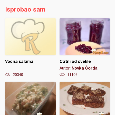
Isprobao sam
Voćna salama
Čatni od cvekle
Novka Ćorda
Autor:
20340
11106