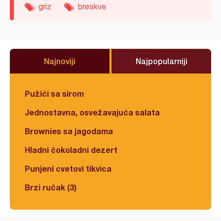
griz
breskve
Najnoviji
Najpopularniji
Pužići sa sirom
Jednostavna, osvežavajuća salata
Brownies sa jagodama
Hladni čokoladni dezert
Punjeni cvetovi tikvica
Brzi ručak (3)