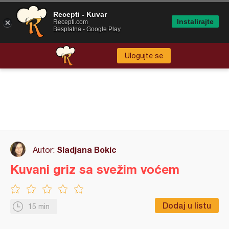
Recepti - Kuvar
Instalirajte
Recepti.com
Besplatna - Google Play
Ulogujte se
Sladjana Bokic
Autor:
Kuvani griz sa svežim voćem
Dodaj u listu
15 min