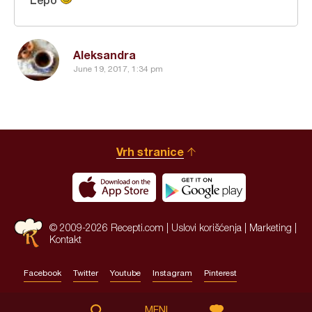
Aleksandra
June 19, 2017, 1:34 pm
Vrh stranice
© 2009-2026 Recepti.com |
Uslovi korišćenja
|
Marketing
|
Kontakt
Facebook
Twitter
Youtube
Instagram
Pinterest
Site by:
HALO