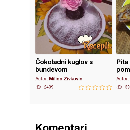
Čokoladni kuglov s
Pita
bundevom
pom
Milica Zivkovic
Autor:
Autor:
2409
39
Komentari