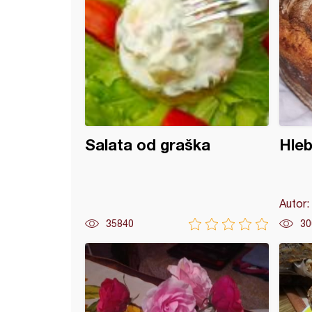
Salata od graška
Hle
Autor:
35840
30
 kocke sa bundevom