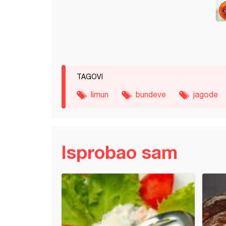
TAGOVI
limun
bundeve
jagode
Isprobao sam
 sa bundevom i bulgurom