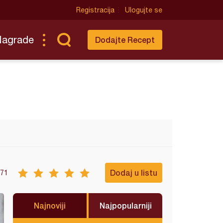
Registracija
Ulogujte se
Nagrade
Dodajte Recept
Dodaj u listu
71
Najnoviji
Najpopularniji