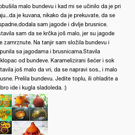
obušila malo bundevu i kad mi se učinilo da je pri
aju...da je kuvana, nikako da je prekuvate, da se
spadne,dodala sam jagode i divlje brusnice.
tavila sam da se krčka još malo, jer su jagode
le zamrznute. Na tanjir sam složila bundevu i
punila sa jagodama i brusnicama.Stavila
klopac od bundeve. Karamelizirani šećer i sok
tavila još malo da vri, da se napravi sos., i malo
usne. Prelila bundevu. Jedite toplu, ili ohladite a
bro ide i kugla sladoleda. :)