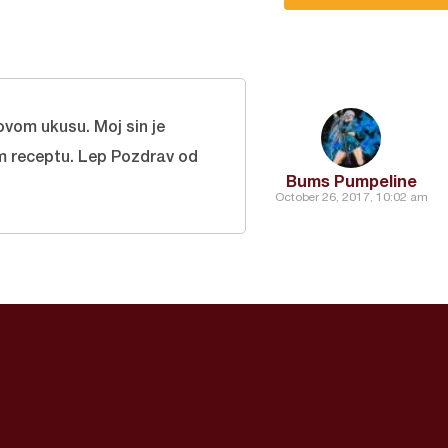
ovom ukusu. Moj sin je
m receptu. Lep Pozdrav od
Bums Pumpeline
October 26, 2017, 10:02 am