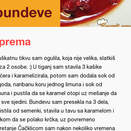
bundeve
iprema
škatnu tikvu sam ogulila, koja nije velika, slatkiš
 za 2 osobe. :) U tiganj sam stavila 3 kašike
ćera i karamelizirala, potom sam dodala sok od
goda, naribanu koru jednog limuna i sok od
muna i pustila da se karamel otopi uz mešanje da
 sve sjedini. Bundevu sam presekla na 3 dela,
istila od semenki, stavila u tavu sa karamelom i
kom da se polako krčka, uz povremeno
retanje Čačklicom sam nakon nekoliko vremena