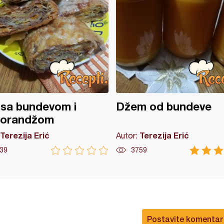
 sa bundevom i
Džem od bundeve
orandžom
Terezija Erić
Terezija Erić
Autor:
39
3759
Postavite komentar