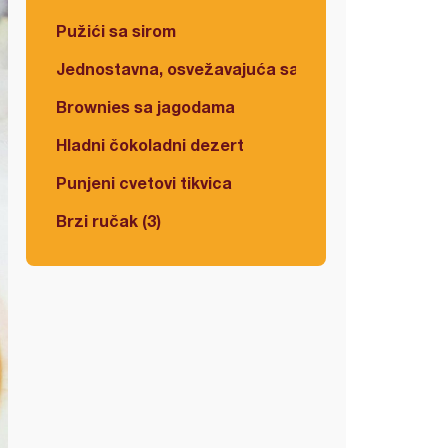
Pužići sa sirom
Jednostavna, osvežavajuća salata
Brownies sa jagodama
Hladni čokoladni dezert
Punjeni cvetovi tikvica
Brzi ručak (3)