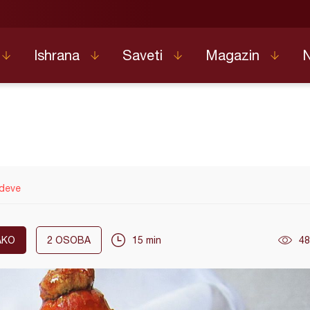
Ishrana
Saveti
Magazin
deve
AKO
2
OSOBA
15 min
48