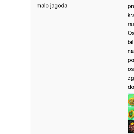
malo jagoda
pr
kr
ra
Os
bi
na
po
os
zg
do