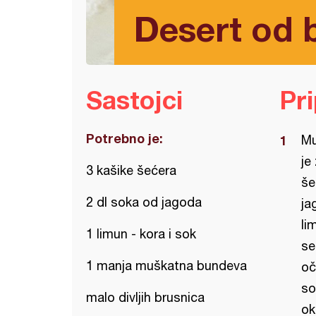
Desert od 
Sastojci
Pr
Potrebno je:
Mu
je
3 kašike šećera
še
2 dl soka od jagoda
ja
li
1 limun - kora i sok
se
1 manja muškatna bundeva
oč
so
malo divljih brusnica
ok