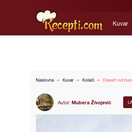
Kuvar
Naslovna
Kuvar
Kolači
Desert od bun
Mubera Živojević
Autor:
L