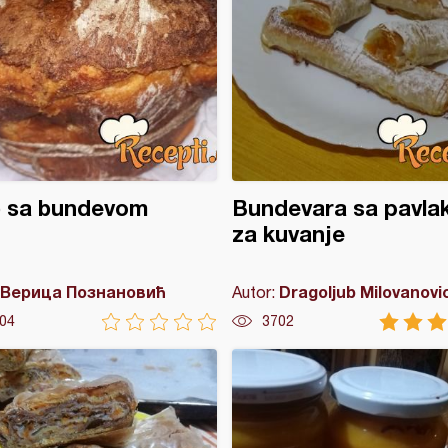
b sa bundevom
Bundevara sa pavl
za kuvanje
Верица Познановић
Dragoljub Milovanovi
Autor:
04
3702