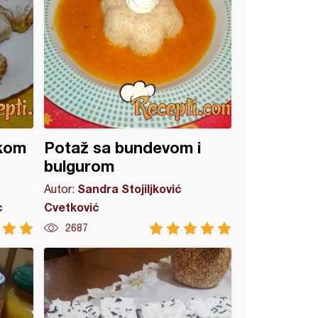
akom
Potaž sa bundevom i
bulgurom
Sandra Stojiljković
Autor:
c
Cvetković
2687