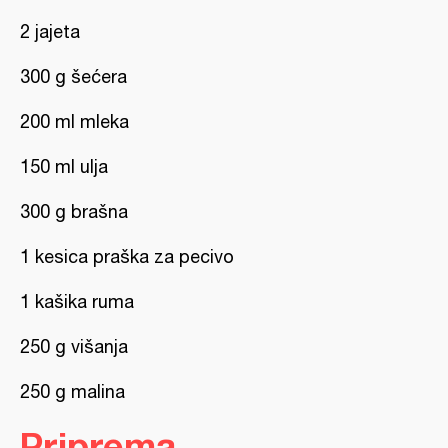
2 jajeta
300 g šećera
200 ml mleka
150 ml ulja
300 g brašna
1 kesica praška za pecivo
1 kašika ruma
250 g višanja
250 g malina
Priprema