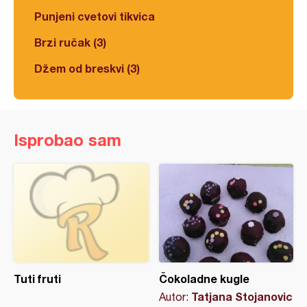
Punjeni cvetovi tikvica
Brzi ručak (3)
Džem od breskvi (3)
Isprobao sam
Tuti fruti
Čokoladne kugle
Tatjana Stojanovic
Autor: