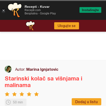
Recepti - Kuvar
Instalirajte
Recepti.com
Besplatna - Google Play
Ulogujte se
Marina Ignjatovic
Autor:
Starinski kolač sa višnjama i
malinama
Dodaj u listu
50 min