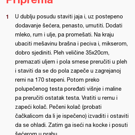
U dublju posudu staviti jaja i, uz postepeno
dodavanje šećera, penasto, umutiti. Dodati
mleko, rum i ulje, pa promešati. Na kraju
ubaciti mešavinu brašna i peciva i, mikserom,
dobro sjediniti. Pleh veličine 35x20cm,
premazati uljem i pola smese preručiti u pleh
i staviti da se do pola zapeče u zagrejanoj
rerni na 170 stepeni. Potom preko
polupečenog testa poređati višnje i maline
pa preručiti ostatak testa. Vratiti u rernu i
zapeći kolač. Pečeni kolač (probati
čačkalicom da li je ispečeno) izvaditi i ostaviti
da se ohladi. Zatim ga iseći na kocke i posuti
šećerom u prahu.