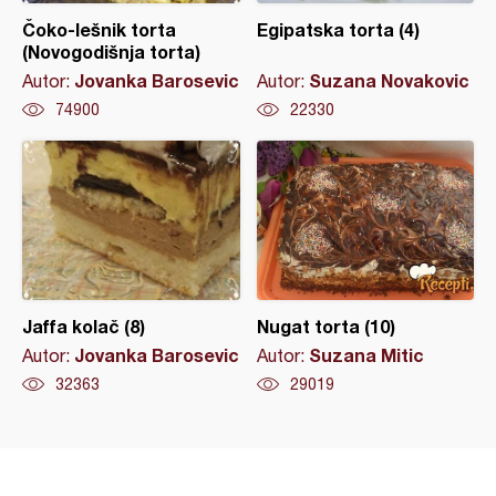
Čoko-lešnik torta
Egipatska torta (4)
(Novogodišnja torta)
Jovanka Barosevic
Suzana Novakovic
Autor:
Autor:
74900
22330
Jaffa kolač (8)
Nugat torta (10)
Jovanka Barosevic
Suzana Mitic
Autor:
Autor:
32363
29019