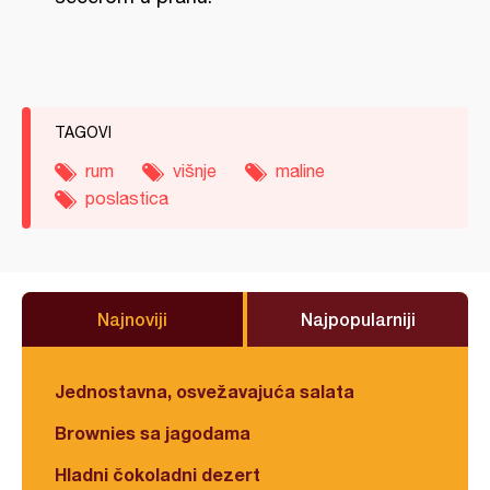
TAGOVI
rum
višnje
maline
poslastica
Najnoviji
Najpopularniji
Jednostavna, osvežavajuća salata
Brownies sa jagodama
Hladni čokoladni dezert