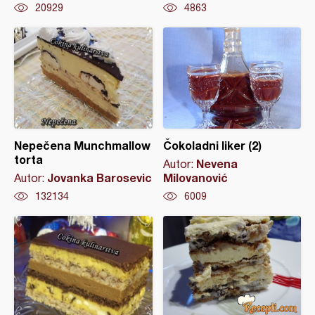
20929
4863
Nepečena Munchmallow
Čokoladni liker (2)
torta
Nevena
Autor:
Jovanka Barosevic
Milovanović
Autor:
132134
6009