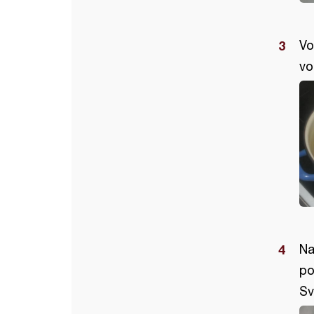
Vo
vo
Na
po
Sv