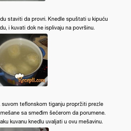
du staviti da provri. Knedle spuštati u kipuću
du, i kuvati dok ne isplivaju na površinu.
 suvom teflonskom tiganju propržiti prezle
mešane sa smeđim šećerom da porumene.
aku kuvanu knedlu uvaljati u ovu mešavinu.