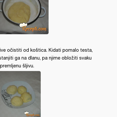
jive očistiti od koštica. Kidati pomalo testa,
stanjiti ga na dlanu, pa njime obložiti svaku
ipremljenu šljivu.