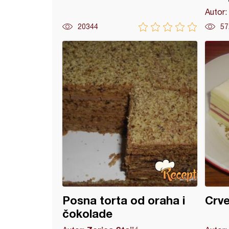
Autor:
20344
57
 sa višnjama i čokoladom
Posna torta od oraha i
Crve
čokolade