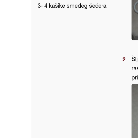
3- 4 kašike smeđeg šećera.
Šl
ra
pr