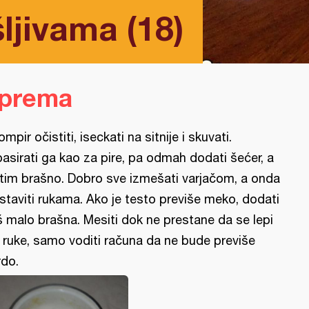
ljivama (18)
iprema
ompir očistiti, iseckati na sitnije i skuvati.
pasirati ga kao za pire, pa odmah dodati šećer, a
tim brašno. Dobro sve izmešati varjačom, a onda
staviti rukama. Ako je testo previše meko, dodati
š malo brašna. Mesiti dok ne prestane da se lepi
 ruke, samo voditi računa da ne bude previše
rdo.