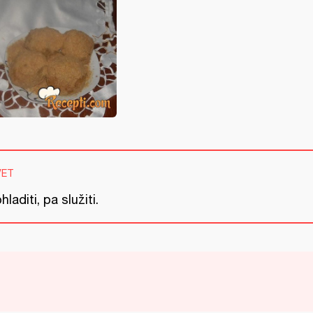
VET
hladiti, pa služiti.