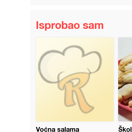
Isprobao sam
k
Voćna salama
Škol