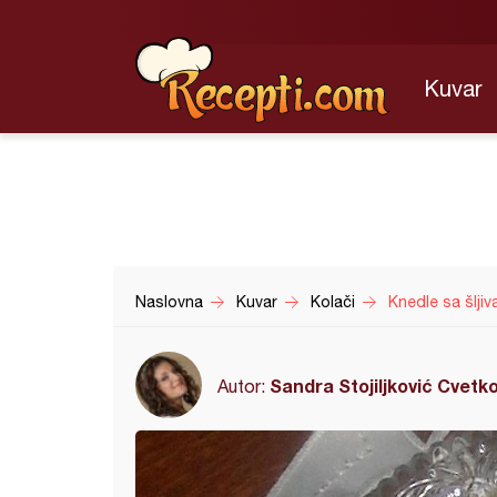
Kuvar
Naslovna
Kuvar
Kolači
Knedle sa šljiv
Sandra Stojiljković Cvetk
Autor: