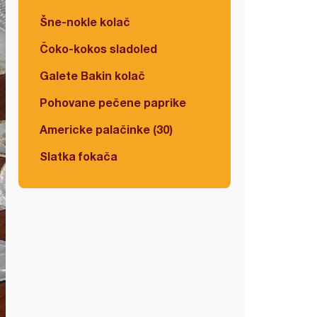
Šne-nokle kolač
Čoko-kokos sladoled
Galete Bakin kolač
Pohovane pečene paprike
Americke palačinke (30)
Slatka fokača