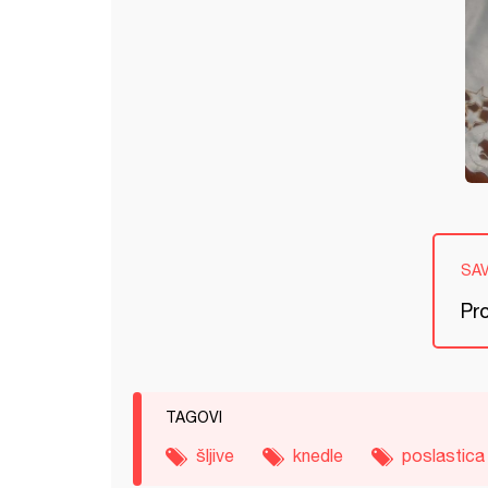
SA
Pro
TAGOVI
šljive
knedle
poslastica