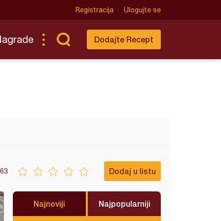
Registracija
Ulogujte se
Nagrade
Dodajte Recept
Dodaj u listu
63
Najnoviji
Najpopularniji