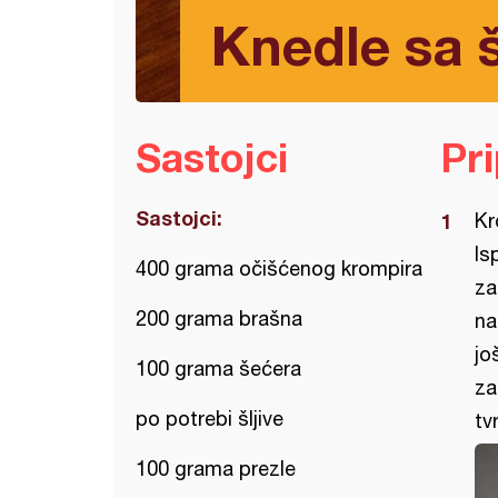
Knedle sa š
Sastojci
Pr
Sastojci:
Kr
Is
400 grama očišćenog krompira
za
200 grama brašna
na
jo
100 grama šećera
za
po potrebi šljive
tv
100 grama prezle