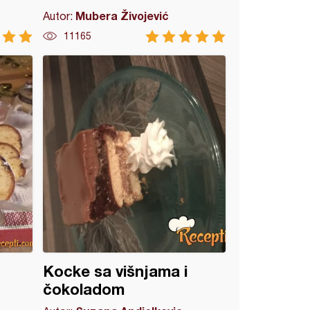
Mubera Živojević
Autor:
11165
Kocke sa višnjama i
čokoladom