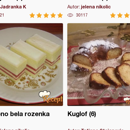
Jadranka K
jelena nikolic
Autor:
21
30117
no bela rozenka
Kuglof (6)