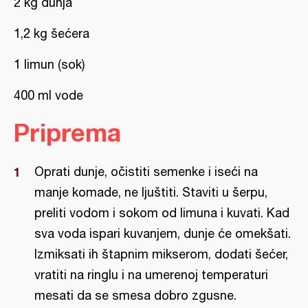
2 kg dunja
1,2 kg šećera
1 limun (sok)
400 ml vode
Priprema
Oprati dunje, očistiti semenke i iseći na
manje komade, ne ljuštiti. Staviti u šerpu,
preliti vodom i sokom od limuna i kuvati. Kad
sva voda ispari kuvanjem, dunje će omekšati.
Izmiksati ih štapnim mikserom, dodati šećer,
vratiti na ringlu i na umerenoj temperaturi
mesati da se smesa dobro zgusne.