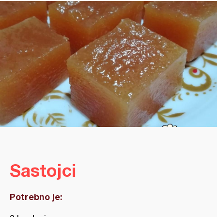
Sastojci
Potrebno je: