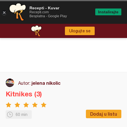
Recepti - Kuvar
Instalirajte
Recepti.com
Besplatna - Google Play
Ulogujte se
jelena nikolic
Autor:
Kitnikes (3)
Dodaj u listu
60 min