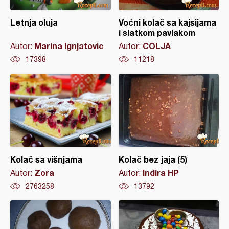
Letnja oluja
Voćni kolač sa kajsijama
i slatkom pavlakom
Marina Ignjatovic
COLJA
Autor:
Autor:
17398
11218
Kolač sa višnjama
Kolač bez jaja (5)
Zora
Indira HP
Autor:
Autor:
2763258
13792