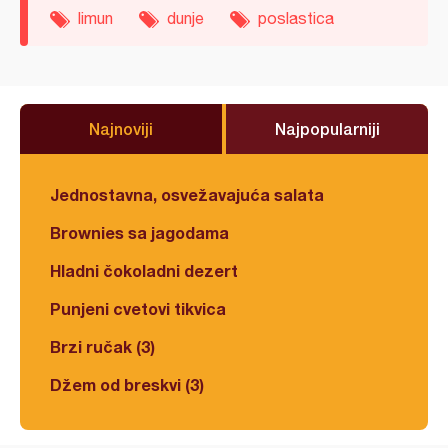
limun
dunje
poslastica
Najnoviji
Najpopularniji
Jednostavna, osvežavajuća salata
Brownies sa jagodama
Hladni čokoladni dezert
Punjeni cvetovi tikvica
Brzi ručak (3)
Džem od breskvi (3)