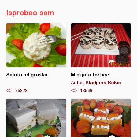
Isprobao sam
Salata od graška
Mini jafa tortice
Sladjana Bokic
Autor:
35828
13569