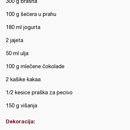
300 g brašna
100 g šećera u prahu
180 ml jogurta
2 jajeta
50 ml ulja
100 g mlečene čokolade
2 kašike kakaa
1/2 kesice praška za pecivo
150 g višanja
Dekoracija: