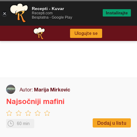
Recepti - Kuvar
Instalirajte
Recepti.com
Besplatna - Google Play
Ulogujte se
Marija Mirkovic
Autor:
Najsočniji mafini
Dodaj u listu
60 min