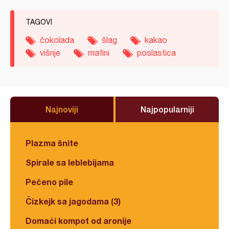
TAGOVI
čokolada
šlag
kakao
višnje
mafini
poslastica
Najnoviji
Najpopularniji
Plazma šnite
Spirale sa leblebijama
Pečeno pile
Čizkejk sa jagodama (3)
Domaći kompot od aronije