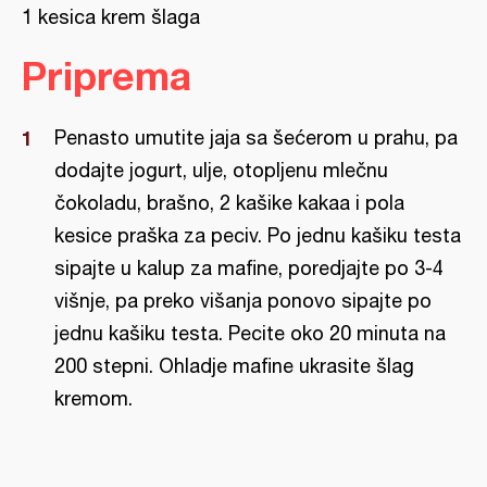
1 kesica krem šlaga
Priprema
Penasto umutite jaja sa šećerom u prahu, pa
dodajte jogurt, ulje, otopljenu mlečnu
čokoladu, brašno, 2 kašike kakaa i pola
kesice praška za peciv. Po jednu kašiku testa
sipajte u kalup za mafine, poredjajte po 3-4
višnje, pa preko višanja ponovo sipajte po
jednu kašiku testa. Pecite oko 20 minuta na
200 stepni. Ohladje mafine ukrasite šlag
kremom.