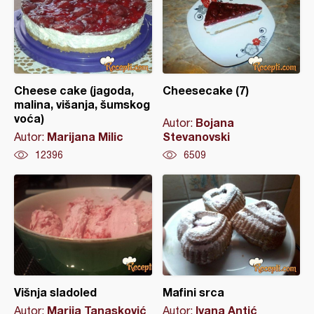
Cheese cake (jagoda,
Cheesecake (7)
malina, višanja, šumskog
voća)
Bojana
Autor:
Marijana Milic
Stevanovski
Autor:
12396
6509
Višnja sladoled
Mafini srca
Marija Tanasković
Ivana Antić
Autor:
Autor: