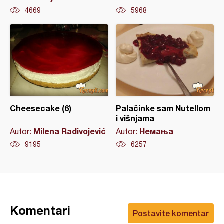
4669
5968
Cheesecake (6)
Palačinke sam Nutellom
i višnjama
Milena Radivojević
Немања
Autor:
Autor:
9195
6257
Komentari
Postavite komentar