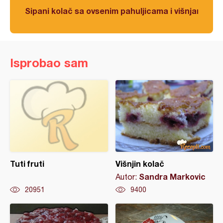
Sipani kolač sa ovsenim pahuljicama i višnjama
Isprobao sam
Tuti fruti
Višnjin kolač
Sandra Markovic
Autor:
20951
9400