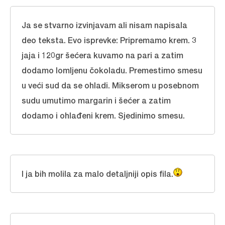
Ja se stvarno izvinjavam ali nisam napisala
deo teksta. Evo isprevke: Pripremamo krem. 3
jaja i 120gr šećera kuvamo na pari a zatim
dodamo lomljenu čokoladu. Premestimo smesu
u veći sud da se ohladi. Mikserom u posebnom
sudu umutimo margarin i šećer a zatim
dodamo i ohlađeni krem. Sjedinimo smesu.
I ja bih molila za malo detaljniji opis fila.