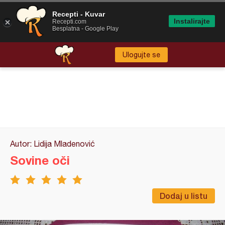
Recepti - Kuvar
Instalirajte
Recepti.com
Besplatna - Google Play
Ulogujte se
Autor: Lidija Mladenović
Sovine oči
Dodaj u listu