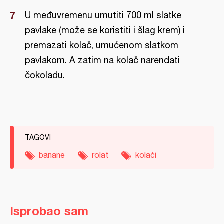
U međuvremenu umutiti 700 ml slatke
pavlake (može se koristiti i šlag krem) i
premazati kolač, umućenom slatkom
pavlakom. A zatim na kolač narendati
čokoladu.
TAGOVI
banane
rolat
kolači
Isprobao sam