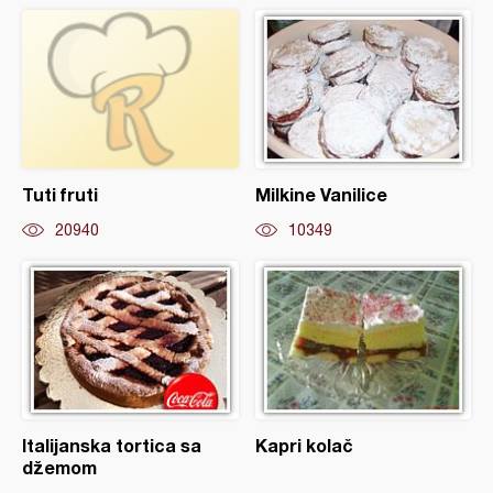
Tuti fruti
Milkine Vanilice
20940
10349
Italijanska tortica sa
Kapri kolač
džemom