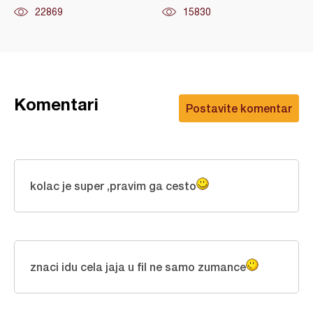
22869
15830
Komentari
Postavite komentar
kolac je super ,pravim ga cesto
znaci idu cela jaja u fil ne samo zumance