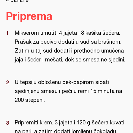
Priprema
Mikserom umutiti 4 jajeta i 8 kašika šećera.
Prašak za pecivo dodati u sud sa brašnom.
Zatim u taj sud dodati i prethodno umućena
jaja i šećer i mešati, dok se smesa ne sjedini.
U tepsiju obloženu pek-papirom sipati
sjedinjenu smesu i peći u rerni 15 minuta na
200 stepeni.
Pripremiti krem. 3 jajeta i 120 g šećera kuvati
na pari, a zatim dodati lomljenu čokoladu.