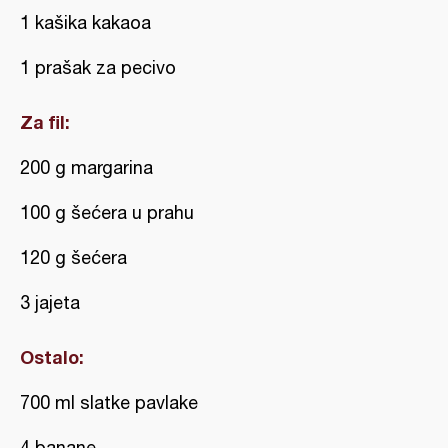
1 kašika kakaoa
1 prašak za pecivo
Za fil:
200 g margarina
100 g šećera u prahu
120 g šećera
3 jajeta
Ostalo:
700 ml slatke pavlake
4 banane