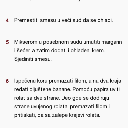
Premestiti smesu u veći sud da se ohladi.
Mikserom u posebnom sudu umutiti margarin
i šećer, a zatim dodati i ohlađeni krem.
Sjediniti smesu.
Ispečenu koru premazati filom, a na dva kraja
ređati oljuštene banane. Pomoću papira uviti
rolat sa dve strane. Deo gde se dodiruju
strane uvujenog rolata, premazati filom i
pritiskati, da sa zalepe krajevi rolata.