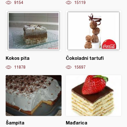
9154
15119
Kokos pita
Čokoladni tartufi
11878
15697
Šampita
Mađarica