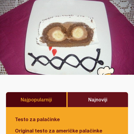
Najpopularniji
Najnoviji
Testo za palačinke
Original testo za američke palačinke