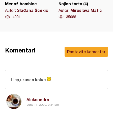
Menaž bombice
Najlon torta (4)
Slađana Šćekić
Miroslava Matić
Autor:
Autor:
4001
35088
Komentari
Postavite komentar
Llep,ukusan kolac
Aleksandra
June 11, 2020, 9:34 pm