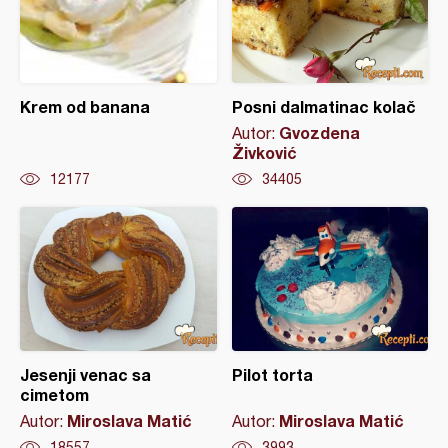
Krem od banana
Posni dalmatinac kolač
Gvozdena
Autor:
Živković
12177
34405
Jesenji venac sa
Pilot torta
cimetom
Miroslava Matić
Miroslava Matić
Autor:
Autor:
18557
3993