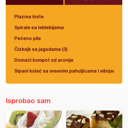
Plazma šnite
Spirale sa leblebijama
Pečeno pile
Čizkejk sa jagodama (3)
Domaći kompot od aronije
Sipani kolač sa ovsenim pahuljicama i višnjama
Isprobao sam