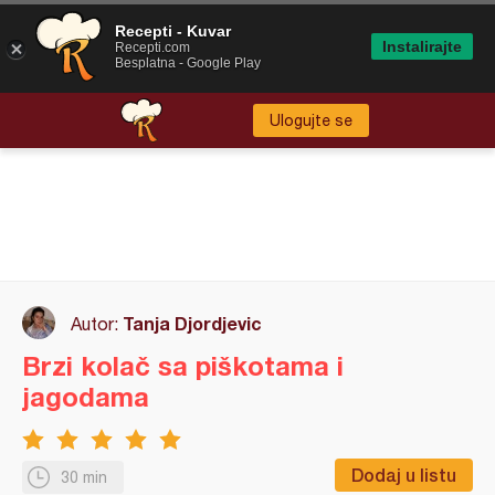
Recepti - Kuvar
Instalirajte
Recepti.com
Besplatna - Google Play
Ulogujte se
Tanja Djordjevic
Autor:
Brzi kolač sa piškotama i
jagodama
Dodaj u listu
30 min