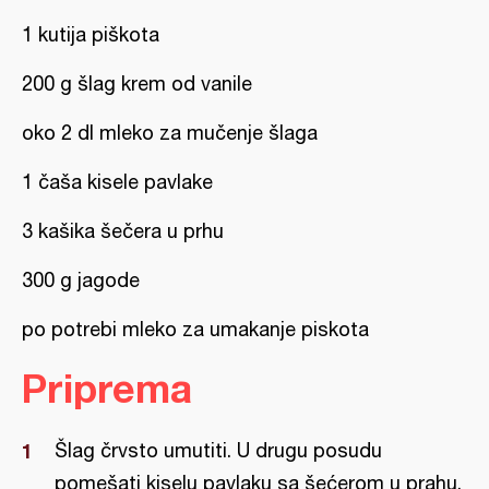
1 kutija piškota
200 g šlag krem od vanile
oko 2 dl mleko za mučenje šlaga
1 čaša kisele pavlake
3 kašika šečera u prhu
300 g jagode
po potrebi mleko za umakanje piskota
Priprema
Šlag črvsto umutiti. U drugu posudu
pomešati kiselu pavlaku sa šećerom u prahu,