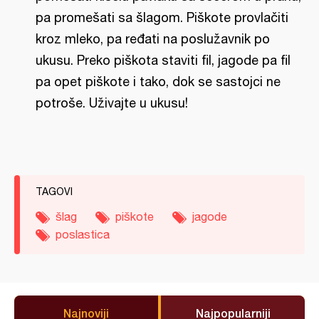
pa promešati sa šlagom. Piškote provlačiti
kroz mleko, pa ređati na poslužavnik po
ukusu. Preko piškota staviti fil, jagode pa fil
pa opet piškote i tako, dok se sastojci ne
potroše. Uživajte u ukusu!
TAGOVI
šlag
piškote
jagode
poslastica
Najnoviji
Najpopularniji