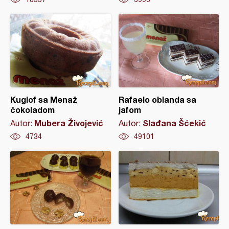
Kuglof sa Menaž
Rafaelo oblanda sa
čokoladom
jafom
Mubera Živojević
Slađana Šćekić
Autor:
Autor:
4734
49101