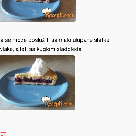
ta se može poslužiti sa malo ulupane slatke
vlake, a leti sa kuglom sladoleda.
VET