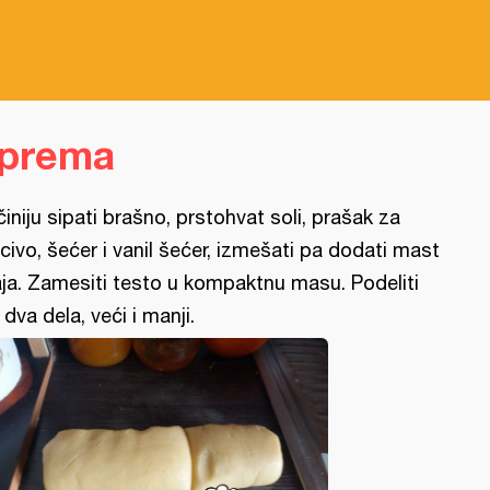
iprema
činiju sipati brašno, prstohvat soli, prašak za
civo, šećer i vanil šećer, izmešati pa dodati mast
jaja. Zamesiti testo u kompaktnu masu. Podeliti
 dva dela, veći i manji.