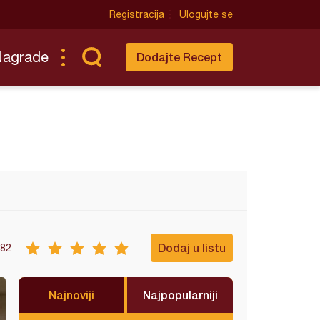
Registracija
Ulogujte se
Nagrade
Dodajte Recept
Dodaj u listu
82
Najnoviji
Najpopularniji