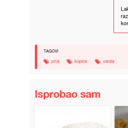
Lak
raz
kor
TAGOVI
pita
kupine
vanila
Isprobao sam
ći