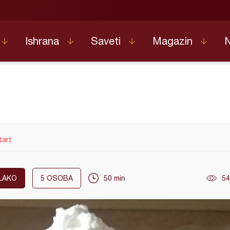
Ishrana
Saveti
Magazin
tart
LAKO
5
OSOBA
50 min
54