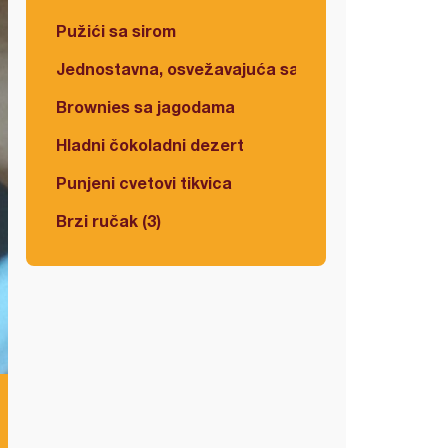
Pužići sa sirom
Jednostavna, osvežavajuća salata
Brownies sa jagodama
Hladni čokoladni dezert
Punjeni cvetovi tikvica
Brzi ručak (3)