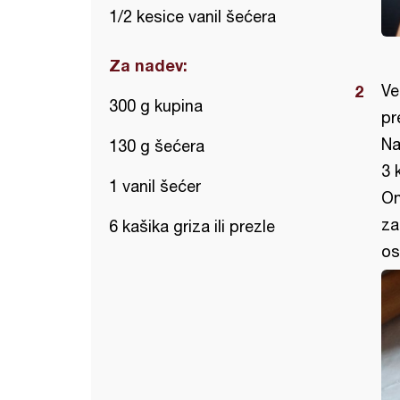
1/2 kesice vanil šećera
Za nadev:
Ve
300 g kupina
pr
Na
130 g šećera
3 
1 vanil šećer
On
za
6 kašika griza ili prezle
os