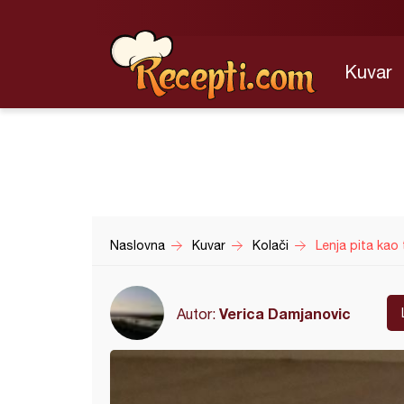
Kuvar
Naslovna
Kuvar
Kolači
Lenja pita kao 
Verica Damjanovic
Autor: