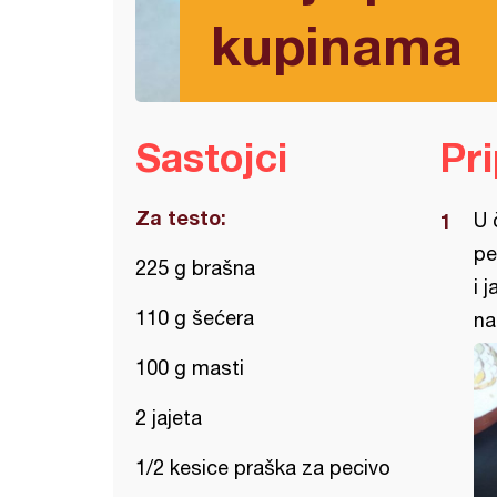
kupinama
Sastojci
Pr
Za testo:
U 
pe
225 g brašna
i 
110 g šećera
na
100 g masti
2 jajeta
1/2 kesice praška za pecivo