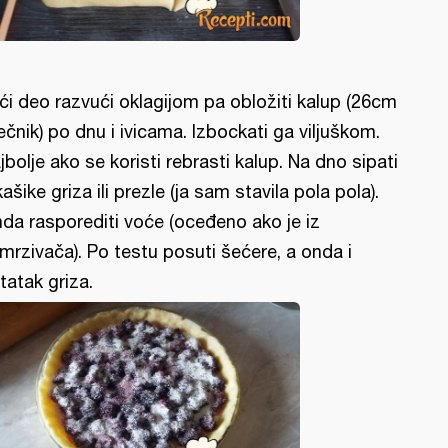
ći deo razvući oklagijom pa obložiti kalup (26cm
ečnik) po dnu i ivicama. Izbockati ga viljuškom.
jbolje ako se koristi rebrasti kalup. Na dno sipati
kašike griza ili prezle (ja sam stavila pola pola).
da rasporediti voće (oceđeno ako je iz
mrzivača). Po testu posuti šećere, a onda i
tatak griza.