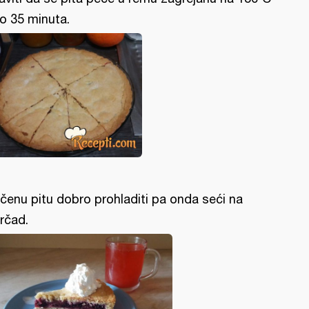
o 35 minuta.
čenu pitu dobro prohladiti pa onda seći na
rčad.