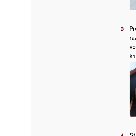
Pr
ra
vo
kr
St