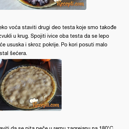
eko voća staviti drugi deo testa koje smo takođe
zvukli u krug. Spojiti ivice oba testa da se lepo
će ususka i skroz pokrije. Po kori posuti malo
istal šećera.
aviti da se pita peče u rernu zagrejanu na 180'C