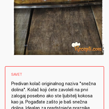
SAVET
Predivan kolač originalnog naziva "snežna
dolina". Kolač koji ćete zavoleli na prvi
zalogaj posebno ako ste ljubitelj kokosa
kao ja. Pogađate zašto je baš snežna
dolina. Idealan za predstojeće praznike.