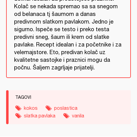
Kolač se nekada spremao sa sa snegom
od belanaca tj šaumom a danas
predivnom slatkom pavlakom. Jedno je
sigurno. Ispeče se testo i preko testa
predivni sneg, šaum ili krem od slatke
pavlake. Recept idealan i za početnike i za
velemajstore. Eto, predivan kolač uz
kvalitetne sastojke i praznici mogu da
počnu. Šaljem zagrljaje prijatelji.
TAGOVI
kokos
poslastica
slatka pavlaka
vanila