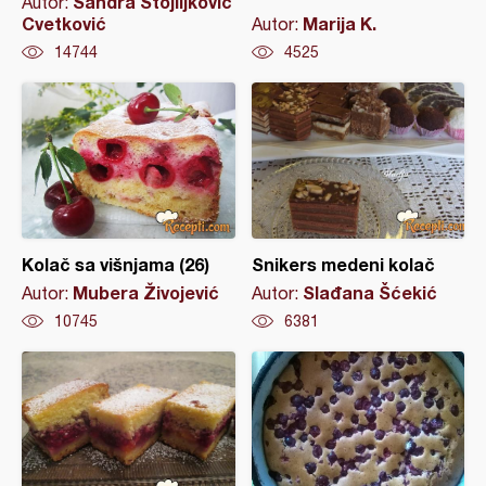
Sandra Stojiljković
Autor:
Cvetković
Marija K.
Autor:
14744
4525
Kolač sa višnjama (26)
Snikers medeni kolač
Mubera Živojević
Slađana Šćekić
Autor:
Autor:
10745
6381