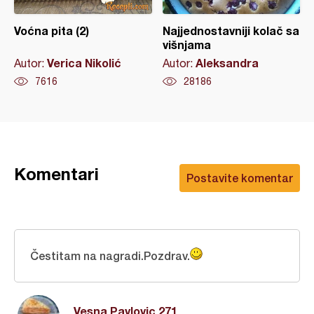
Voćna pita (2)
Najjednostavniji kolač sa
višnjama
Verica Nikolić
Aleksandra
Autor:
Autor:
7616
28186
Komentari
Postavite komentar
Čestitam na nagradi.Pozdrav.
Vesna Pavlovic 271