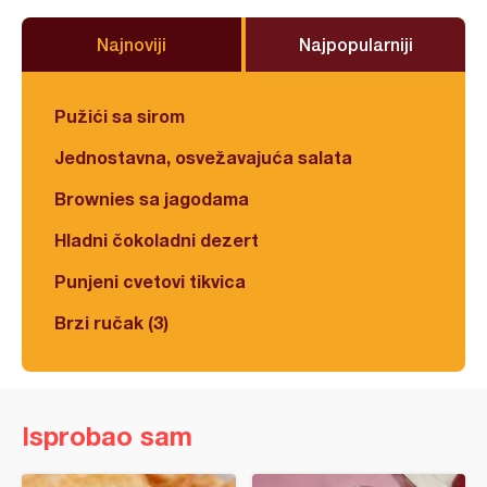
Najnoviji
Najpopularniji
Pužići sa sirom
Jednostavna, osvežavajuća salata
Brownies sa jagodama
Hladni čokoladni dezert
Punjeni cvetovi tikvica
Brzi ručak (3)
Isprobao sam