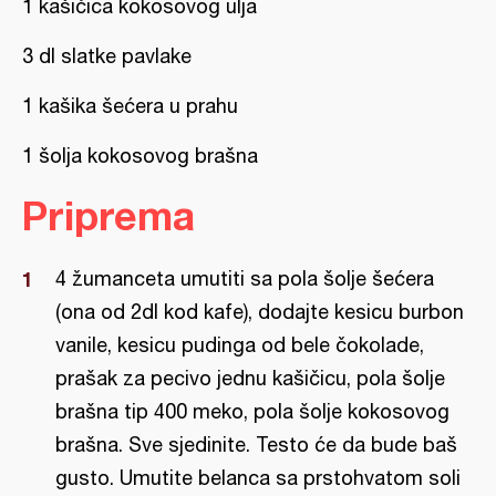
1 kašičica kokosovog ulja
3 dl slatke pavlake
1 kašika šećera u prahu
1 šolja kokosovog brašna
Priprema
4 žumanceta umutiti sa pola šolje šećera
(ona od 2dl kod kafe), dodajte kesicu burbon
vanile, kesicu pudinga od bele čokolade,
prašak za pecivo jednu kašičicu, pola šolje
brašna tip 400 meko, pola šolje kokosovog
brašna. Sve sjedinite. Testo će da bude baš
gusto. Umutite belanca sa prstohvatom soli