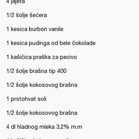
4 jajeta
1/2 šolje šećera
1 kesica burbon vanile
1 kesica pudinga od bele čokolade
1 kašičica praška za pecivo
1/2 šolje brašna tip 400
1/2 šolje kokosovog brašna
1 prstohvat soli
1/2 šolje kokosovog brašna
4 dl hladnog mleka 3,2% m.m