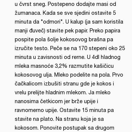
u čvrst sneg. Postepeno dodajte masi od
žumanaca. Kada se sve sjedini ostavite 5
minuta da "odmori". U kalup (ja sam koristila
manji đuveč) stavite pek papir. Preko papira
pospite pola šolje kokosovog brašna pa
izručite testo. Peče se na 170 stepeni oko 25
minuta u zavisnosti od rerne. U 4dl hladnog
mleka masnoće 3,2% razmutite kašičicu
kokosovog ulja. Mleko podelite na pola. Prvo
čačkalicom izbušiti stranu gde je kokos i
vrelu prelijte hladnim mlekom. Ja mleko
nanosima četkicom jer brže upije i
ravnomerno upije. Ostavite 15 minuta pa
stavite na plato. Na stranu koja je sa
kokosom. Ponovite postupak sa drugom