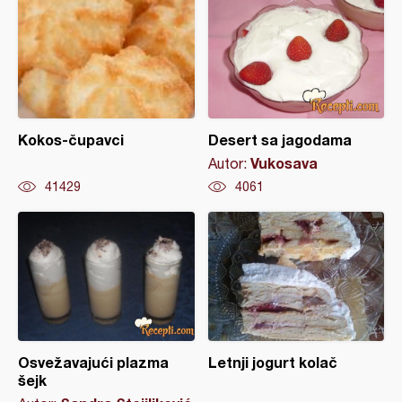
Kokos-čupavci
Desert sa jagodama
Vukosava
Autor:
41429
4061
Osvežavajući plazma
Letnji jogurt kolač
šejk