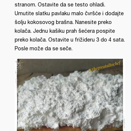
stranom. Ostavite da se testo ohladi.
Umutite slatku pavlaku malo čvršće i dodajte
šolju kokosovog brašna. Nanesite preko
kolača. Jednu kašiku prah šećera pospite
preko kolača. Ostavite u frižideru 3 do 4 sata.
Posle može da se seče.