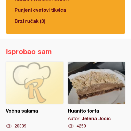
Punjeni cvetovi tikvica
Brzi ručak (3)
Isprobao sam
Voćna salama
Huanito torta
Jelena Jocic
Autor:
20339
4250