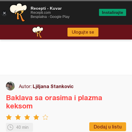
Recepti - Kuvar
Instalirajte
Recepti.com
Besplatna - Google Play
Ulogujte se
Ljiljana Stankovic
Autor:
Baklava sa orasima i plazma
keksom
Dodaj u listu
40 min