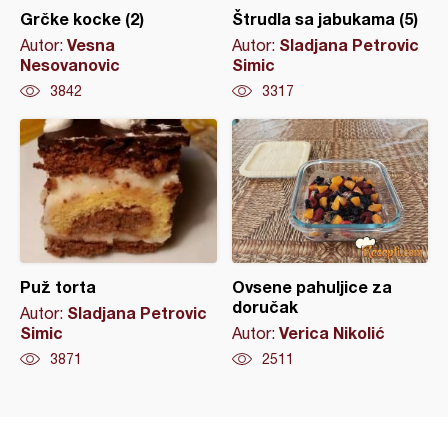
Grčke kocke (2)
Štrudla sa jabukama (5)
Vesna
Sladjana Petrovic
Autor:
Autor:
Nesovanovic
Simic
3842
3317
Puž torta
Ovsene pahuljice za
doručak
Sladjana Petrovic
Autor:
Simic
Verica Nikolić
Autor:
3871
2511