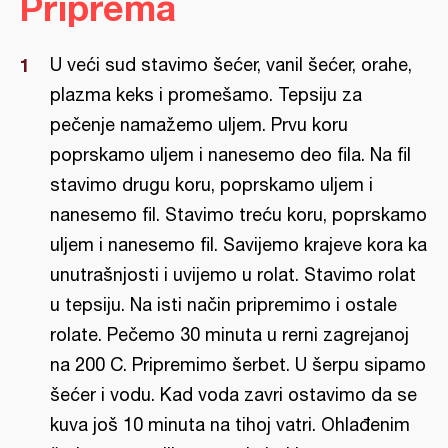
Priprema
U veći sud stavimo šećer, vanil šećer, orahe,
plazma keks i promešamo. Tepsiju za
pečenje namažemo uljem. Prvu koru
poprskamo uljem i nanesemo deo fila. Na fil
stavimo drugu koru, poprskamo uljem i
nanesemo fil. Stavimo treću koru, poprskamo
uljem i nanesemo fil. Savijemo krajeve kora ka
unutrašnjosti i uvijemo u rolat. Stavimo rolat
u tepsiju. Na isti način pripremimo i ostale
rolate. Pečemo 30 minuta u rerni zagrejanoj
na 200 C. Pripremimo šerbet. U šerpu sipamo
šećer i vodu. Kad voda zavri ostavimo da se
kuva još 10 minuta na tihoj vatri. Ohlađenim