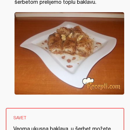
šerbetom prelijemo toplu baklavu.
SAVET
Veoma ukusna baklava, u šerbet možete