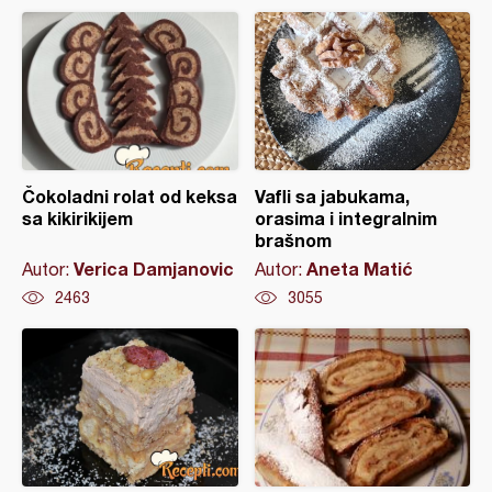
Čokoladni rolat od keksa
Vafli sa jabukama,
sa kikirikijem
orasima i integralnim
brašnom
Verica Damjanovic
Aneta Matić
Autor:
Autor:
2463
3055