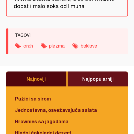
dodat i malo soka od limuna.
TAGOVI
orah
plazma
baklava
Najnoviji
Najpopularniji
Pužići sa sirom
Jednostavna, osvežavajuća salata
Brownies sa jagodama
Hladni čokoladni dezert