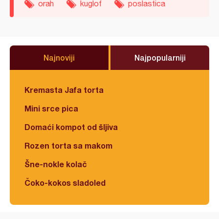
orah
kuglof
poslastica
Najnoviji
Najpopularniji
Kremasta Jafa torta
Mini srce pica
Domaći kompot od šljiva
Rozen torta sa makom
Šne-nokle kolač
Čoko-kokos sladoled