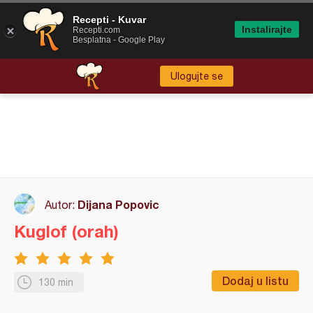
Recepti - Kuvar
Instalirajte
Recepti.com
Besplatna - Google Play
Ulogujte se
Dijana Popovic
Autor:
Kuglof (orah)
Dodaj u listu
130 min