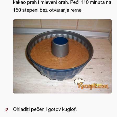
kakao prah i mleveni orah. Peći 110 minuta na
150 stepeni bez otvaranja rerne.
Ohladiti pečen i gotov kuglof.