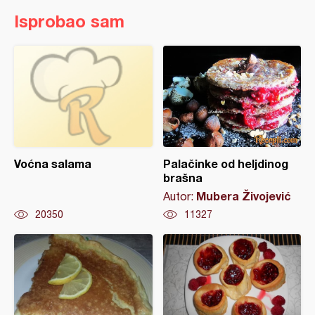
Isprobao sam
Voćna salama
Palačinke od heljdinog
brašna
Mubera Živojević
Autor:
20350
11327