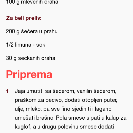
100 g mlevenih oraha
Za beli preliv:
200 g šećera u prahu
1/2 limuna - sok
30 g seckanih oraha
Priprema
Jaja umutiti sa šećerom, vanilin šećerom,
praškom za pecivo, dodati otopljen puter,
ulje, mleko, pa sve fino sjediniti i lagano
umešati brašno. Pola smese sipati u kalup za
kuglof, a u drugu polovinu smese dodati