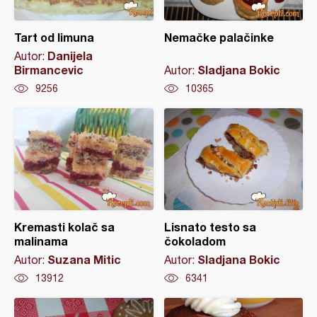
Tart od limuna
Nemačke palačinke
Danijela
Autor:
Birmancevic
Sladjana Bokic
Autor:
9256
10365
Kremasti kolač sa
Lisnato testo sa
malinama
čokoladom
Suzana Mitic
Sladjana Bokic
Autor:
Autor:
13912
6341