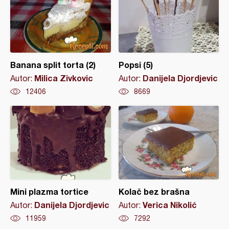
Banana split torta (2)
Popsi (5)
Milica Zivkovic
Danijela Djordjevic
Autor:
Autor:
12406
8669
Mini plazma tortice
Kolač bez brašna
Danijela Djordjevic
Verica Nikolić
Autor:
Autor:
11959
7292