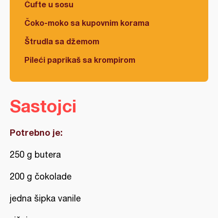
Ćufte u sosu
Čoko-moko sa kupovnim korama
Štrudla sa džemom
Pileći paprikaš sa krompirom
Sastojci
Potrebno je:
250 g butera
200 g čokolade
jedna šipka vanile