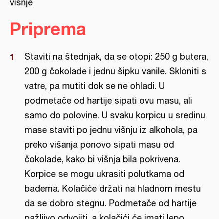
višnje
Priprema
Staviti na štednjak, da se otopi: 250 g butera,
200 g čokolade i jednu šipku vanile. Skloniti s
vatre, pa mutiti dok se ne ohladi. U
podmetače od hartije sipati ovu masu, ali
samo do polovine. U svaku korpicu u sredinu
mase staviti po jednu višnju iz alkohola, pa
preko višanja ponovo sipati masu od
čokolade, kako bi višnja bila pokrivena.
Korpice se mogu ukrasiti polutkama od
badema. Kolačiće držati na hladnom mestu
da se dobro stegnu. Podmetače od hartije
pažljivo odvojiti, a kolačići će imati lepo