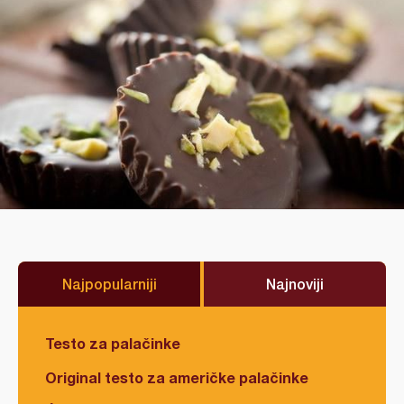
Najpopularniji
Najnoviji
Testo za palačinke
Original testo za američke palačinke