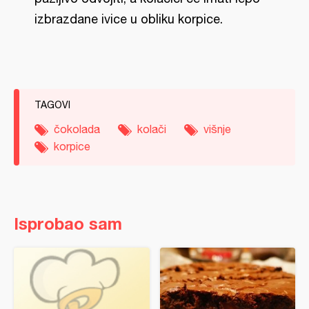
izbrazdane ivice u obliku korpice.
TAGOVI
čokolada
kolači
višnje
korpice
Isprobao sam