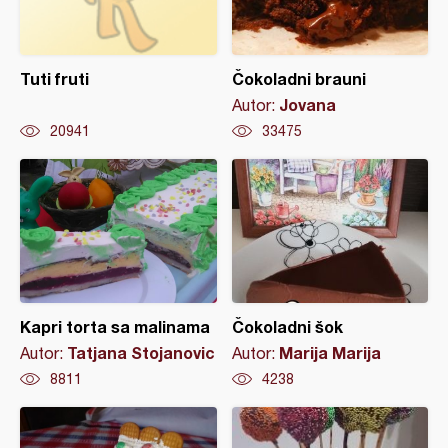
Tuti fruti
Čokoladni brauni
Jovana
Autor:
20941
33475
Kapri torta sa malinama
Čokoladni šok
Tatjana Stojanovic
Marija Marija
Autor:
Autor:
8811
4238