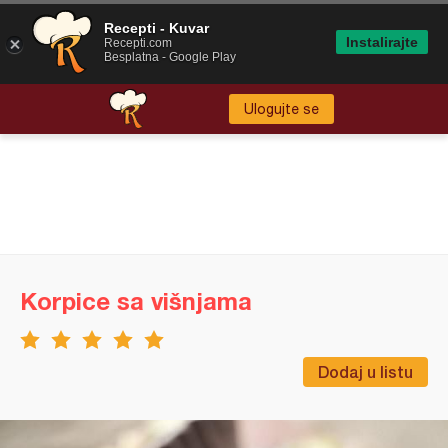
Recepti - Kuvar
Instalirajte
Recepti.com
Besplatna - Google Play
Ulogujte se
Korpice sa višnjama
Dodaj u listu