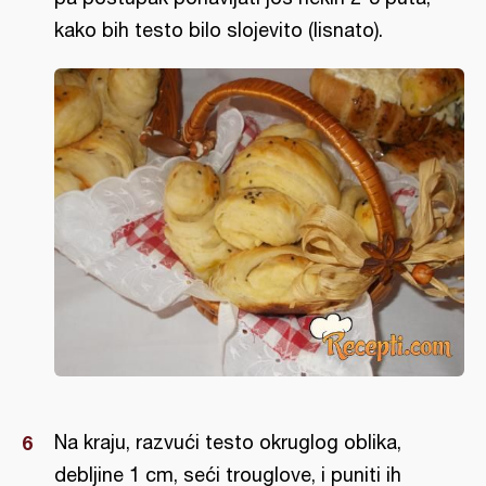
kako bih testo bilo slojevito (lisnato).
Na kraju, razvući testo okruglog oblika,
debljine 1 cm, seći trouglove, i puniti ih