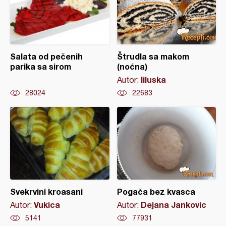
Salata od pečenih
Štrudla sa makom
parika sa sirom
(noćna)
liluska
Autor:
28024
22683
Svekrvini kroasani
Pogača bez kvasca
Vukica
Dejana Jankovic
Autor:
Autor:
5141
77931