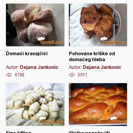
Domaći kravajčići
Pohovane kriške od
domaćeg hleba
Dejana Jankovic
Dejana Jankovic
Autor:
Autor:
6790
5311
Fine kiflice
Slatka pogača (4)