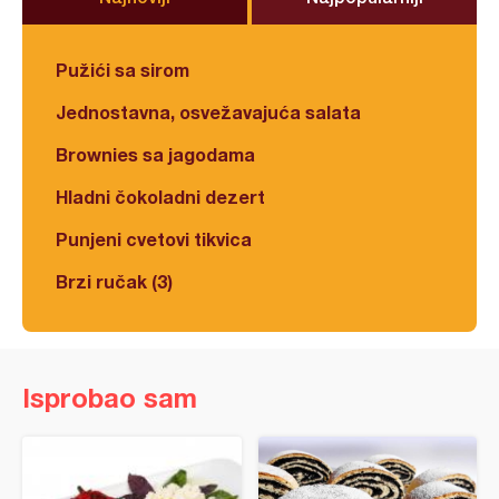
Pužići sa sirom
Jednostavna, osvežavajuća salata
Brownies sa jagodama
Hladni čokoladni dezert
Punjeni cvetovi tikvica
Brzi ručak (3)
Isprobao sam