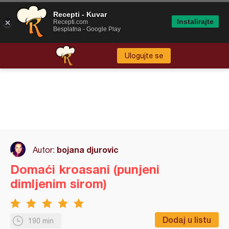
Recepti - Kuvar
Instalirajte
Recepti.com
Besplatna - Google Play
Ulogujte se
bojana djurovic
Autor:
Domaći kroasani (punjeni
dimljenim sirom)
Dodaj u listu
190 min