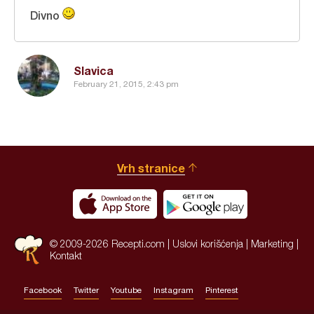
Divno
Slavica
February 21, 2015, 2:43 pm
Vrh stranice
© 2009-2026 Recepti.com |
Uslovi korišćenja
|
Marketing
|
Kontakt
Facebook
Twitter
Youtube
Instagram
Pinterest