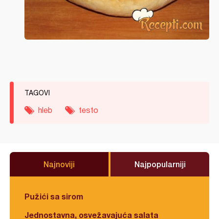
TAGOVI
hleb
testo
Najnoviji
Najpopularniji
Pužići sa sirom
Jednostavna, osvežavajuća salata