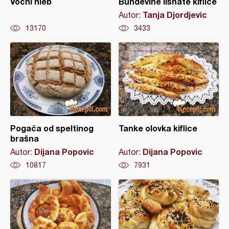
Voćni hleb
Bundevine lisnate kiflice
Tanja Djordjevic
Autor:
13170
3433
Pogača od speltinog
Tanke olovka kiflice
brašna
Dijana Popovic
Dijana Popovic
Autor:
Autor:
10817
7931