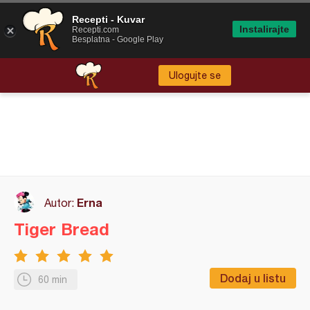
Recepti - Kuvar
Instalirajte
Recepti.com
Besplatna - Google Play
Ulogujte se
Erna
Autor:
Tiger Bread
Dodaj u listu
60 min