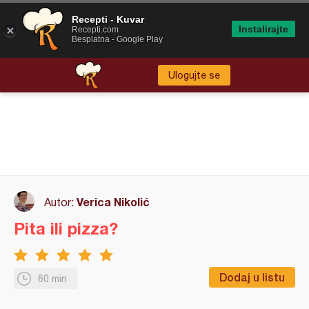
Recepti - Kuvar
Instalirajte
Recepti.com
Besplatna - Google Play
Ulogujte se
Verica Nikolić
Autor:
Pita ili pizza?
Dodaj u listu
60 min