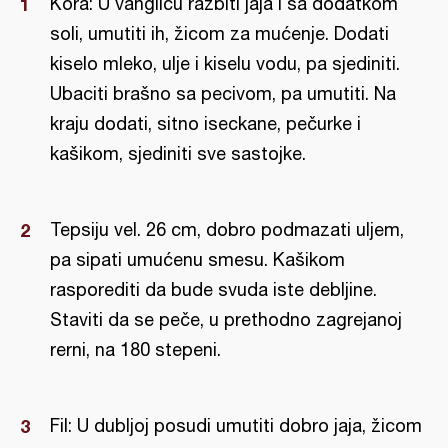
Kora: U vanglicu razbiti jaja i sa dodatkom
soli, umutiti ih, žicom za mućenje. Dodati
kiselo mleko, ulje i kiselu vodu, pa sjediniti.
Ubaciti brašno sa pecivom, pa umutiti. Na
kraju dodati, sitno iseckane, pečurke i
kašikom, sjediniti sve sastojke.
Tepsiju vel. 26 cm, dobro podmazati uljem,
pa sipati umućenu smesu. Kašikom
rasporediti da bude svuda iste debljine.
Staviti da se peče, u prethodno zagrejanoj
rerni, na 180 stepeni.
Fil: U dubljoj posudi umutiti dobro jaja, žicom