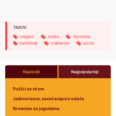
TAGOVI
origano
šunka
testenina
kačkavalj
makarone
pizza
Najnoviji
Najpopularniji
Pužići sa sirom
Jednostavna, osvežavajuća salata
Brownies sa jagodama