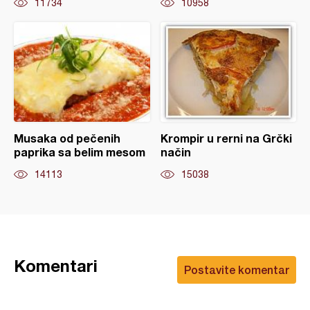
11734
10958
Musaka od pečenih
Krompir u rerni na Grčki
paprika sa belim mesom
način
14113
15038
Komentari
Postavite komentar