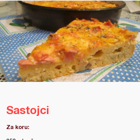
Sastojci
Za koru: