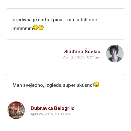
predivna je i pita i pica....ma ja bih obe
mmmmm
Slađana Šćekić
April 26, 2015, 8:37 am
Men svejedno, izgleda super ukusno!
Dubravka Belogrlic
April 25, 2015, 10:06 pm