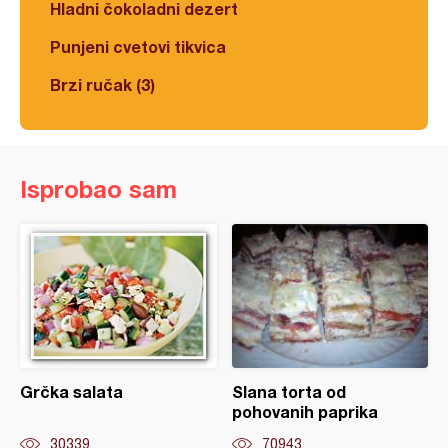
Hladni čokoladni dezert
Punjeni cvetovi tikvica
Brzi ručak (3)
Isprobao sam
Grčka salata
Slana torta od
pohovanih paprika
30339
70943