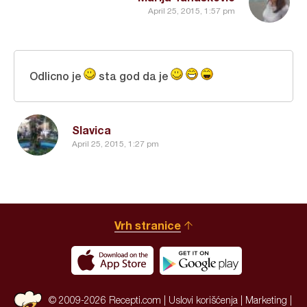
April 25, 2015, 1:57 pm
Odlicno je
sta god da je
Slavica
April 25, 2015, 1:27 pm
Vrh stranice
© 2009-2026 Recepti.com |
Uslovi korišćenja
|
Marketing
|