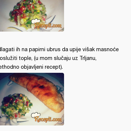
lagati ih na papirni ubrus da upije višak masnoće
poslužiti tople, (u mom slučaju uz Trljanu,
ethodno objavljeni recept).