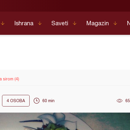
Ishrana
Saveti
Magazin
a sirom (4)
4
OSOBA
60 min
65