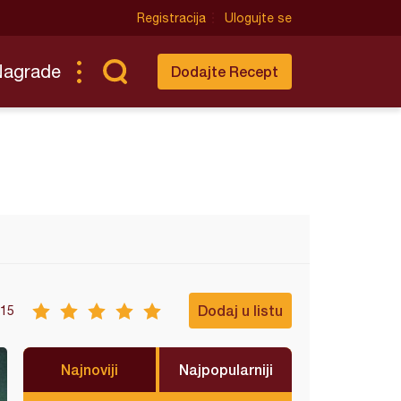
Registracija
Ulogujte se
Nagrade
Dodajte Recept
Dodaj u listu
15
Najnoviji
Najpopularniji