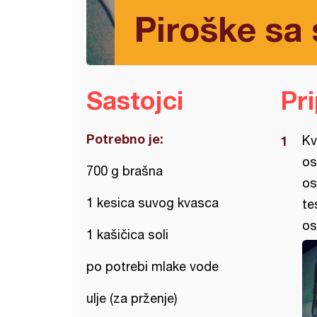
Piroške sa 
Sastojci
Pr
Potrebno je:
Kv
os
700 g brašna
os
1 kesica suvog kvasca
te
os
1 kašičica soli
po potrebi mlake vode
ulje (za prženje)