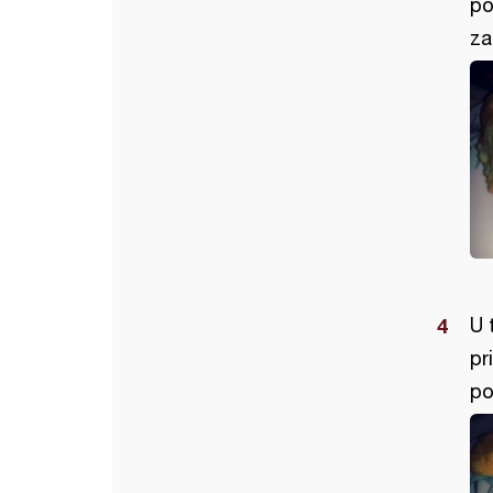
po
za
U 
pr
po