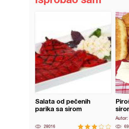
e rolnice sa viršlama
Salata od pečenih
Piro
parika sa sirom
siro
Autor:
28016
69