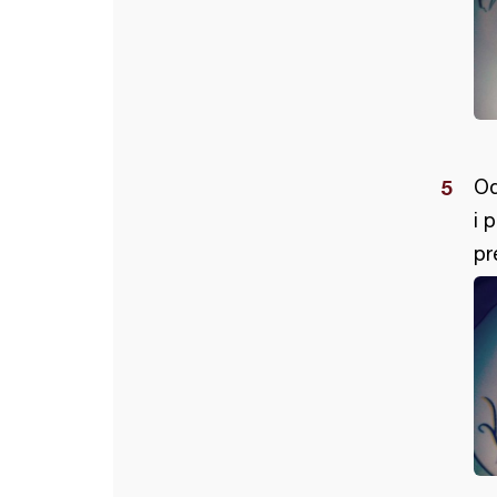
Od
i 
pr