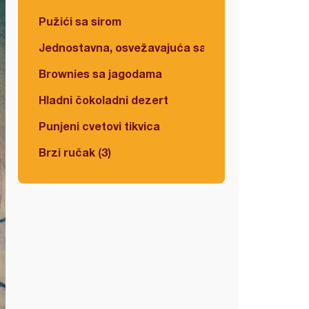
Pužići sa sirom
Jednostavna, osvežavajuća salata
Brownies sa jagodama
Hladni čokoladni dezert
Punjeni cvetovi tikvica
Brzi ručak (3)