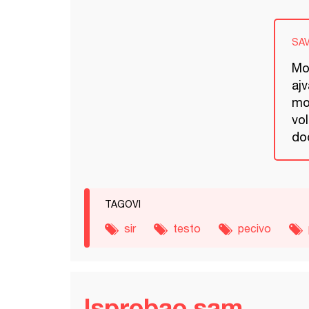
SA
Mog
ajv
mo
vol
dođ
TAGOVI
sir
testo
pecivo
Isprobao sam