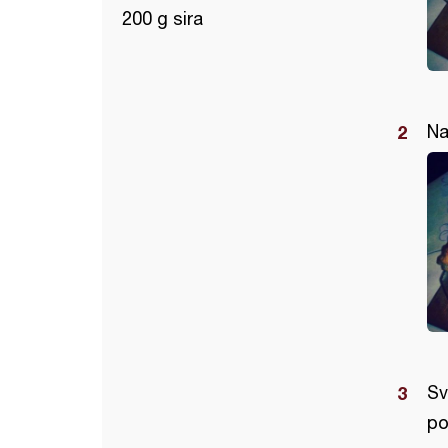
200 g sira
Na
Sv
po