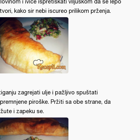
lovinom i ivice ispretiskati viljuškom da se lepo
tvori, kako sir nebi iscureo prilikom prženja.
tiganju zagrejati ulje i pažljivo spuštati
ipremnjene piroške. Pržiti sa obe strane, da
žute i zapeku se.