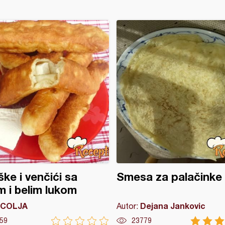
ške i venčići sa
Smesa za palačinke
m i belim lukom
COLJA
Dejana Jankovic
Autor:
59
23779