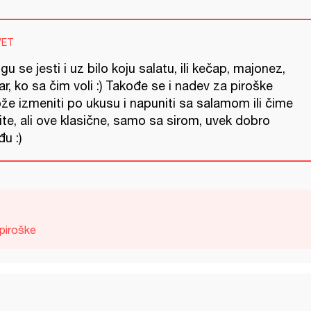
VET
u se jesti i uz bilo koju salatu, ili kečap, majonez,
ar, ko sa čim voli :) Takođe se i nadev za piroške
že izmeniti po ukusu i napuniti sa salamom ili čime
ite, ali ove klasične, samo sa sirom, uvek dobro
u :)
piroške