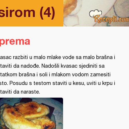
sirom (4)
iprema
asac razbiti u malo mlake vode sa malo brašna i
taviti da nadođe. Nadošli kvasac sjediniti sa
tatkom brašna i soli i mlakom vodom zamesiti
sto. Posudu s testom staviti u kesu, uviti u krpu i
taviti da naraste.