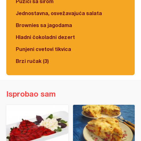
Pužići sa sirom
Jednostavna, osvežavajuća salata
Brownies sa jagodama
Hladni čokoladni dezert
Punjeni cvetovi tikvica
Brzi ručak (3)
Isprobao sam