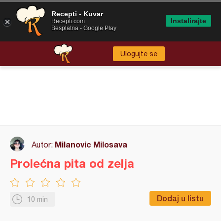
Recepti - Kuvar
Instalirajte
Recepti.com
Besplatna - Google Play
Ulogujte se
Milanovic Milosava
Autor:
Prolećna pita od zelja
Dodaj u listu
10 min