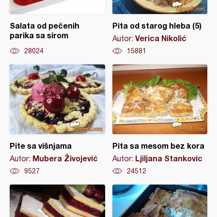
Salata od pečenih
Pita od starog hleba (5)
parika sa sirom
Verica Nikolić
Autor:
28024
15881
Pite sa višnjama
Pita sa mesom bez kora
Mubera Živojević
Ljiljana Stankovic
Autor:
Autor:
9527
24512