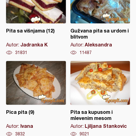
Pita sa višnjama (12)
Gužvana pita sa urdom i
blitvom
Jadranka K
Aleksandra
Autor:
Autor:
31831
11487
Pica pita (9)
Pita sa kupusom i
mlevenim mesom
Ivana
Ljiljana Stankovic
Autor:
Autor:
3832
9021