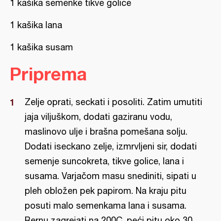
1 kašika semenke tikve golice
1 kašika lana
1 kašika susam
Priprema
Zelje oprati, seckati i posoliti. Zatim umutiti
jaja viljuškom, dodati gaziranu vodu,
maslinovo ulje i brašna pomešana solju.
Dodati iseckano zelje, izmrvljeni sir, dodati
semenje suncokreta, tikve golice, lana i
susama. Varjačom masu snediniti, sipati u
pleh obložen pek papirom. Na kraju pitu
posuti malo semenkama lana i susama.
Rernu zagrejati na 200C, peći pitu oko 30