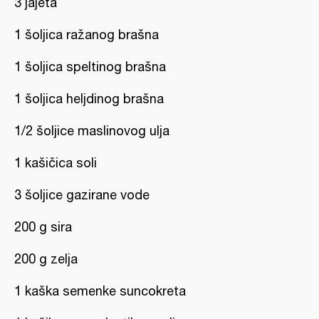
3 jajeta
1 šoljica ražanog brašna
1 šoljica speltinog brašna
1 šoljica heljdinog brašna
1/2 šoljice maslinovog ulja
1 kašičica soli
3 šoljice gazirane vode
200 g sira
200 g zelja
1 kaška semenke suncokreta