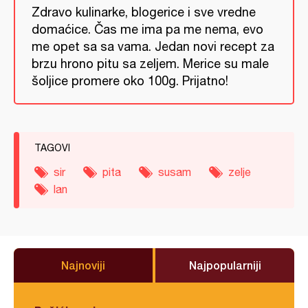
Zdravo kulinarke, blogerice i sve vredne
domaćice. Čas me ima pa me nema, evo
me opet sa sa vama. Jedan novi recept za
brzu hrono pitu sa zeljem. Merice su male
šoljice promere oko 100g. Prijatno!
TAGOVI
sir
pita
susam
zelje
lan
Najnoviji
Najpopularniji